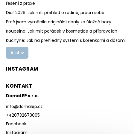
řešení z praxe
Diář 2026: Jak mít přehled o rodině, práci i sobě
Proč jsem vyměnila originální obaly za úložné boxy
Koupelna: Jak mít pořádek v kosmetice a přípravcích
Kuchyně: Jak na přehledný systém s kořenkami a dózami
Archiv
INSTAGRAM
KONTAKT
DomaLEP s.r.o.
info
@
domalep.cz
+420732673005
Facebook
Instagram