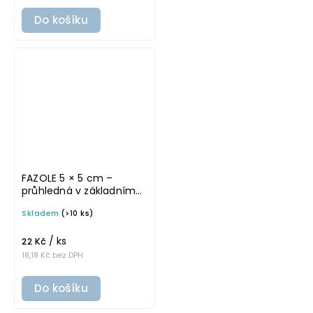
Do košíku
FAZOLE 5 × 5 cm –
průhledná v základním
písmu, omyvatelná
Skladem
(>10 ks)
samolepka na
potravinové dózy
/ ks
22 Kč
18,18 Kč bez DPH
Do košíku