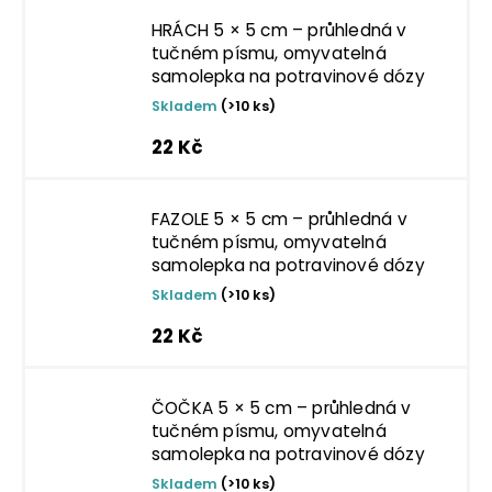
HRÁCH 5 × 5 cm – průhledná v
tučném písmu, omyvatelná
samolepka na potravinové dózy
Skladem
(>10 ks)
22 Kč
FAZOLE 5 × 5 cm – průhledná v
tučném písmu, omyvatelná
samolepka na potravinové dózy
Skladem
(>10 ks)
22 Kč
ČOČKA 5 × 5 cm – průhledná v
tučném písmu, omyvatelná
samolepka na potravinové dózy
Skladem
(>10 ks)