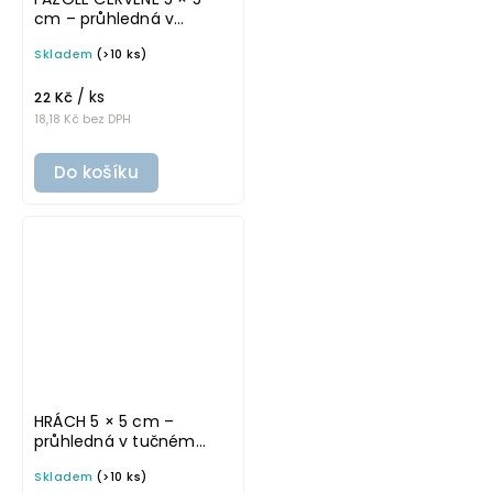
cm – průhledná v
základním písmu,
Skladem
(>10 ks)
omyvatelná samolepka
na potravinové dózy
/ ks
22 Kč
18,18 Kč bez DPH
Do košíku
HRÁCH 5 × 5 cm –
průhledná v tučném
písmu, omyvatelná
Skladem
(>10 ks)
samolepka na