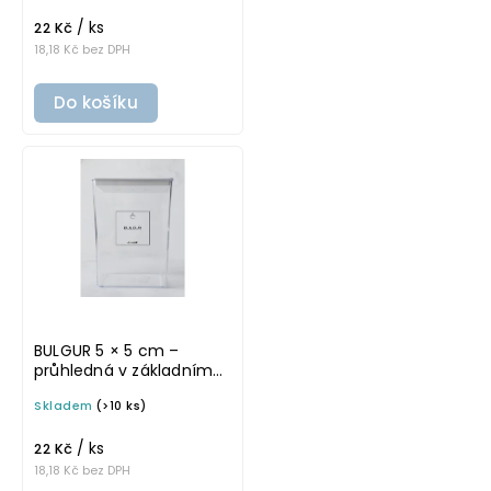
potravinové dózy
/ ks
22 Kč
18,18 Kč bez DPH
Do košíku
BULGUR 5 × 5 cm –
průhledná v základním
písmu, omyvatelná
Skladem
(>10 ks)
samolepka na
potravinové dózy
/ ks
22 Kč
18,18 Kč bez DPH