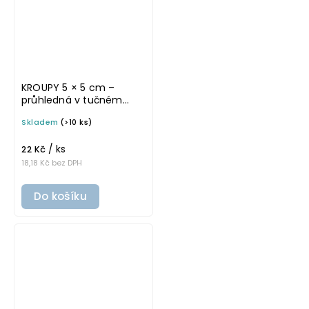
KROUPY 5 × 5 cm –
průhledná v tučném
písmu, omyvatelná
Skladem
(>10 ks)
samolepka na
potravinové dózy
/ ks
22 Kč
18,18 Kč bez DPH
Do košíku