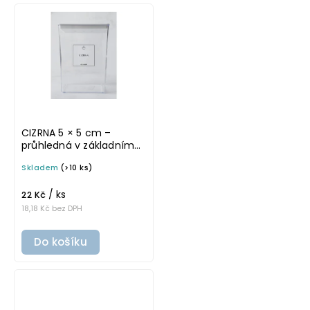
CIZRNA 5 × 5 cm –
průhledná v základním
písmu, omyvatelná
Skladem
(>10 ks)
samolepka na
potravinové dózy
/ ks
22 Kč
18,18 Kč bez DPH
Do košíku