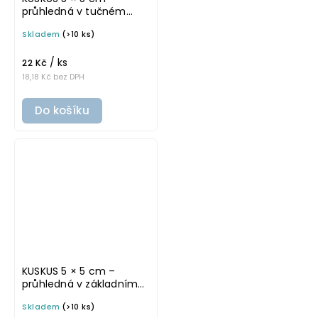
průhledná v tučném
písmu, omyvatelná
Skladem
(>10 ks)
samolepka na
potravinové dózy
/ ks
22 Kč
18,18 Kč bez DPH
Do košíku
KUSKUS 5 × 5 cm –
průhledná v základním
písmu, omyvatelná
Skladem
(>10 ks)
samolepka na