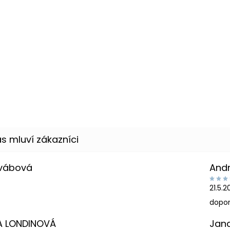
Švábová
And
21.5.
dopor
A LONDINOVÁ
Jan