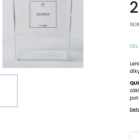
2
18,1
SK
Leh
dík
QU
zák
pot
Det