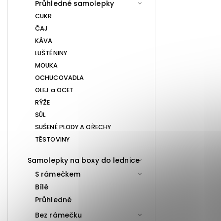
Průhledné samolepky
CUKR
ČAJ
KÁVA
LUŠTĚNINY
MOUKA
OCHUCOVADLA
OLEJ a OCET
RÝŽE
SŮL
SUŠENÉ PLODY A OŘECHY
TĚSTOVINY
Samolepky na boxy do lednice
S rámečkem
Bílé
Průhledné
Bez rámečku