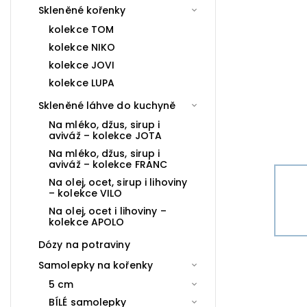
Skleněné kořenky
kolekce TOM
kolekce NIKO
kolekce JOVI
kolekce LUPA
Skleněné láhve do kuchyně
Na mléko, džus, sirup i
aviváž – kolekce JOTA
Na mléko, džus, sirup i
aviváž – kolekce FRANC
Na olej, ocet, sirup i lihoviny
– kolekce VILO
Na olej, ocet i lihoviny –
kolekce APOLO
Dózy na potraviny
Samolepky na kořenky
5 cm
BÍLÉ samolepky