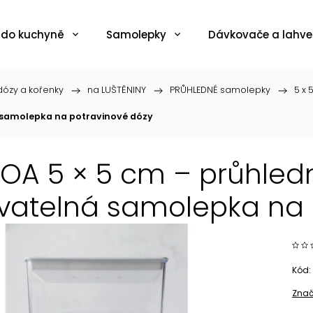
 do kuchyně
Samolepky
Dávkovače a lahve
ózy a kořenky
/
na LUŠTĚNINY
/
PRŮHLEDNÉ samolepky
/
5 x 
 samolepka na potravinové dózy
OA 5 × 5 cm – průhled
atelná samolepka na 
Kód:
Znač