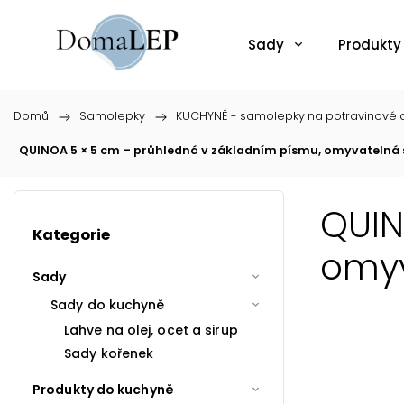
Sady
Produkty
Domů
/
Samolepky
/
KUCHYNĚ - samolepky na potravinové d
QUINOA 5 × 5 cm – průhledná v základním písmu, omyvatelná
QUIN
Kategorie
omyv
Sady
Sady do kuchyně
Lahve na olej, ocet a sirup
Sady kořenek
Produkty do kuchyně