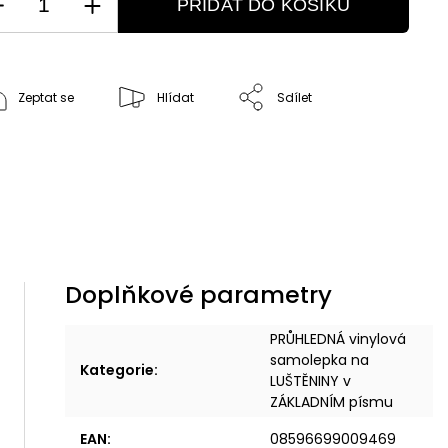
PŘIDAT DO KOŠÍKU
Zeptat se
Hlídat
Sdílet
Doplňkové parametry
PRŮHLEDNÁ vinylová
samolepka na
Kategorie
:
LUŠTĚNINY v
ZÁKLADNÍM písmu
EAN
:
08596699009469