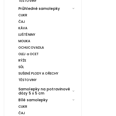
TĚSTOVINY
Průhledné samolepky
CUKR
ČAJ
KÁVA
LUŠTĚNINY
MOUKA
OCHUCOVADLA
OLEJ a OCET
RÝŽE
SŮL
SUŠENÉ PLODY A OŘECHY
TĚSTOVINY
Samolepky na potravinové
dózy 5 x 5 cm
Bílé samolepky
CUKR
ČAJ