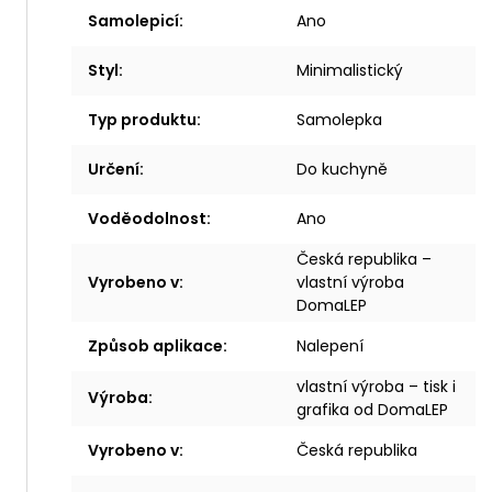
Samolepicí
:
Ano
Styl
:
Minimalistický
Typ produktu
:
Samolepka
Určení
:
Do kuchyně
Voděodolnost
:
Ano
Česká republika –
Vyrobeno v
:
vlastní výroba
DomaLEP
Způsob aplikace
:
Nalepení
vlastní výroba – tisk i
Výroba
:
grafika od DomaLEP
Vyrobeno v
:
Česká republika