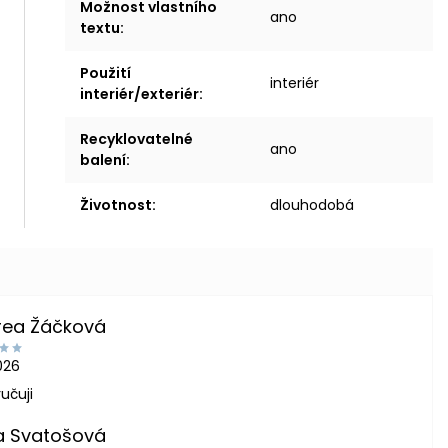
Možnost vlastního
ano
textu
:
Použití
interiér
interiér/exteriér
:
Recyklovatelné
ano
balení
:
Životnost
:
dlouhodobá
rea Žáčková
2026
učuji
a Svatošová