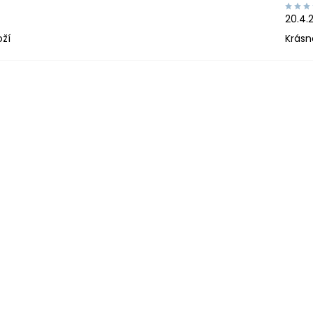
20.4.
oží
Krásn