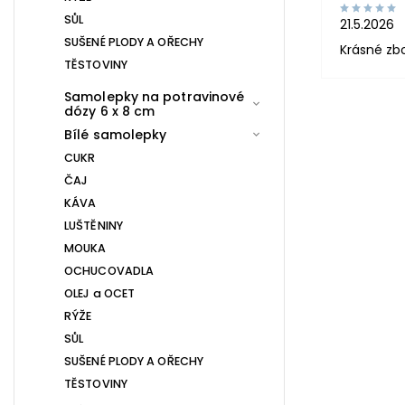
SŮL
21.5.2026
SUŠENÉ PLODY A OŘECHY
Krásné zb
TĚSTOVINY
Samolepky na potravinové
dózy 6 x 8 cm
Bílé samolepky
CUKR
ČAJ
KÁVA
LUŠTĚNINY
MOUKA
OCHUCOVADLA
OLEJ a OCET
RÝŽE
SŮL
SUŠENÉ PLODY A OŘECHY
TĚSTOVINY