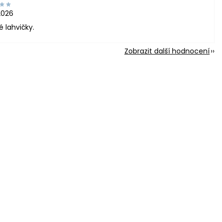
2026
é lahvičky.
Zobrazit další hodnocení