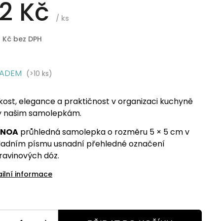
2 Kč
/ ks
8 Kč bez DPH
LADEM
(>10 ks)
kost, elegance a praktičnost v organizaci kuchyně
y našim samolepkám.
INOA
průhledná samolepka o rozměru 5 × 5 cm v
ladním písmu usnadní přehledné označení
ravinových dóz.
ailní informace