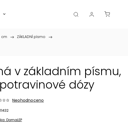
Boxy, dózy, kořenky, skleničky
Akce
Diá
5 cm
/
ZÁKLADNÍ písmo
/
ná v základním písmu,
potravinové dózy
Neohodnoceno
11432
ka:
DomaLEP