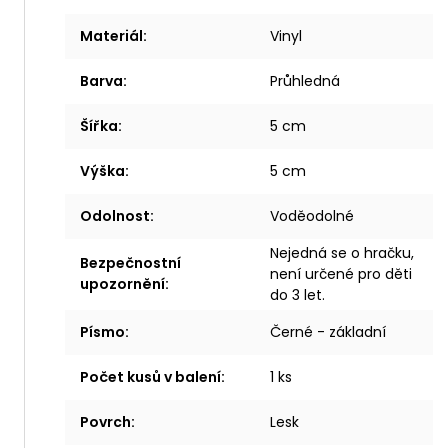
Materiál
:
Vinyl
Barva
:
Průhledná
Šířka
:
5 cm
Výška
:
5 cm
Odolnost
:
Voděodolné
Nejedná se o hračku,
Bezpečnostní
není určené pro děti
upozornění
:
do 3 let.
Písmo
:
Černé - základní
Počet kusů v balení
:
1 ks
Povrch
:
Lesk