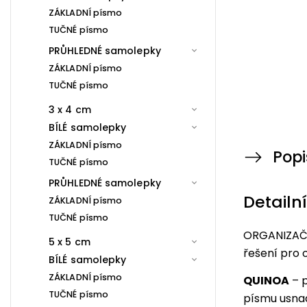
ZÁKLADNÍ písmo
TUČNÉ písmo
PRŮHLEDNÉ samolepky
ZÁKLADNÍ písmo
TUČNÉ písmo
3 x 4 cm
BÍLÉ samolepky
ZÁKLADNÍ písmo
Popi
TUČNÉ písmo
PRŮHLEDNÉ samolepky
Detailn
ZÁKLADNÍ písmo
TUČNÉ písmo
ORGANIZAČN
5 x 5 cm
řešení pro 
BÍLÉ samolepky
ZÁKLADNÍ písmo
QUINOA
– p
TUČNÉ písmo
písmu usna