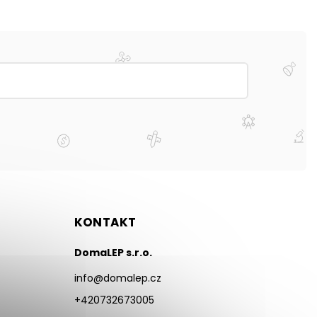
KONTAKT
DomaLEP s.r.o.
info
@
domalep.cz
+420732673005