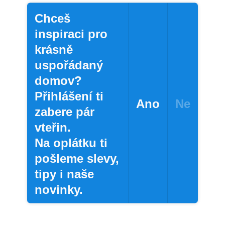
 × 5 cm – průhledná v
KUSKUS 5 × 5 cm – průh
ísmu, omyvatelná
tučném písmu, omyvat
Chceš
a na potravinové dózy
samolepka na potravin
(>10 ks)
Skladem
(>10 ks)
inspiraci pro
22 Kč
s
/ ks
krásně
DPH
18,18 Kč bez DPH
uspořádaný
íku
Do košíku
domov?
Přihlášení ti
Ano
Ne
zabere pár
vteřin.
Na oplátku ti
pošleme slevy,
tipy i naše
novinky.