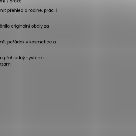
ní z praxe
mít přehled o rodině, práci i
nila originální obaly za
mít pořádek v kosmetice a
na přehledný systém s
ózami