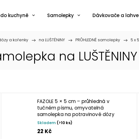
 do kuchyně
Samolepky
Dávkovače a lahve
ózy a kořenky
/
na LUŠTĚNINY
/
PRŮHLEDNÉ samolepky
/
5 x 
amolepka na LUŠTĚNIN
FAZOLE 5 × 5 cm – průhledná v
tučném písmu, omyvatelná
samolepka na potravinové dózy
Skladem
(>10 ks)
22 Kč