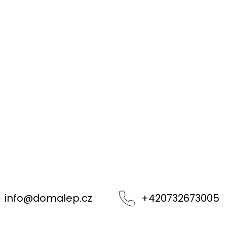
info
@
domalep.cz
+420732673005