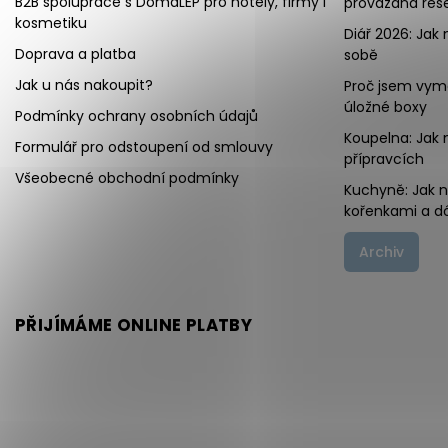
B2B spolupráce s DomaLEP pro hotely, firmy i
provázaná řeše
kosmetiku
Diář 2026: Jak 
Doprava a platba
sobě
Jak u nás nakoupit?
Proč jsem vymě
úložné boxy
Podmínky ochrany osobních údajů
Koupelna: Jak 
Formulář pro odstoupení od smlouvy
přípravcích
Všeobecné obchodní podmínky
Kuchyně: Jak 
kořenkami a d
Archiv
PŘIJÍMÁME ONLINE PLATBY