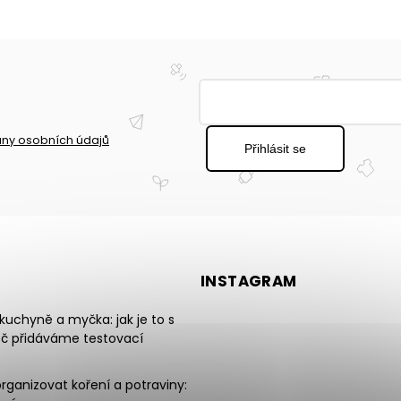
ny osobních údajů
Přihlásit se
INSTAGRAM
uchyně a myčka: jak je to s
oč přidáváme testovací
rganizovat koření a potraviny: