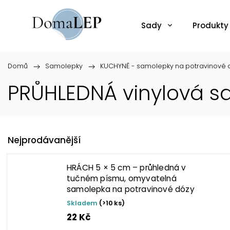
Sady
Produkty
Domů
/
Samolepky
/
KUCHYNĚ - samolepky na potravinové d
PRŮHLEDNÁ vinylová s
Nejprodávanější
HRÁCH 5 × 5 cm – průhledná v
tučném písmu, omyvatelná
samolepka na potravinové dózy
Skladem
(>10 ks)
22 Kč