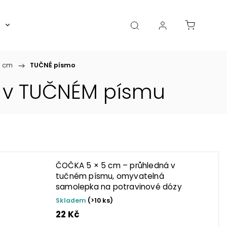
Boxy, dózy, kořenky, skleničky
Akce
Diá
5 cm
/
TUČNÉ písmo
Y v TUČNÉM písmu
ČOČKA 5 × 5 cm – průhledná v
tučném písmu, omyvatelná
samolepka na potravinové dózy
Skladem
(>10 ks)
22 Kč