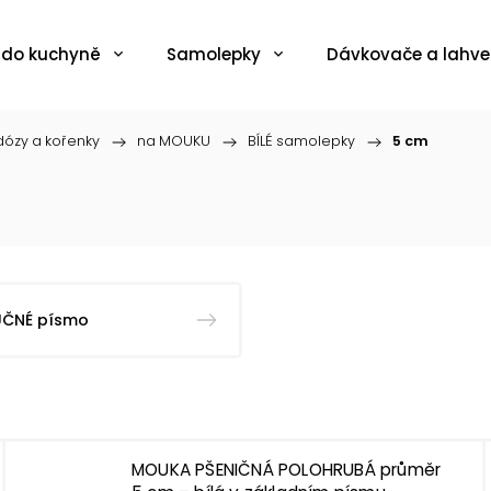
 do kuchyně
Samolepky
Dávkovače a lahve
ózy a kořenky
/
na MOUKU
/
BÍLÉ samolepky
/
5 cm
UČNÉ písmo
MOUKA PŠENIČNÁ POLOHRUBÁ průměr