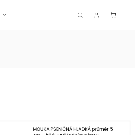
Boxy, dózy, kořenky, skleničky
Akce
Diá
MOUKA PŠENIČNÁ HLADKÁ průměr 5