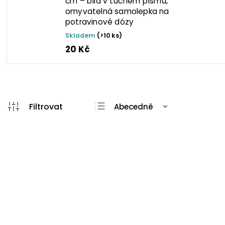
cm – bílá v tučném písmu,
omyvatelná samolepka na
potravinové dózy
Skladem
(>10 ks)
20 Kč
Abecedně
Nejlevnější
Nejdražší
TIP
TIP
Nejprodávanější