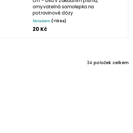
cm – bílá v základním písmu,
omyvatelná samolepka na
potravinové dózy
Skladem
(>10 ks)
20 Kč
34
položek celkem