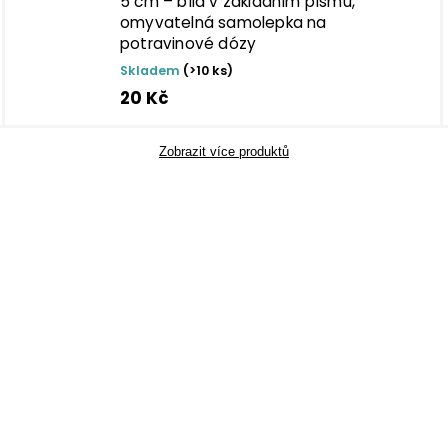
5 cm – bílá v základním písmu,
omyvatelná samolepka na
potravinové dózy
Skladem
(>10 ks)
20 Kč
Zobrazit více produktů