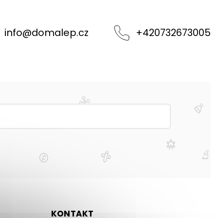
info
@
domalep.cz
+420732673005
KONTAKT