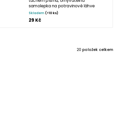
tučném písmu, omyvatelná
samolepka na potravinové láhve
Skladem
(>10 ks)
29 Kč
20
položek celkem