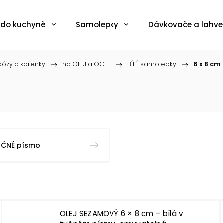
 do kuchyně
Samolepky
Dávkovače a lahve
ózy a kořenky
/
na OLEJ a OCET
/
BÍLÉ samolepky
/
6 x 8 cm
UČNÉ písmo
OLEJ SEZAMOVÝ 6 × 8 cm – bílá v