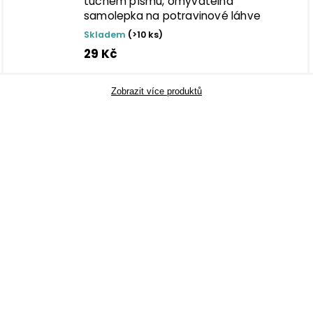
tučném písmu, omyvatelná
samolepka na potravinové láhve
Skladem
(>10 ks)
29 Kč
Zobrazit více produktů