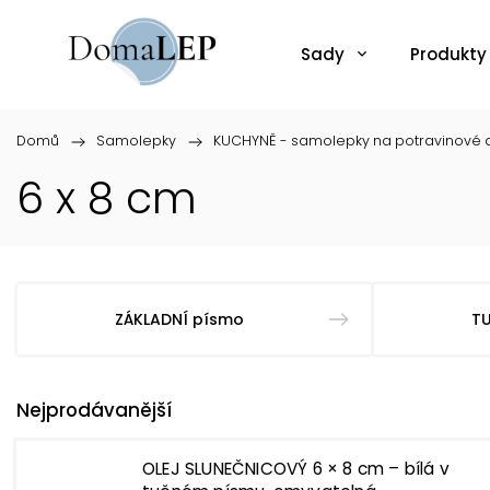
Sady
Produkty
Domů
/
Samolepky
/
KUCHYNĚ - samolepky na potravinové d
6 x 8 cm
ZÁKLADNÍ písmo
T
Nejprodávanější
OLEJ SLUNEČNICOVÝ 6 × 8 cm – bílá v