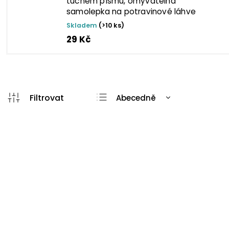
tučném písmu, omyvatelná
samolepka na potravinové láhve
Skladem
(>10 ks)
29 Kč
Abecedně
Nejlevnější
Nejdražší
Nejprodávanější