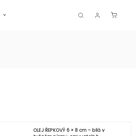
Boxy, dózy, kořenky, skleničky
Akce
Diá
OLEJ ŘEPKOVÝ 6 × 8 cm – bílá v