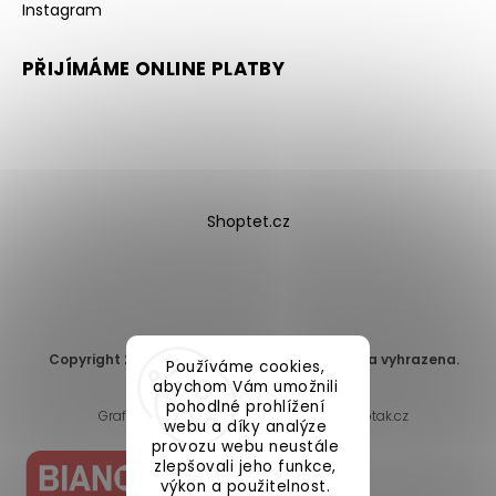
Instagram
PŘIJÍMÁME ONLINE PLATBY
Shoptet.cz
Copyright 2026
DomaLEP s.r.o.
. Všechna práva vyhrazena.
Používáme cookies,
Upravit nastavení cookies
abychom Vám umožnili
pohodlné prohlížení
Grafický návrh vytvořil a nakódoval
Shoptak.cz
webu a díky analýze
provozu webu neustále
zlepšovali jeho funkce,
výkon a použitelnost.