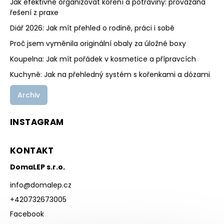
Jak efektivně organizovat koření a potraviny: provázaná
řešení z praxe
Diář 2026: Jak mít přehled o rodině, práci i sobě
Proč jsem vyměnila originální obaly za úložné boxy
Koupelna: Jak mít pořádek v kosmetice a přípravcích
Kuchyně: Jak na přehledný systém s kořenkami a dózami
Archiv
INSTAGRAM
KONTAKT
DomaLEP s.r.o.
info
@
domalep.cz
+420732673005
Facebook