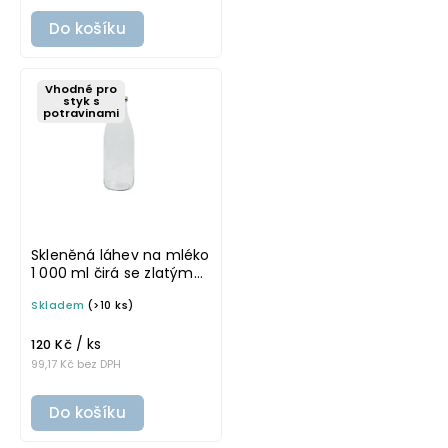
Do košíku
Vhodné pro
styk s
potravinami
Skleněná láhev na mléko
1 000 ml čirá se zlatým
víčkem FRANC
Skladem
(>10 ks)
/ ks
120 Kč
99,17 Kč bez DPH
Do košíku