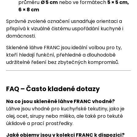
průměru
Ø 5 cm
nebo ve formátech
5 × 5 cm,
6 × 8 cm
Správně zvolené označení usnadňuje orientaci a
přispívá k vizuálně čistému uspořádání kuchyně i
domácnosti.
Skleněné láhve FRANC jsou ideální volbou pro ty,
kteří hledají funkční, přehledné a dlouhodobě
udržitelné řešení bez zbytečných kompromisů.
FAQ – Často kladené dotazy
Na co jsou skleněné láhve FRANC vhodné?
Láhve jsou vhodné pro kuchyňské tekutiny, jako je
olej, ocet, sirupy nebo mléko, ale také pro tekuté
úklidové a prací prostředky.
Jaké objemy jsou v kolekci FRANC k dispozici?