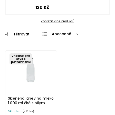
120 Kč
Zobrazit více produktů
Abecedně
Nejlevnější
Nejdražší
Vhodné pro
Nejprodávanější
styk s
potravinami
Skleněná láhev na mléko
1 000 ml čirá s bílým
víčkem FRANC
Skladem
(>10 ks)