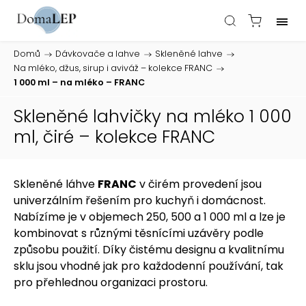
Domů
/
Dávkovače a lahve
/
Skleněné lahve
/
Na mléko, džus, sirup i aviváž – kolekce FRANC
/
1 000 ml – na mléko – FRANC
Skleněné lahvičky na mléko 1 000
ml, čiré – kolekce FRANC
Skleněné láhve
FRANC
v čirém provedení jsou
univerzálním řešením pro kuchyň i domácnost.
Nabízíme je v objemech 250, 500 a 1 000 ml a lze je
kombinovat s různými těsnícími uzávěry podle
způsobu použití. Díky čistému designu a kvalitnímu
sklu jsou vhodné jak pro každodenní používání, tak
pro přehlednou organizaci prostoru.