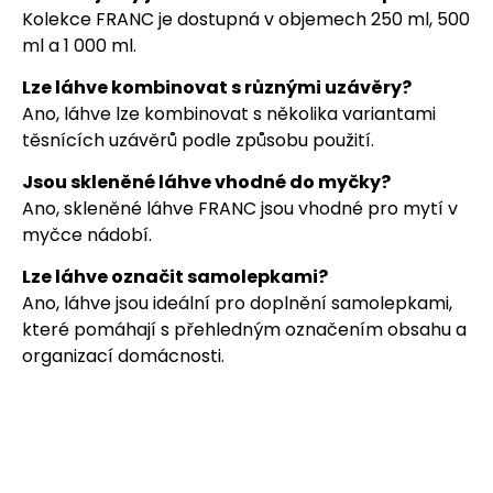
Kolekce FRANC je dostupná v objemech 250 ml, 500
ml a 1 000 ml.
Lze láhve kombinovat s různými uzávěry?
Ano, láhve lze kombinovat s několika variantami
těsnících uzávěrů podle způsobu použití.
Jsou skleněné láhve vhodné do myčky?
Ano, skleněné láhve FRANC jsou vhodné pro mytí v
myčce nádobí.
Lze láhve označit samolepkami?
Ano, láhve jsou ideální pro doplnění samolepkami,
které pomáhají s přehledným označením obsahu a
organizací domácnosti.