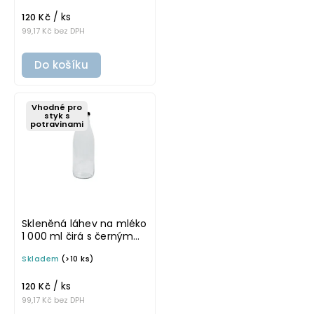
/ ks
120 Kč
99,17 Kč bez DPH
Do košíku
Vhodné pro
styk s
potravinami
Skleněná láhev na mléko
1 000 ml čirá s černým
víčkem FRANC
Skladem
(>10 ks)
/ ks
120 Kč
99,17 Kč bez DPH