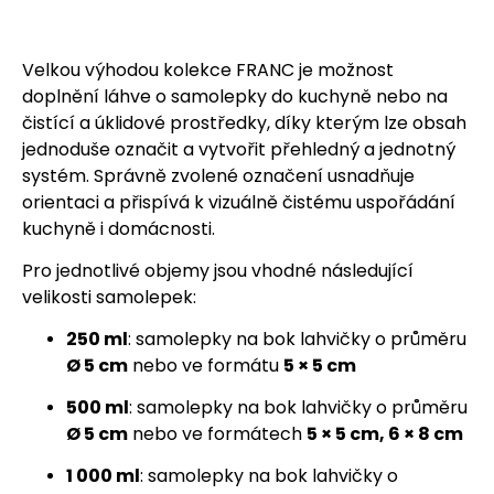
Velkou výhodou kolekce FRANC je možnost
doplnění láhve o
samolepky do kuchyně
nebo na
čistící a úklidové prostředky
, díky kterým lze obsah
jednoduše označit a vytvořit přehledný a jednotný
systém. Správně zvolené označení usnadňuje
orientaci a přispívá k vizuálně čistému uspořádání
kuchyně i domácnosti.
Pro jednotlivé objemy jsou vhodné následující
velikosti
samolepek
:
250 ml
: samolepky na bok lahvičky o průměru
Ø 5 cm
nebo ve formátu
5 × 5 cm
500 ml
: samolepky na bok lahvičky o průměru
Ø 5 cm
nebo ve formátech
5 × 5 cm, 6 × 8 cm
1 000 ml
: samolepky na bok lahvičky o