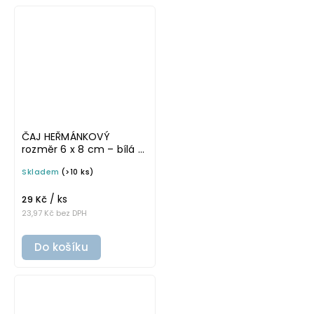
ČAJ HEŘMÁNKOVÝ
rozměr 6 x 8 cm – bílá v
tučném písmu,
Skladem
(>10 ks)
omyvatelná samolepka
na potravinové dózy
/ ks
29 Kč
23,97 Kč bez DPH
Do košíku