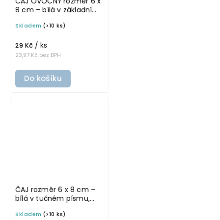
ČAJ OVOCNÝ rozměr 6 x
8 cm – bílá v základním
písmu, omyvatelná
Skladem
(>10 ks)
samolepka na
potravinové dózy
/ ks
29 Kč
23,97 Kč bez DPH
Do košíku
ČAJ rozměr 6 x 8 cm –
bílá v tučném písmu,
omyvatelná samolepka
Skladem
(>10 ks)
na potravinové dózy