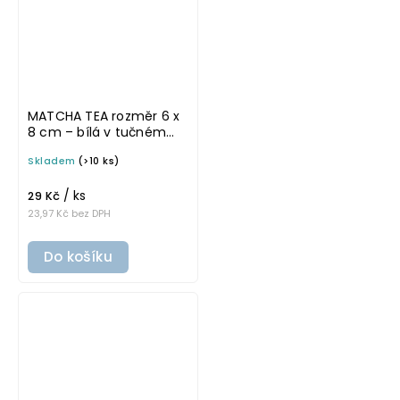
MATCHA TEA rozměr 6 x
8 cm – bílá v tučném
písmu, omyvatelná
Skladem
(>10 ks)
samolepka na
potravinové dózy
/ ks
29 Kč
23,97 Kč bez DPH
Do košíku