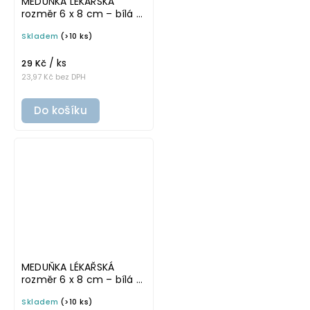
MEDUŇKA LÉKAŘSKÁ
rozměr 6 x 8 cm – bílá v
tučném písmu,
Skladem
(>10 ks)
omyvatelná samolepka
na potravinové dózy
/ ks
29 Kč
23,97 Kč bez DPH
Do košíku
MEDUŇKA LÉKAŘSKÁ
rozměr 6 x 8 cm – bílá v
základním písmu,
Skladem
(>10 ks)
omyvatelná samolepka