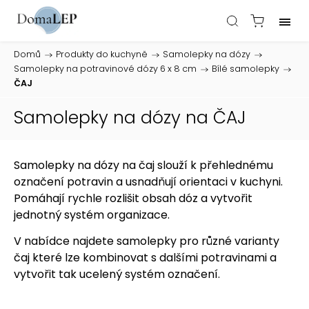
Domů
/
Produkty do kuchyně
/
Samolepky na dózy
/
Samolepky na potravinové dózy 6 x 8 cm
/
Bílé samolepky
/
ČAJ
Samolepky na dózy na ČAJ
Samolepky na dózy na čaj slouží k přehlednému
označení potravin a usnadňují orientaci v kuchyni.
Pomáhají rychle rozlišit obsah dóz a vytvořit
jednotný systém organizace.
V nabídce najdete samolepky pro různé varianty
čaj které lze kombinovat s dalšími potravinami a
vytvořit tak ucelený systém označení.