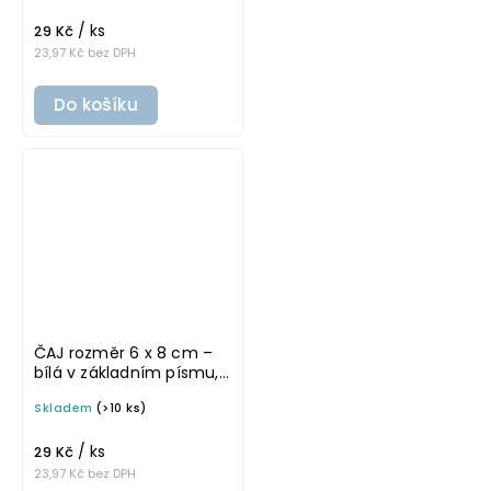
/ ks
29 Kč
23,97 Kč bez DPH
Do košíku
ČAJ rozměr 6 x 8 cm –
bílá v základním písmu,
omyvatelná samolepka
Skladem
(>10 ks)
na potravinové dózy
/ ks
29 Kč
23,97 Kč bez DPH