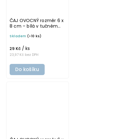
ČAJ OVOCNÝ rozměr 6 x
8 cm – bílá v tučném
písmu, omyvatelná
Skladem
(>10 ks)
samolepka na
potravinové dózy
/ ks
29 Kč
23,97 Kč bez DPH
Do košíku