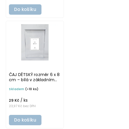
Do košíku
ČAJ DĚTSKÝ rozměr 6 x 8
cm – bílá v základním
písmu, omyvatelná
Skladem
(>10 ks)
samolepka na
potravinové dózy
/ ks
29 Kč
23,97 Kč bez DPH
Do košíku