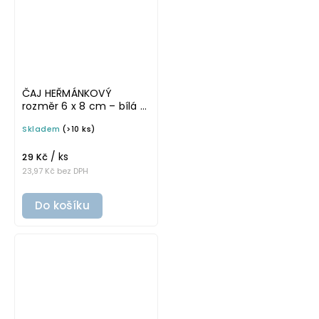
ČAJ HEŘMÁNKOVÝ
rozměr 6 x 8 cm – bílá v
základním písmu,
Skladem
(>10 ks)
omyvatelná samolepka
na potravinové dózy
/ ks
29 Kč
23,97 Kč bez DPH
Do košíku