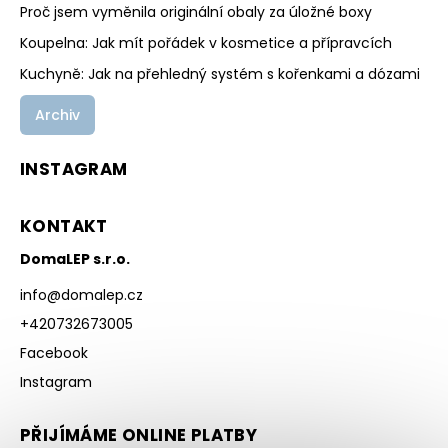
Proč jsem vyměnila originální obaly za úložné boxy
Koupelna: Jak mít pořádek v kosmetice a přípravcích
Kuchyně: Jak na přehledný systém s kořenkami a dózami
Archiv
INSTAGRAM
KONTAKT
DomaLEP s.r.o.
info
@
domalep.cz
+420732673005
Facebook
Instagram
PŘIJÍMÁME ONLINE PLATBY