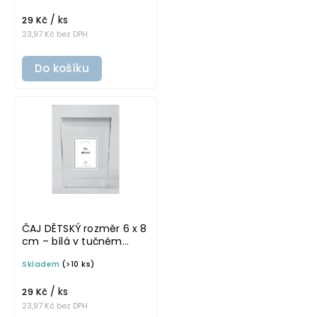
potravinové dózy
/ ks
29 Kč
23,97 Kč bez DPH
Do košíku
ČAJ DĚTSKÝ rozměr 6 x 8
cm – bílá v tučném
písmu, omyvatelná
Skladem
(>10 ks)
samolepka na
potravinové dózy
/ ks
29 Kč
23,97 Kč bez DPH