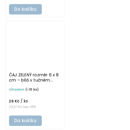
Do košíku
ČAJ ZELENÝ rozměr 6 x 8
cm – bílá v tučném
písmu, omyvatelná
Skladem
(>10 ks)
samolepka na
potravinové dózy
/ ks
29 Kč
23,97 Kč bez DPH
Do košíku