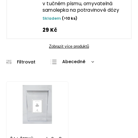
v tučném písmu, omyvatelná
samolepka na potravinové dózy
Skladem
(>10 ks)
29 Kč
Zobrazit více produktů
Abecedně
Nejlevnější
Nejdražší
Nejprodávanější