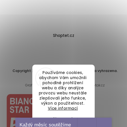
Shoptet.cz
Copyright 2026
DomaLEP s.r.o.
. Všechna práva vyhrazena.
Používáme cookies,
Upravit nastavení cookies
abychom Vám umožnili
pohodlné prohlížení
Grafický návrh vytvořil a nakódoval
Shoptak.cz
webu a díky analýze
provozu webu neustále
zlepšovali jeho funkce,
výkon a použitelnost.
Více informací
Nastavení
Každý měsíc soutěžíme