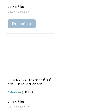
na potravinové dózy
/ ks
29 Kč
23,97 Kč bez DPH
Do košíku
PEČENÝ ČAJ rozměr 6 x 8
cm – bílá v tučném
písmu, omyvatelná
Skladem
(>10 ks)
samolepka na
potravinové dózy
/ ks
29 Kč
23,97 Kč bez DPH