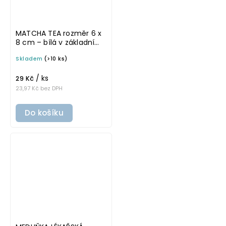
MATCHA TEA rozměr 6 x
8 cm – bílá v základním
písmu, omyvatelná
Skladem
(>10 ks)
samolepka na
potravinové dózy
/ ks
29 Kč
23,97 Kč bez DPH
Do košíku