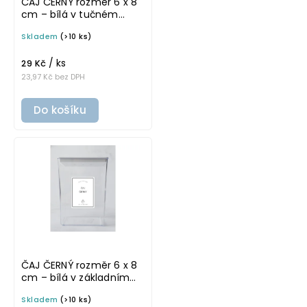
ČAJ ČERNÝ rozměr 6 x 8
cm – bílá v tučném
písmu, omyvatelná
Skladem
(>10 ks)
samolepka na
potravinové dózy
/ ks
29 Kč
23,97 Kč bez DPH
Do košíku
ČAJ ČERNÝ rozměr 6 x 8
cm – bílá v základním
písmu, omyvatelná
Skladem
(>10 ks)
samolepka na