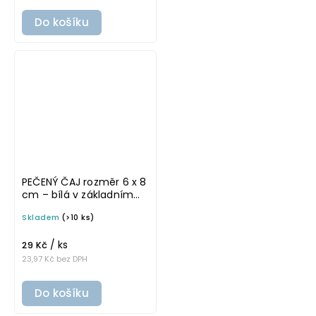
Do košíku
PEČENÝ ČAJ rozměr 6 x 8
cm – bílá v základním
písmu, omyvatelná
Skladem
(>10 ks)
samolepka na
potravinové dózy
/ ks
29 Kč
23,97 Kč bez DPH
Do košíku