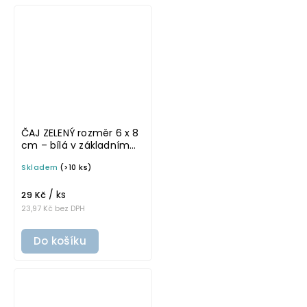
ČAJ ZELENÝ rozměr 6 x 8
cm – bílá v základním
písmu, omyvatelná
Skladem
(>10 ks)
samolepka na
potravinové dózy
/ ks
29 Kč
23,97 Kč bez DPH
Do košíku