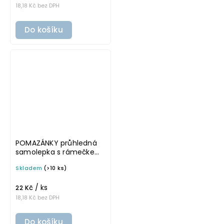
18,18 Kč bez DPH
Do košíku
POMAZÁNKY průhledná
samolepka s rámečkem,
tučné písmo, rozměr 6 ×
Skladem
(>10 ks)
4 cm na boxy, šuplíky a
dózy do lednice
/ ks
22 Kč
18,18 Kč bez DPH
Do košíku