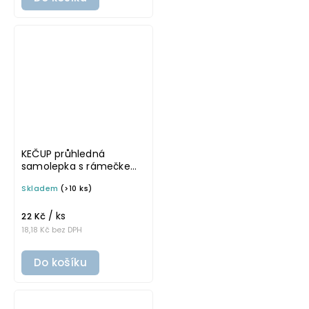
KEČUP průhledná
samolepka s rámečkem,
tučné písmo, rozměr 6 ×
Skladem
(>10 ks)
4 cm na boxy, šuplíky a
dózy do lednice
/ ks
22 Kč
18,18 Kč bez DPH
Do košíku