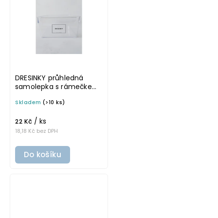
DRESINKY průhledná
samolepka s rámečkem,
tučné písmo, rozměr 6 ×
Skladem
(>10 ks)
4 cm na boxy, šuplíky a
dózy do lednice
/ ks
22 Kč
18,18 Kč bez DPH
Do košíku