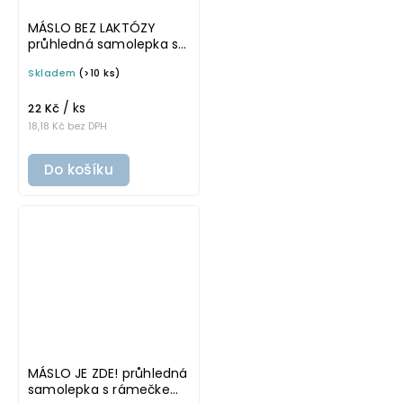
MÁSLO BEZ LAKTÓZY
průhledná samolepka s
rámečkem, tučné
Skladem
(>10 ks)
písmo, rozměr 6 × 4 cm
na boxy, šuplíky a dózy
/ ks
do lednice
22 Kč
18,18 Kč bez DPH
Do košíku
MÁSLO JE ZDE! průhledná
samolepka s rámečkem,