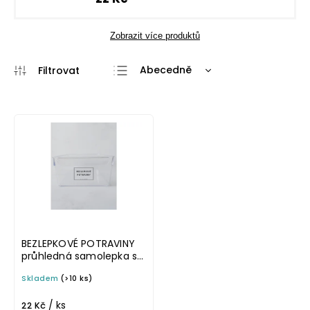
Zobrazit více produktů
Abecedně
Nejlevnější
Nejdražší
Nejprodávanější
BEZLEPKOVÉ POTRAVINY
průhledná samolepka s
rámečkem, tučné
Skladem
(>10 ks)
písmo, rozměr 6 × 4 cm
na boxy, šuplíky a dózy
/ ks
do lednice
22 Kč