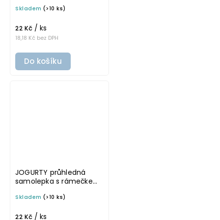
rámečkem, tučné
Skladem
(>10 ks)
písmo, rozměr 6 × 4 cm
na boxy, šuplíky a dózy
/ ks
do lednice
22 Kč
18,18 Kč bez DPH
Do košíku
JOGURTY průhledná
samolepka s rámečkem,
tučné písmo, rozměr 6 ×
Skladem
(>10 ks)
4 cm na boxy, šuplíky a
dózy do lednice
/ ks
22 Kč