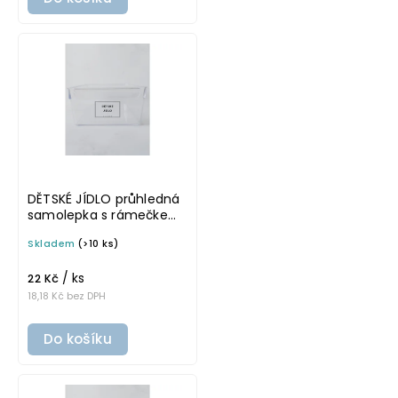
DĚTSKÉ JÍDLO průhledná
samolepka s rámečkem,
tučné písmo, rozměr 6 ×
Skladem
(>10 ks)
4 cm na boxy, šuplíky a
dózy do lednice
/ ks
22 Kč
18,18 Kč bez DPH
Do košíku