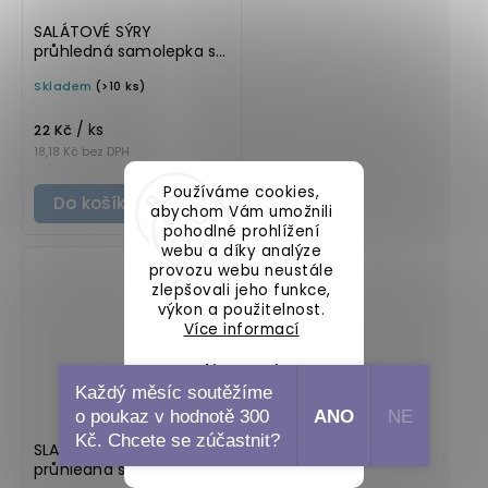
SALÁTOVÉ SÝRY
průhledná samolepka s
rámečkem, tučné
Skladem
(>10 ks)
písmo, rozměr 6 × 4 cm
na boxy, šuplíky a dózy
/ ks
do lednice
22 Kč
18,18 Kč bez DPH
Používáme cookies,
Do košíku
abychom Vám umožnili
pohodlné prohlížení
webu a díky analýze
provozu webu neustále
zlepšovali jeho funkce,
výkon a použitelnost.
Více informací
Nastavení
Každý měsíc soutěžíme
o poukaz v hodnotě 300
ANO
NE
Souhlasím
Kč. Chcete se zúčastnit?
SLADKOSTI BEZ LAKTÓZY
průhledná samolepka s