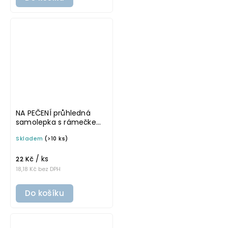
NA PEČENÍ průhledná
samolepka s rámečkem,
tučné písmo, rozměr 6 ×
Skladem
(>10 ks)
4 cm na boxy, šuplíky a
dózy do lednice
/ ks
22 Kč
18,18 Kč bez DPH
Do košíku