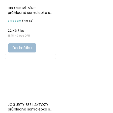
HROZNOVÉ VÍNO
průhledná samolepka s
rámečkem, tučné
Skladem
(>10 ks)
písmo, rozměr 6 × 4 cm
na boxy, šuplíky a dózy
/ ks
do lednice
22 Kč
18,18 Kč bez DPH
Do košíku
JOGURTY BEZ LAKTÓZY
průhledná samolepka s