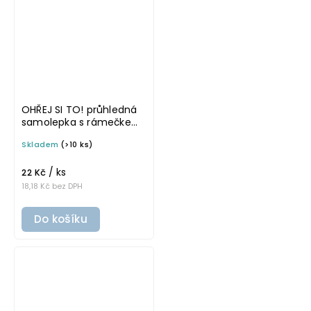
OHŘEJ SI TO! průhledná
samolepka s rámečkem,
tučné písmo, rozměr 6 ×
Skladem
(>10 ks)
4 cm na boxy, šuplíky a
dózy do lednice
/ ks
22 Kč
18,18 Kč bez DPH
Do košíku