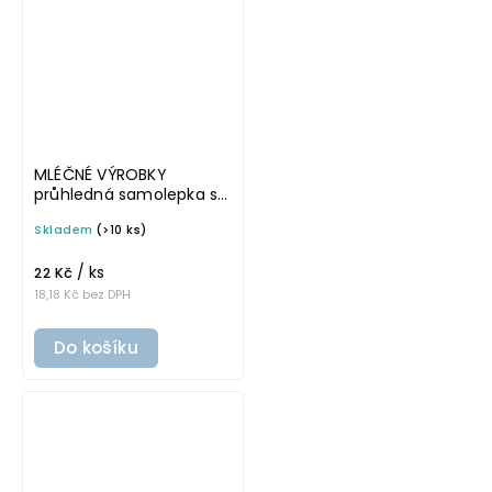
MLÉČNÉ VÝROBKY
průhledná samolepka s
rámečkem, tučné
Skladem
(>10 ks)
písmo, rozměr 6 × 4 cm
na boxy, šuplíky a dózy
/ ks
do lednice
22 Kč
18,18 Kč bez DPH
Do košíku