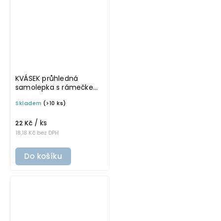
KVÁSEK průhledná
samolepka s rámečkem,
tučné písmo, rozměr 6 ×
Skladem
(>10 ks)
4 cm na boxy, šuplíky a
dózy do lednice
/ ks
22 Kč
18,18 Kč bez DPH
Do košíku