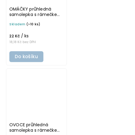
OMÁČKY průhledná
samolepka s rámečkem,
tučné písmo, rozměr 6 ×
Skladem
(>10 ks)
4 cm na boxy, šuplíky a
dózy do lednice
/ ks
22 Kč
18,18 Kč bez DPH
Do košíku
OVOCE průhledná
samolepka s rámečkem,