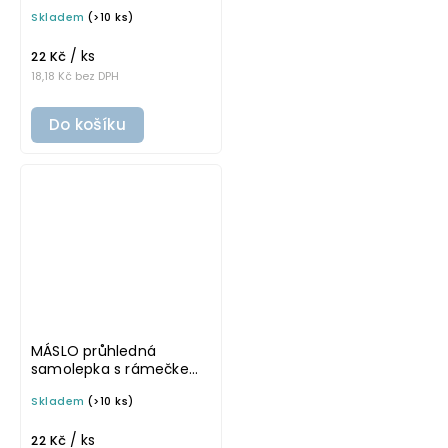
tučné písmo, rozměr 6 ×
Skladem
(>10 ks)
4 cm na boxy, šuplíky a
dózy do lednice
/ ks
22 Kč
18,18 Kč bez DPH
Do košíku
MÁSLO průhledná
samolepka s rámečkem,
tučné písmo, rozměr 6 ×
Skladem
(>10 ks)
4 cm na boxy, šuplíky a
dózy do lednice
/ ks
22 Kč