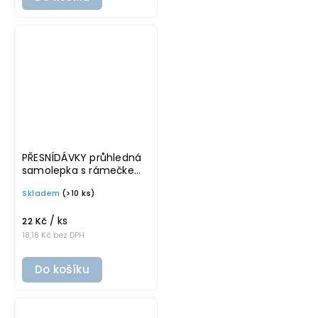
PŘESNÍDÁVKY průhledná
samolepka s rámečkem,
tučné písmo, rozměr 6 ×
Skladem
(>10 ks)
4 cm na boxy, šuplíky a
dózy do lednice
/ ks
22 Kč
18,18 Kč bez DPH
Do košíku