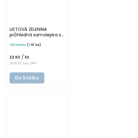
LISTOVÁ ZELENINA
průhledná samolepka s
rámečkem, tučné
Skladem
(>10 ks)
písmo, rozměr 6 × 4 cm
na boxy, šuplíky a dózy
/ ks
do lednice
22 Kč
18,18 Kč bez DPH
Do košíku