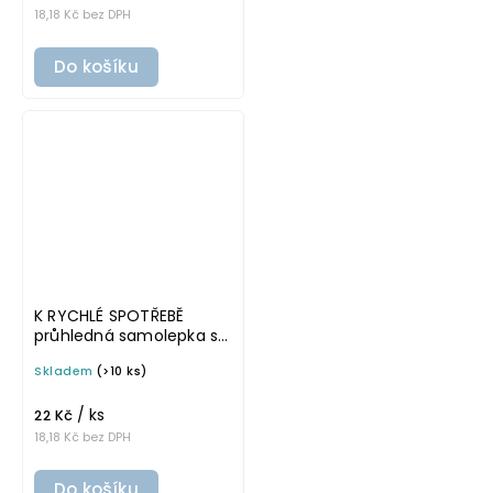
18,18 Kč bez DPH
Do košíku
K RYCHLÉ SPOTŘEBĚ
průhledná samolepka s
rámečkem, tučné
Skladem
(>10 ks)
písmo, rozměr 6 × 4 cm
na boxy, šuplíky a dózy
/ ks
do lednice
22 Kč
18,18 Kč bez DPH
Do košíku