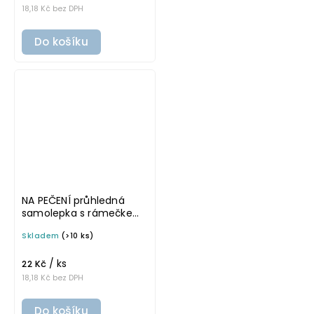
18,18 Kč bez DPH
Do košíku
NA PEČENÍ průhledná
samolepka s rámečkem,
tučné písmo, rozměr 6 ×
Skladem
(>10 ks)
4 cm na boxy, šuplíky a
dózy do lednice
/ ks
22 Kč
18,18 Kč bez DPH
Do košíku