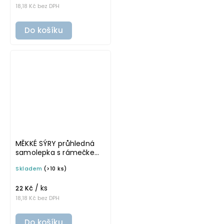
18,18 Kč bez DPH
Do košíku
MĚKKÉ SÝRY průhledná
samolepka s rámečkem,
tučné písmo, rozměr 6 ×
Skladem
(>10 ks)
4 cm na boxy, šuplíky a
dózy do lednice
/ ks
22 Kč
18,18 Kč bez DPH
Do košíku