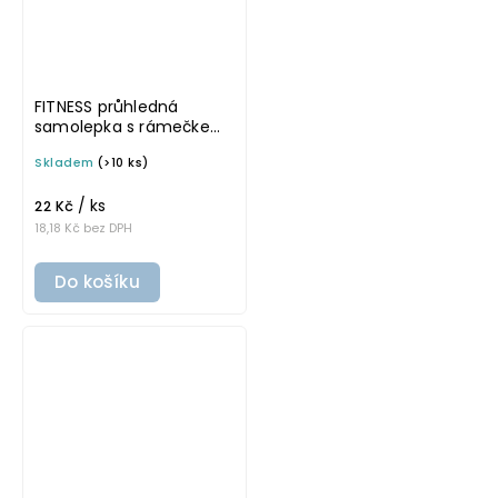
FITNESS průhledná
samolepka s rámečkem,
tučné písmo, rozměr 6 ×
Skladem
(>10 ks)
4 cm na boxy, šuplíky a
dózy do lednice
/ ks
22 Kč
18,18 Kč bez DPH
Do košíku