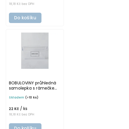
18,18 Kč bez DPH
Do košíku
BOBULOVINY průhledná
samolepka s rámečkem,
tučné písmo, rozměr 6 ×
Skladem
(>10 ks)
4 cm na boxy, šuplíky a
dózy do lednice
/ ks
22 Kč
18,18 Kč bez DPH
Do košíku