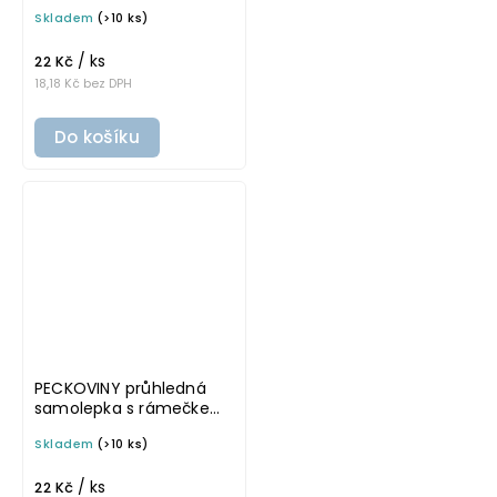
tučné písmo, rozměr 6 ×
Skladem
(>10 ks)
4 cm na boxy, šuplíky a
dózy do lednice
/ ks
22 Kč
18,18 Kč bez DPH
Do košíku
PECKOVINY průhledná
samolepka s rámečkem,
tučné písmo, rozměr 6 ×
Skladem
(>10 ks)
4 cm na boxy, šuplíky a
dózy do lednice
/ ks
22 Kč