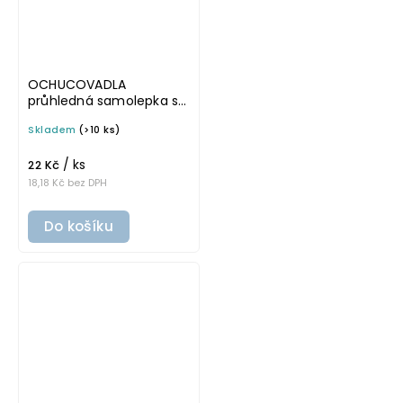
OCHUCOVADLA
průhledná samolepka s
rámečkem, tučné
Skladem
(>10 ks)
písmo, rozměr 6 × 4 cm
na boxy, šuplíky a dózy
/ ks
do lednice
22 Kč
18,18 Kč bez DPH
Do košíku