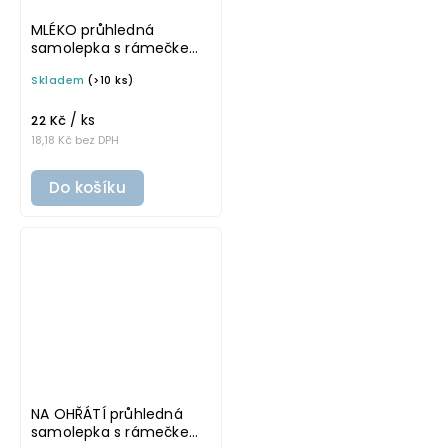
MLÉKO průhledná
samolepka s rámečkem,
tučné písmo, rozměr 6 ×
Skladem
(>10 ks)
4 cm na boxy, šuplíky a
dózy do lednice
/ ks
22 Kč
18,18 Kč bez DPH
Do košíku
NA OHŘÁTÍ průhledná
samolepka s rámečkem,