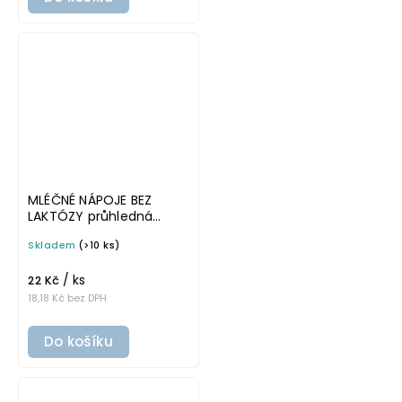
MLÉČNÉ NÁPOJE BEZ
LAKTÓZY průhledná
samolepka s rámečkem,
Skladem
(>10 ks)
tučné písmo, rozměr 6 ×
4 cm na boxy, šuplíky a
/ ks
dózy do lednice
22 Kč
18,18 Kč bez DPH
Do košíku