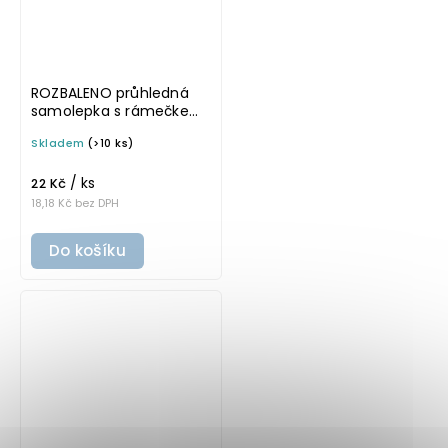
ROZBALENO průhledná
samolepka s rámečkem,
tučné písmo, rozměr 6 ×
Skladem
(>10 ks)
4 cm na boxy, šuplíky a
dózy do lednice
/ ks
22 Kč
18,18 Kč bez DPH
Do košíku