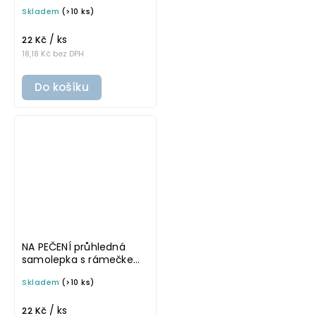
tučné písmo, rozměr 6 ×
Skladem
(>10 ks)
4 cm na boxy, šuplíky a
dózy do lednice
/ ks
22 Kč
18,18 Kč bez DPH
Do košíku
NA PEČENÍ průhledná
samolepka s rámečkem,
tučné písmo, rozměr 6 ×
Skladem
(>10 ks)
4 cm na boxy, šuplíky a
dózy do lednice
/ ks
22 Kč