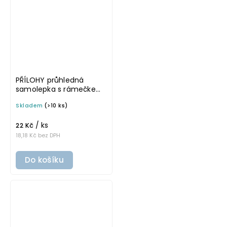
PŘÍLOHY průhledná
samolepka s rámečkem,
tučné písmo, rozměr 6 ×
Skladem
(>10 ks)
4 cm na boxy, šuplíky a
dózy do lednice
/ ks
22 Kč
18,18 Kč bez DPH
Do košíku