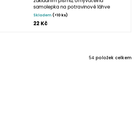
základním písmu, omyvatelná
samolepka na potravinové láhve
Skladem
(>10 ks)
22 Kč
54
položek celkem