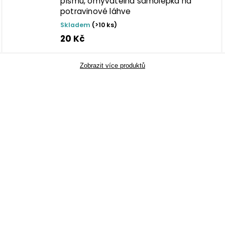
písmu, omyvatelná samolepka na
potravinové láhve
Skladem
(>10 ks)
20 Kč
Zobrazit více produktů