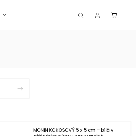
Boxy, dózy, kořenky, skleničky
Akce
Diá
MONIN KOKOSOVÝ 5 x 5 cm – bílá v