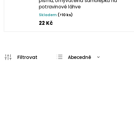
písmu, omyvatelná samolepka na
potravinové láhve
Skladem
(>10 ks)
22 Kč
Abecedně
Nejlevnější
Nejdražší
Nejprodávanější