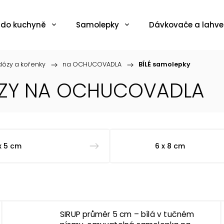
 do kuchyně
Samolepky
Dávkovače a lahve
ózy a kořenky
/
na OCHUCOVADLA
/
BÍLÉ samolepky
ÓZY NA OCHUCOVADLA
x 5 cm
6 x 8 cm
SIRUP průměr 5 cm – bílá v tučném