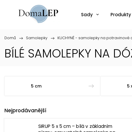
Sady
Produkty
Domů
/
Samolepky
/
KUCHYNĚ - samolepky na potravinové d
BÍLÉ SAMOLEPKY NA D
5 cm
5 
Nejprodávanější
SIRUP 5 x 5 cm – bílá v základním