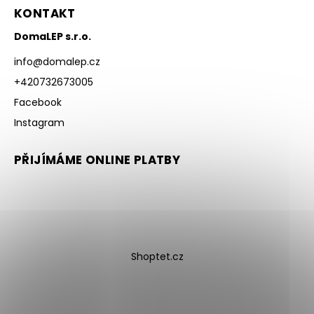
KONTAKT
DomaLEP s.r.o.
info
@
domalep.cz
+420732673005
Facebook
Instagram
PŘIJÍMÁME ONLINE PLATBY
Shoptet.cz