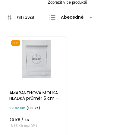
Zobrazit více produktů
Abecedně
Nejlevnější
Nejdražší
TIP
Nejprodávanější
AMARANTHOVÁ MOUKA
HLADKÁ průměr 5 cm –
průhledná v tučném
Skladem
(>10 ks)
písmu, omyvatelná
samolepka na
/ ks
potravinové dózy
20 Kč
16,53 Kč bez DPH