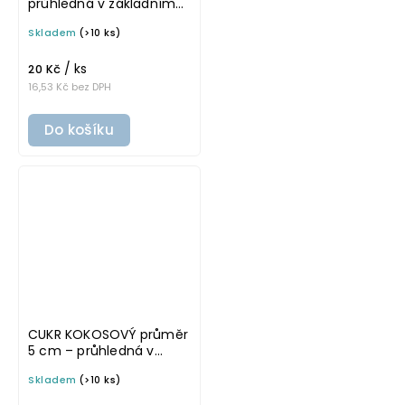
průhledná v základním
písmu, omyvatelná
Skladem
(>10 ks)
samolepka na
potravinové dózy
/ ks
20 Kč
16,53 Kč bez DPH
Do košíku
CUKR KOKOSOVÝ průměr
5 cm – průhledná v
tučném písmu,
Skladem
(>10 ks)
omyvatelná samolepka
na potravinové dózy