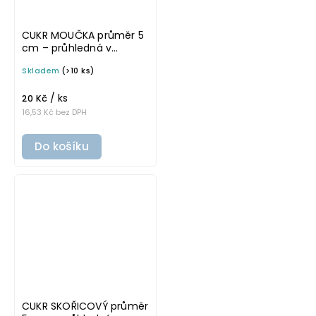
CUKR MOUČKA průměr 5
cm – průhledná v
základním písmu,
Skladem
(>10 ks)
omyvatelná samolepka
na potravinové dózy
/ ks
20 Kč
16,53 Kč bez DPH
Do košíku
CUKR SKOŘICOVÝ průměr