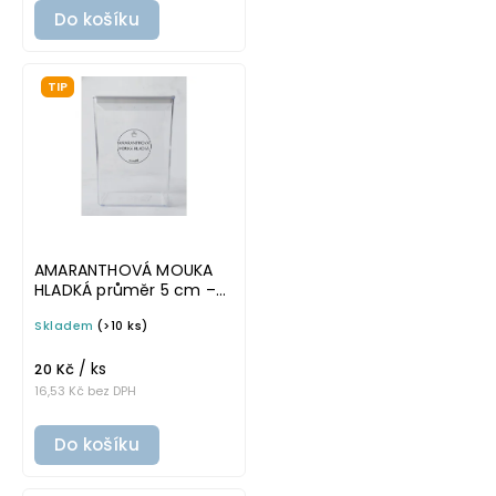
Do košíku
TIP
AMARANTHOVÁ MOUKA
HLADKÁ průměr 5 cm –
průhledná v základním
Skladem
(>10 ks)
písmu, omyvatelná
samolepka na
/ ks
potravinové dózy
20 Kč
16,53 Kč bez DPH
Do košíku