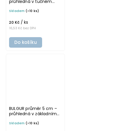
průhledná v tučném
písmu, omyvatelná
Skladem
(>10 ks)
samolepka na
potravinové dózy
/ ks
20 Kč
16,53 Kč bez DPH
Do košíku
BULGUR průměr 5 cm –
průhledná v základním
písmu, omyvatelná
Skladem
(>10 ks)
samolepka na
potravinové dózy