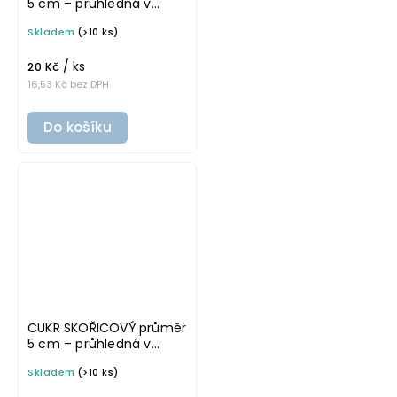
5 cm – průhledná v
tučném písmu,
Skladem
(>10 ks)
omyvatelná samolepka
na potravinové dózy
/ ks
20 Kč
16,53 Kč bez DPH
Do košíku
CUKR SKOŘICOVÝ průměr
5 cm – průhledná v
základním písmu,
Skladem
(>10 ks)
omyvatelná samolepka
na potravinové dózy