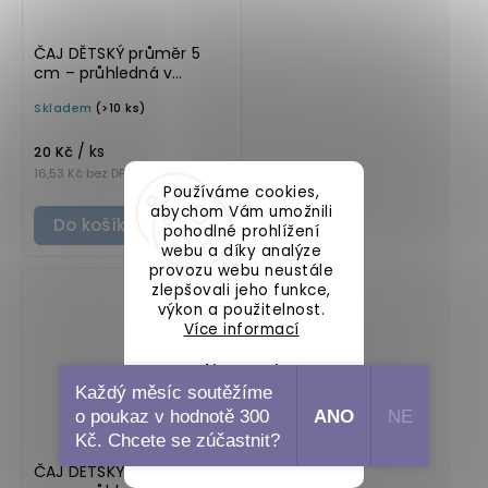
ČAJ DĚTSKÝ průměr 5
cm – průhledná v
tučném písmu,
Skladem
(>10 ks)
omyvatelná samolepka
na potravinové dózy
/ ks
20 Kč
16,53 Kč bez DPH
Používáme cookies,
abychom Vám umožnili
Do košíku
pohodlné prohlížení
webu a díky analýze
provozu webu neustále
zlepšovali jeho funkce,
výkon a použitelnost.
Více informací
Nastavení
Každý měsíc soutěžíme
o poukaz v hodnotě 300
ANO
NE
Souhlasím
Kč. Chcete se zúčastnit?
ČAJ DĚTSKÝ průměr 5