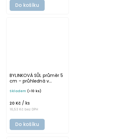
Do košíku
BYLINKOVÁ SŮL průměr 5
cm – průhledná v
základním písmu,
Skladem
(>10 ks)
omyvatelná samolepka
na potravinové dózy
/ ks
20 Kč
16,53 Kč bez DPH
Do košíku