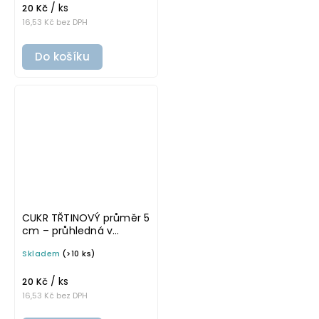
/ ks
20 Kč
16,53 Kč bez DPH
Do košíku
CUKR TŘTINOVÝ průměr 5
cm – průhledná v
tučném písmu,
Skladem
(>10 ks)
omyvatelná samolepka
na potravinové dózy
/ ks
20 Kč
16,53 Kč bez DPH