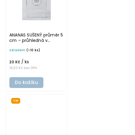
ANANAS SUŠENÝ průměr 5
cm – průhledná v
základním písmu,
Skladem
(>10 ks)
omyvatelná samolepka
na potravinové dózy
/ ks
20 Kč
16,53 Kč bez DPH
Do košíku
TIP