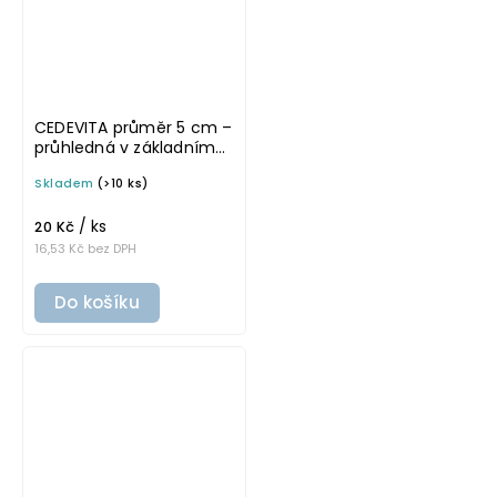
CEDEVITA průměr 5 cm –
průhledná v základním
písmu, omyvatelná
Skladem
(>10 ks)
samolepka na
potravinové láhve
/ ks
20 Kč
16,53 Kč bez DPH
Do košíku