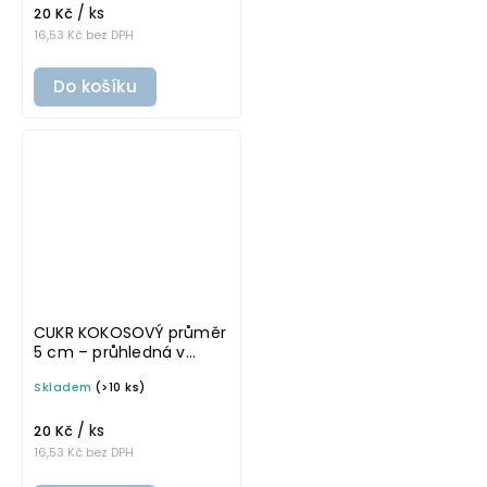
/ ks
20 Kč
16,53 Kč bez DPH
Do košíku
CUKR KOKOSOVÝ průměr
5 cm – průhledná v
základním písmu,
Skladem
(>10 ks)
omyvatelná samolepka
na potravinové dózy
/ ks
20 Kč
16,53 Kč bez DPH