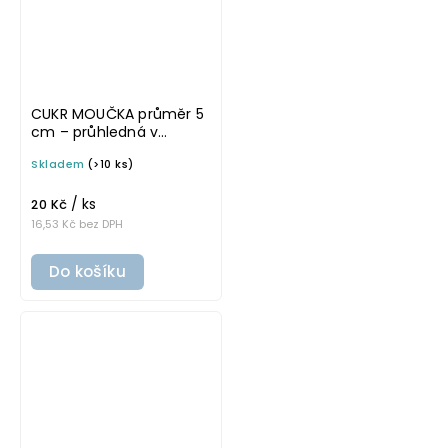
CUKR MOUČKA průměr 5
cm – průhledná v
tučném písmu,
Skladem
(>10 ks)
omyvatelná samolepka
na potravinové dózy
/ ks
20 Kč
16,53 Kč bez DPH
Do košíku