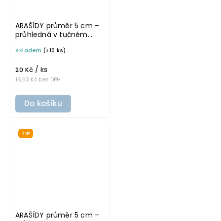
ARAŠÍDY průměr 5 cm –
průhledná v tučném
písmu, omyvatelná
Skladem
(>10 ks)
samolepka na
potravinové dózy
/ ks
20 Kč
16,53 Kč bez DPH
Do košíku
TIP
ARAŠÍDY průměr 5 cm –