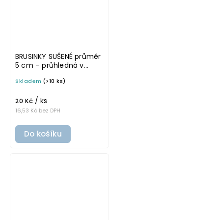
BRUSINKY SUŠENÉ průměr
5 cm – průhledná v
tučném písmu,
Skladem
(>10 ks)
omyvatelná samolepka
na potravinové dózy
/ ks
20 Kč
16,53 Kč bez DPH
Do košíku