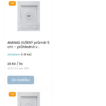
TIP
ANANAS SUŠENÝ průměr 5
cm – průhledná v
tučném písmu,
Skladem
(>10 ks)
omyvatelná samolepka
na potravinové dózy
/ ks
20 Kč
16,53 Kč bez DPH
Do košíku
TIP