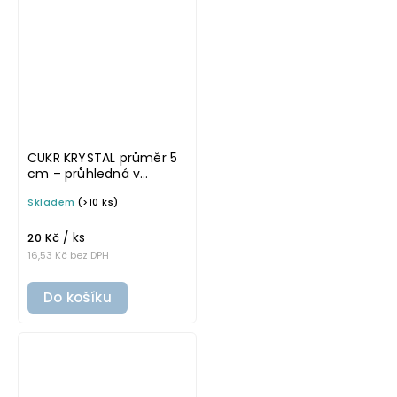
CUKR KRYSTAL průměr 5
cm – průhledná v
tučném písmu,
Skladem
(>10 ks)
omyvatelná samolepka
na potravinové dózy
/ ks
20 Kč
16,53 Kč bez DPH
Do košíku