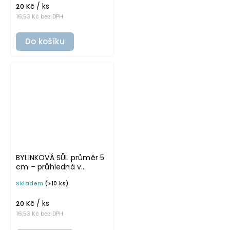
/ ks
20 Kč
16,53 Kč bez DPH
Do košíku
BYLINKOVÁ SŮL průměr 5
cm – průhledná v
tučném písmu,
Skladem
(>10 ks)
omyvatelná samolepka
na potravinové dózy
/ ks
20 Kč
16,53 Kč bez DPH