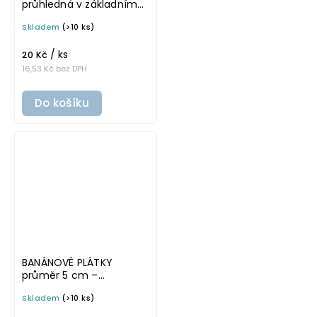
průhledná v základním
písmu, omyvatelná
Skladem
(>10 ks)
samolepka na
potravinové dózy
/ ks
20 Kč
16,53 Kč bez DPH
Do košíku
BANÁNOVÉ PLÁTKY
průměr 5 cm –
průhledná v tučném
Skladem
(>10 ks)
písmu, omyvatelná
samolepka na