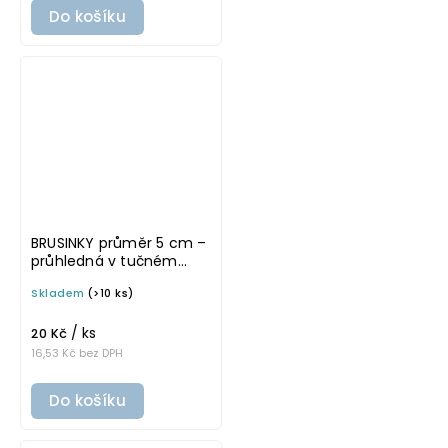
Do košíku
BRUSINKY průměr 5 cm –
průhledná v tučném
písmu, omyvatelná
Skladem
(>10 ks)
samolepka na
potravinové dózy
/ ks
20 Kč
16,53 Kč bez DPH
Do košíku