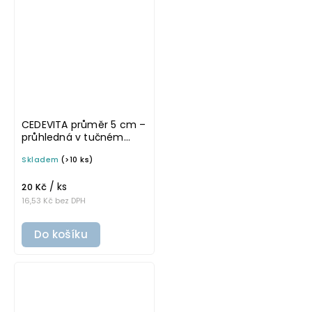
CEDEVITA průměr 5 cm –
průhledná v tučném
písmu, omyvatelná
Skladem
(>10 ks)
samolepka na
potravinové láhve
/ ks
20 Kč
16,53 Kč bez DPH
Do košíku