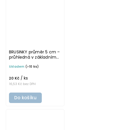
BRUSINKY průměr 5 cm –
průhledná v základním
písmu, omyvatelná
Skladem
(>10 ks)
samolepka na
potravinové dózy
/ ks
20 Kč
16,53 Kč bez DPH
Do košíku