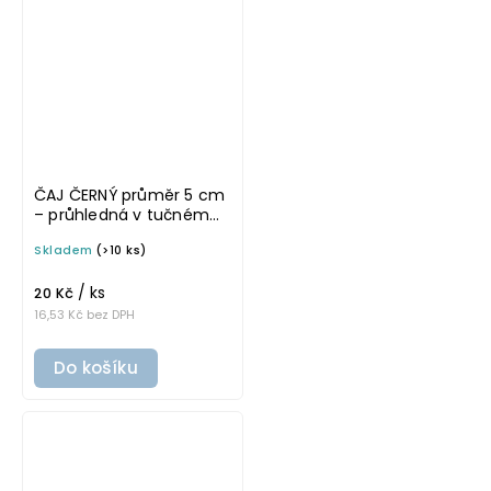
ČAJ ČERNÝ průměr 5 cm
– průhledná v tučném
písmu, omyvatelná
Skladem
(>10 ks)
samolepka na
potravinové dózy
/ ks
20 Kč
16,53 Kč bez DPH
Do košíku