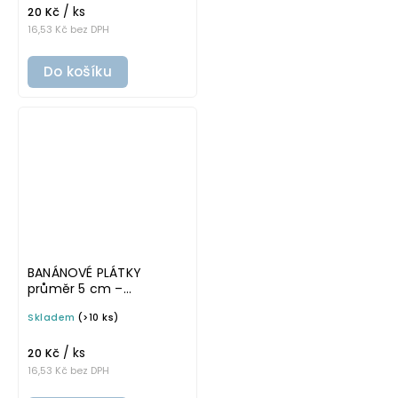
/ ks
potravinové dózy
20 Kč
16,53 Kč bez DPH
Do košíku
BANÁNOVÉ PLÁTKY
průměr 5 cm –
průhledná v základním
Skladem
(>10 ks)
písmu, omyvatelná
samolepka na
/ ks
potravinové dózy
20 Kč
16,53 Kč bez DPH