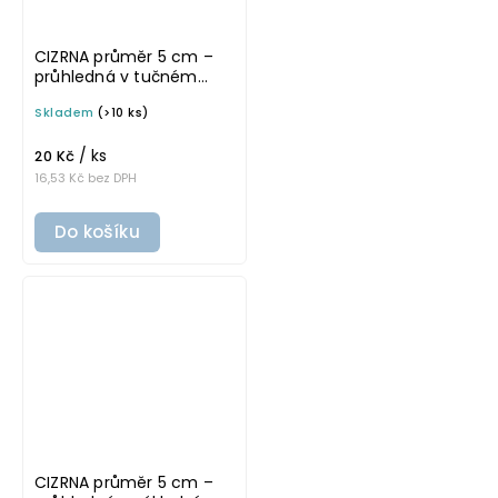
CIZRNA průměr 5 cm –
průhledná v tučném
písmu, omyvatelná
Skladem
(>10 ks)
samolepka na
potravinové dózy
/ ks
20 Kč
16,53 Kč bez DPH
Do košíku
CIZRNA průměr 5 cm –