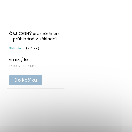
ČAJ ČERNÝ průměr 5 cm
– průhledná v základním
písmu, omyvatelná
Skladem
(>10 ks)
samolepka na
potravinové dózy
/ ks
20 Kč
16,53 Kč bez DPH
Do košíku