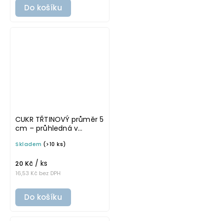
Do košíku
CUKR TŘTINOVÝ průměr 5
cm – průhledná v
základním písmu,
Skladem
(>10 ks)
omyvatelná samolepka
na potravinové dózy
/ ks
20 Kč
16,53 Kč bez DPH
Do košíku