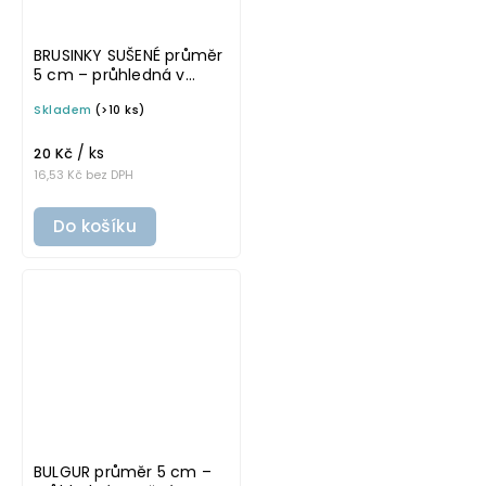
BRUSINKY SUŠENÉ průměr
5 cm – průhledná v
základním písmu,
Skladem
(>10 ks)
omyvatelná samolepka
na potravinové dózy
/ ks
20 Kč
16,53 Kč bez DPH
Do košíku
BULGUR průměr 5 cm –