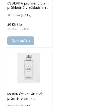
CEDEVITA průměr 5 cm –
průhledná v základním
písmu, omyvatelná
Skladem
(>10 ks)
samolepka na
potravinové láhve
/ ks
20 Kč
16,53 Kč bez DPH
Do košíku
MONIN ČOKOLÁDOVÝ
průměr 5 cm –
průhledná v tučném