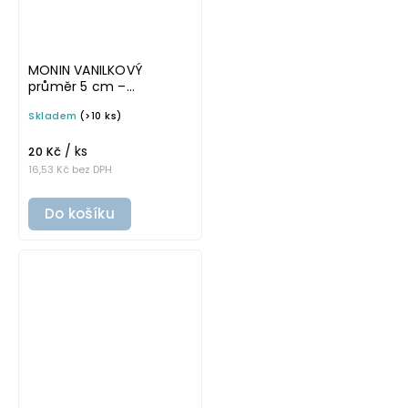
MONIN VANILKOVÝ
průměr 5 cm –
průhledná v tučném
Skladem
(>10 ks)
písmu, omyvatelná
samolepka na
/ ks
potravinové láhve
20 Kč
16,53 Kč bez DPH
Do košíku