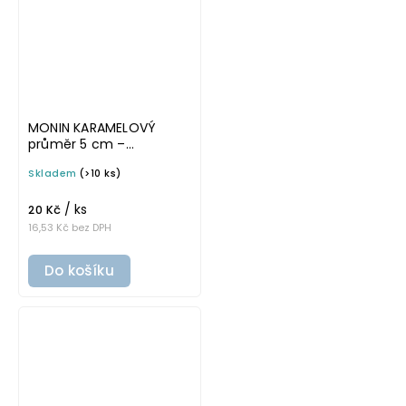
MONIN KARAMELOVÝ
průměr 5 cm –
průhledná v tučném
Skladem
(>10 ks)
písmu, omyvatelná
samolepka na
/ ks
potravinové láhve
20 Kč
16,53 Kč bez DPH
Do košíku