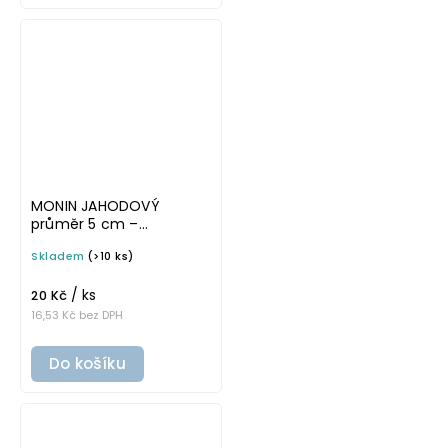
MONIN JAHODOVÝ
průměr 5 cm –
průhledná v základním
Skladem
(>10 ks)
písmu, omyvatelná
samolepka na
/ ks
potravinové láhve
20 Kč
16,53 Kč bez DPH
Do košíku