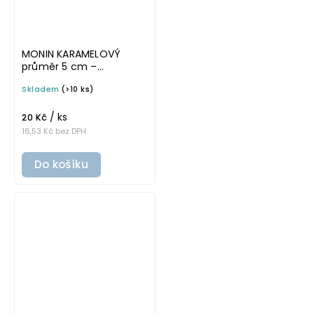
MONIN KARAMELOVÝ
průměr 5 cm –
průhledná v základním
Skladem
(>10 ks)
písmu, omyvatelná
samolepka na
/ ks
potravinové láhve
20 Kč
16,53 Kč bez DPH
Do košíku