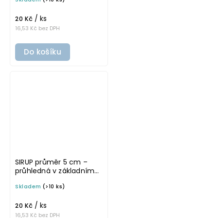
samolepka na
potravinové láhve
/ ks
20 Kč
16,53 Kč bez DPH
Do košíku
SIRUP průměr 5 cm –
průhledná v základním
písmu, omyvatelná
Skladem
(>10 ks)
samolepka na
potravinové láhve
/ ks
20 Kč
16,53 Kč bez DPH