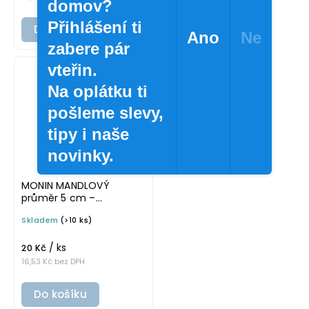
domov?
Přihlášení ti
Do košíku
Ano
Ne
zabere pár
vteřin.
Na oplátku ti
pošleme slevy,
tipy i naše
novinky.
MONIN MANDLOVÝ
průměr 5 cm –
průhledná v základním
Skladem
(>10 ks)
písmu, omyvatelná
samolepka na
/ ks
potravinové láhve
20 Kč
16,53 Kč bez DPH
Do košíku