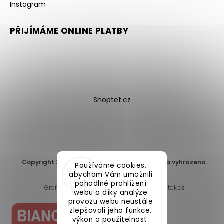
Instagram
PŘIJÍMÁME ONLINE PLATBY
Shoptet.cz
Copyright 2026
DomaLEP s.r.o.
. Všechna práva vyhrazena.
Používáme cookies,
Upravit nastavení cookies
abychom Vám umožnili
pohodlné prohlížení
Grafický návrh vytvořil a nakódoval
Shoptak.cz
webu a díky analýze
provozu webu neustále
zlepšovali jeho funkce,
výkon a použitelnost.