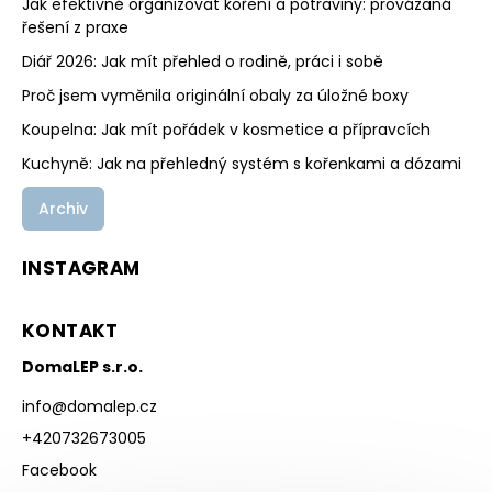
Jak efektivně organizovat koření a potraviny: provázaná
řešení z praxe
Diář 2026: Jak mít přehled o rodině, práci i sobě
Proč jsem vyměnila originální obaly za úložné boxy
Koupelna: Jak mít pořádek v kosmetice a přípravcích
Kuchyně: Jak na přehledný systém s kořenkami a dózami
Archiv
INSTAGRAM
KONTAKT
DomaLEP s.r.o.
info
@
domalep.cz
+420732673005
Facebook