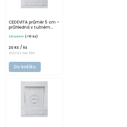
CEDEVITA průměr 5 cm –
průhledná v tučném
písmu, omyvatelná
Skladem
(>10 ks)
samolepka na
potravinové láhve
/ ks
20 Kč
16,53 Kč bez DPH
Do košíku