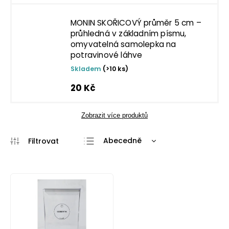
MONIN SKOŘICOVÝ průměr 5 cm –
průhledná v základním písmu,
omyvatelná samolepka na
potravinové láhve
Skladem
(>10 ks)
20 Kč
Zobrazit více produktů
Abecedně
Nejlevnější
Nejdražší
Nejprodávanější