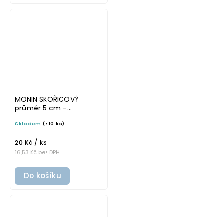
MONIN SKOŘICOVÝ
průměr 5 cm –
průhledná v tučném
Skladem
(>10 ks)
písmu, omyvatelná
samolepka na
/ ks
potravinové láhve
20 Kč
16,53 Kč bez DPH
Do košíku