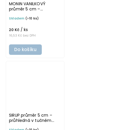
MONIN VANILKOVÝ
průměr 5 cm –
průhledná v základním
Skladem
(>10 ks)
písmu, omyvatelná
samolepka na
/ ks
potravinové láhve
20 Kč
16,53 Kč bez DPH
Do košíku
SIRUP průměr 5 cm –
průhledná v tučném
písmu, omyvatelná
Skladem
(>10 ks)