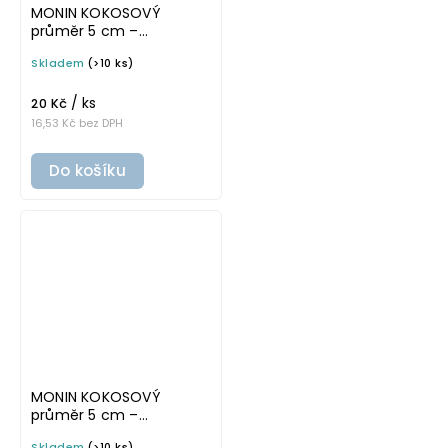
MONIN KOKOSOVÝ
průměr 5 cm –
průhledná v tučném
Skladem
(>10 ks)
písmu, omyvatelná
samolepka na
/ ks
potravinové láhve
20 Kč
16,53 Kč bez DPH
Do košíku
MONIN KOKOSOVÝ
průměr 5 cm –
průhledná v základním
Skladem
(>10 ks)