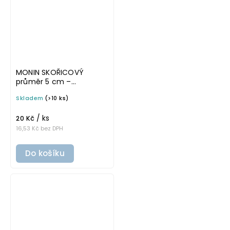
MONIN SKOŘICOVÝ
průměr 5 cm –
průhledná v základním
Skladem
(>10 ks)
písmu, omyvatelná
samolepka na
/ ks
potravinové láhve
20 Kč
16,53 Kč bez DPH
Do košíku