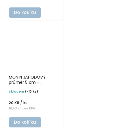
Do košíku
MONIN JAHODOVÝ
průměr 5 cm –
průhledná v tučném
Skladem
(>10 ks)
písmu, omyvatelná
samolepka na
/ ks
potravinové láhve
20 Kč
16,53 Kč bez DPH
Do košíku