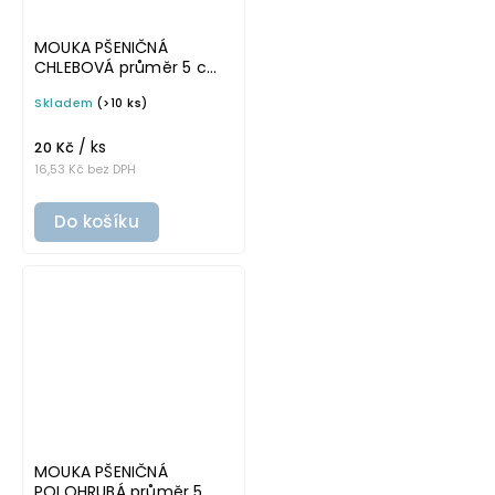
MOUKA PŠENIČNÁ
CHLEBOVÁ průměr 5 cm
– průhledná v základním
Skladem
(>10 ks)
písmu, omyvatelná
samolepka na
/ ks
potravinové dózy
20 Kč
16,53 Kč bez DPH
Do košíku
MOUKA PŠENIČNÁ
POLOHRUBÁ průměr 5