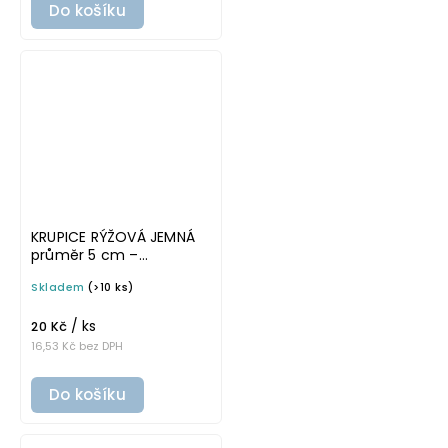
Do košíku
KRUPICE RÝŽOVÁ JEMNÁ
průměr 5 cm –
průhledná v tučném
Skladem
(>10 ks)
písmu, omyvatelná
samolepka na
/ ks
potravinové dózy
20 Kč
16,53 Kč bez DPH
Do košíku