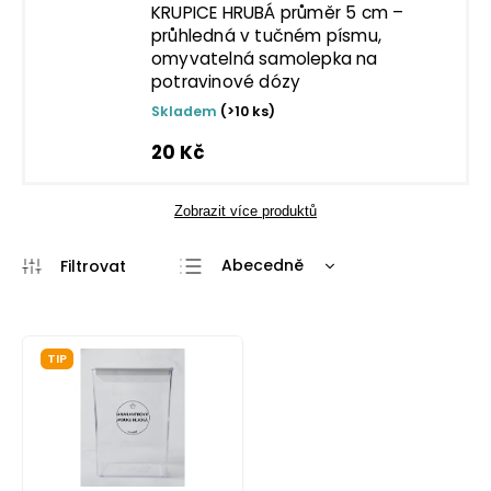
KRUPICE HRUBÁ průměr 5 cm –
průhledná v tučném písmu,
omyvatelná samolepka na
potravinové dózy
Skladem
(>10 ks)
20 Kč
Zobrazit více produktů
Abecedně
Nejlevnější
Nejdražší
TIP
Nejprodávanější