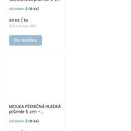
– průhledná v základním
Skladem
(>10 ks)
písmu, omyvatelná
samolepka na
/ ks
potravinové dózy
20 Kč
16,53 Kč bez DPH
Do košíku
MOUKA PŠENIČNÁ HLADKÁ
průměr 5 cm –
průhledná v tučném
Skladem
(>10 ks)
písmu, omyvatelná
samolepka na