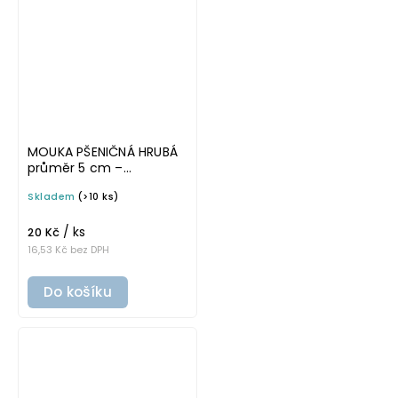
MOUKA PŠENIČNÁ HRUBÁ
průměr 5 cm –
průhledná v základním
Skladem
(>10 ks)
písmu, omyvatelná
samolepka na
/ ks
potravinové dózy
20 Kč
16,53 Kč bez DPH
Do košíku