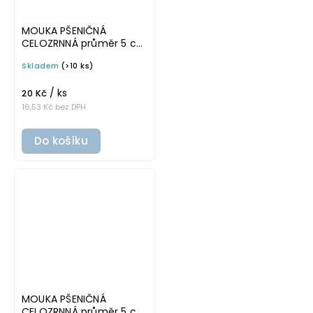
MOUKA PŠENIČNÁ
CELOZRNNÁ průměr 5 cm
– průhledná v tučném
Skladem
(>10 ks)
písmu, omyvatelná
samolepka na
/ ks
potravinové dózy
20 Kč
16,53 Kč bez DPH
Do košíku
MOUKA PŠENIČNÁ
CELOZRNNÁ průměr 5 cm