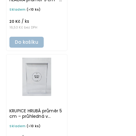
průhledná v základním
Skladem
(>10 ks)
písmu, omyvatelná
samolepka na
/ ks
potravinové dózy
20 Kč
16,53 Kč bez DPH
Do košíku
KRUPICE HRUBÁ průměr 5
cm – průhledná v
tučném písmu,
Skladem
(>10 ks)
omyvatelná samolepka
na potravinové dózy