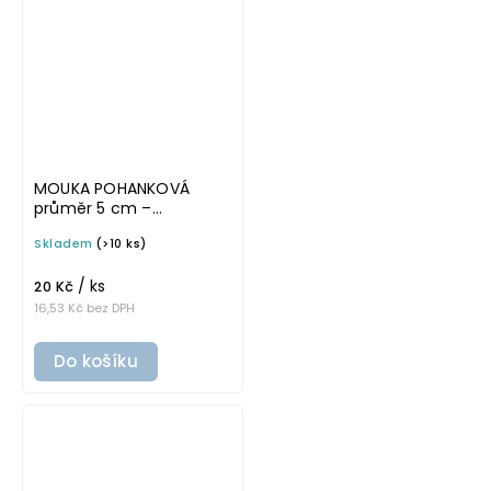
MOUKA POHANKOVÁ
průměr 5 cm –
průhledná v tučném
Skladem
(>10 ks)
písmu, omyvatelná
samolepka na
/ ks
potravinové dózy
20 Kč
16,53 Kč bez DPH
Do košíku