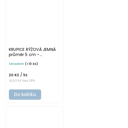
KRUPICE RÝŽOVÁ JEMNÁ
průměr 5 cm –
průhledná v základním
Skladem
(>10 ks)
písmu, omyvatelná
samolepka na
/ ks
potravinové dózy
20 Kč
16,53 Kč bez DPH
Do košíku