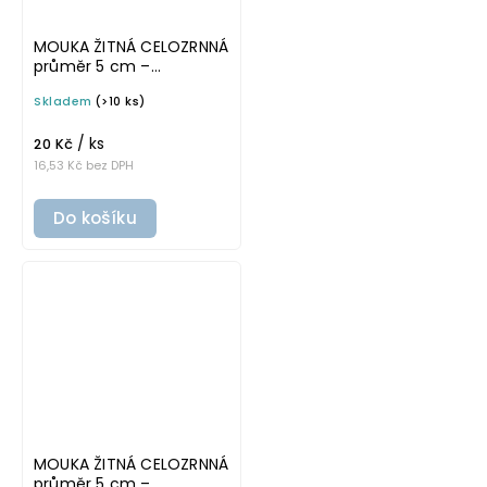
MOUKA ŽITNÁ CELOZRNNÁ
průměr 5 cm –
průhledná v tučném
Skladem
(>10 ks)
písmu, omyvatelná
samolepka na
/ ks
potravinové dózy
20 Kč
16,53 Kč bez DPH
Do košíku
MOUKA ŽITNÁ CELOZRNNÁ
průměr 5 cm –