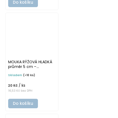
Do košíku
MOUKA RÝŽOVÁ HLADKÁ
průměr 5 cm –
průhledná v základním
Skladem
(>10 ks)
písmu, omyvatelná
samolepka na
/ ks
potravinové dózy
20 Kč
16,53 Kč bez DPH
Do košíku