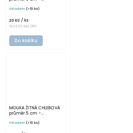
průhledná v základním
Skladem
(>10 ks)
písmu, omyvatelná
samolepka na
/ ks
potravinové dózy
20 Kč
16,53 Kč bez DPH
Do košíku
MOUKA ŽITNÁ CHLEBOVÁ
průměr 5 cm –
průhledná v tučném
Skladem
(>10 ks)
písmu, omyvatelná
samolepka na