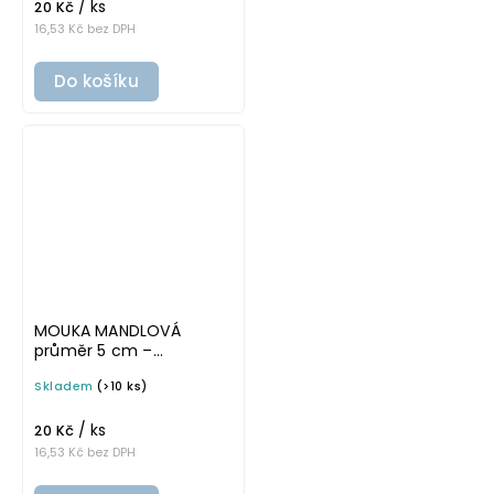
/ ks
potravinové dózy
20 Kč
16,53 Kč bez DPH
Do košíku
MOUKA MANDLOVÁ
průměr 5 cm –
průhledná v tučném
Skladem
(>10 ks)
písmu, omyvatelná
samolepka na
/ ks
potravinové dózy
20 Kč
16,53 Kč bez DPH