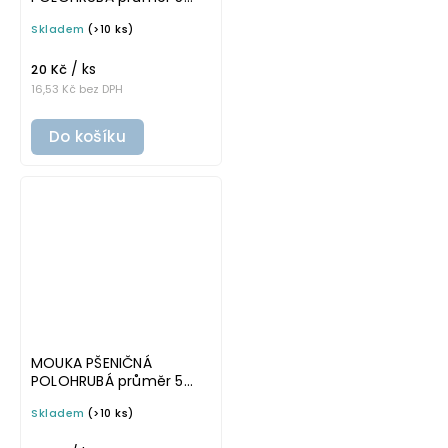
cm – průhledná v
Skladem
(>10 ks)
tučném písmu,
omyvatelná samolepka
/ ks
na potravinové dózy
20 Kč
16,53 Kč bez DPH
Do košíku
MOUKA PŠENIČNÁ
POLOHRUBÁ průměr 5
cm – průhledná v
Skladem
(>10 ks)
základním písmu,
omyvatelná samolepka