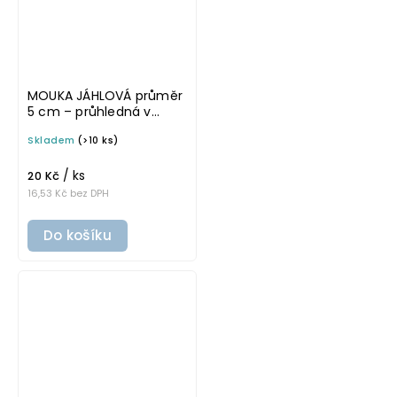
MOUKA JÁHLOVÁ průměr
5 cm – průhledná v
tučném písmu,
Skladem
(>10 ks)
omyvatelná samolepka
na potravinové dózy
/ ks
20 Kč
16,53 Kč bez DPH
Do košíku