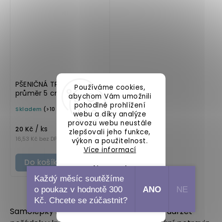
PŠENIČNÁ TRHANKA
Používáme cookies,
průměr 5 cm –
abychom Vám umožnili
průhledná v základním
pohodlné prohlížení
Skladem
(>10 ks)
písmu, omyvatelná
webu a díky analýze
samolepka na
provozu webu neustále
/ ks
potravinové dózy
20 Kč
zlepšovali jeho funkce,
16,53 Kč bez DPH
výkon a použitelnost.
Více informací
Do košíku
Nastavení
Každý měsíc soutěžíme
o poukaz v hodnotě 300
ANO
NE
Souhlasím
Kč. Chcete se zúčastnit?
Samolepky na dózy na mouku pomáhají udržet