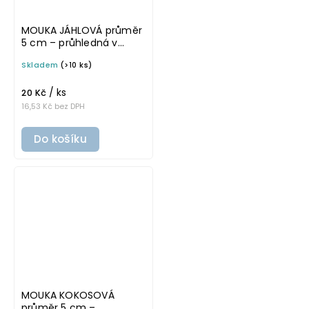
MOUKA JÁHLOVÁ průměr
5 cm – průhledná v
základním písmu,
Skladem
(>10 ks)
omyvatelná samolepka
na potravinové dózy
/ ks
20 Kč
16,53 Kč bez DPH
Do košíku
MOUKA KOKOSOVÁ
průměr 5 cm –