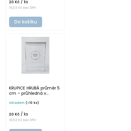
/ ks
20 Kč
16,53 Kč bez DPH
Do košíku
KRUPICE HRUBÁ průměr 5
cm – průhledná v
základním písmu,
Skladem
(>10 ks)
omyvatelná samolepka
na potravinové dózy
/ ks
20 Kč
16,53 Kč bez DPH