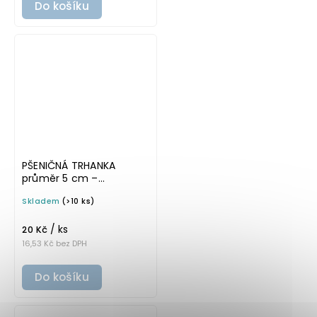
Do košíku
PŠENIČNÁ TRHANKA
průměr 5 cm –
průhledná v tučném
Skladem
(>10 ks)
písmu, omyvatelná
samolepka na
/ ks
potravinové dózy
20 Kč
16,53 Kč bez DPH
Do košíku