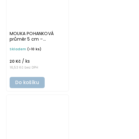
MOUKA POHANKOVÁ
průměr 5 cm –
průhledná v základním
Skladem
(>10 ks)
písmu, omyvatelná
samolepka na
/ ks
potravinové dózy
20 Kč
16,53 Kč bez DPH
Do košíku