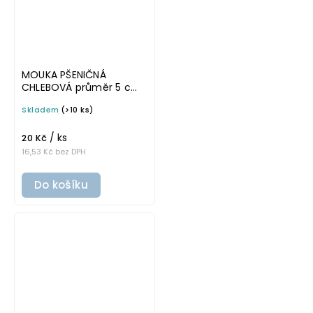
MOUKA PŠENIČNÁ
CHLEBOVÁ průměr 5 cm
– průhledná v tučném
Skladem
(>10 ks)
písmu, omyvatelná
samolepka na
/ ks
potravinové dózy
20 Kč
16,53 Kč bez DPH
Do košíku