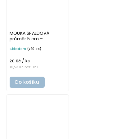
MOUKA ŠPALDOVÁ
průměr 5 cm –
průhledná v základním
Skladem
(>10 ks)
písmu, omyvatelná
samolepka na
/ ks
potravinové dózy
20 Kč
16,53 Kč bez DPH
Do košíku