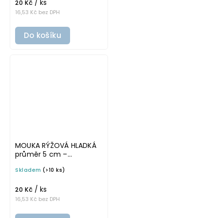
/ ks
na potravinové dózy
20 Kč
16,53 Kč bez DPH
Do košíku
MOUKA RÝŽOVÁ HLADKÁ
průměr 5 cm –
průhledná v tučném
Skladem
(>10 ks)
písmu, omyvatelná
samolepka na
/ ks
potravinové dózy
20 Kč
16,53 Kč bez DPH