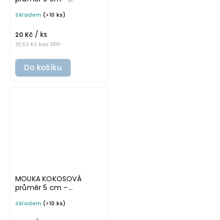
průhledná v tučném
Skladem
(>10 ks)
písmu, omyvatelná
samolepka na
/ ks
potravinové dózy
20 Kč
16,53 Kč bez DPH
Do košíku
MOUKA KOKOSOVÁ
průměr 5 cm –
průhledná v základním
Skladem
(>10 ks)
písmu, omyvatelná
samolepka na