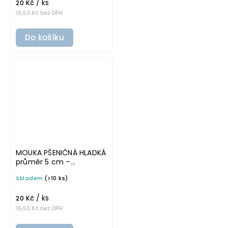
/ ks
potravinové dózy
20 Kč
16,53 Kč bez DPH
Do košíku
MOUKA PŠENIČNÁ HLADKÁ
průměr 5 cm –
průhledná v základním
Skladem
(>10 ks)
písmu, omyvatelná
samolepka na
/ ks
potravinové dózy
20 Kč
16,53 Kč bez DPH