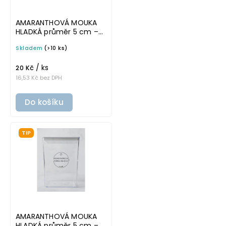
AMARANTHOVÁ MOUKA
HLADKÁ průměr 5 cm –
průhledná v tučném
Skladem
(>10 ks)
písmu, omyvatelná
samolepka na
/ ks
potravinové dózy
20 Kč
16,53 Kč bez DPH
Do košíku
TIP
AMARANTHOVÁ MOUKA
HLADKÁ průměr 5 cm –