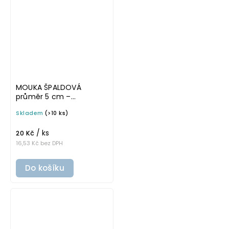
MOUKA ŠPALDOVÁ
průměr 5 cm –
průhledná v tučném
Skladem
(>10 ks)
písmu, omyvatelná
samolepka na
/ ks
potravinové dózy
20 Kč
16,53 Kč bez DPH
Do košíku