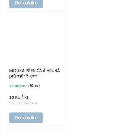
Do košíku
MOUKA PŠENIČNÁ HRUBÁ
průměr 5 cm –
průhledná v tučném
Skladem
(>10 ks)
písmu, omyvatelná
samolepka na
/ ks
potravinové dózy
20 Kč
16,53 Kč bez DPH
Do košíku