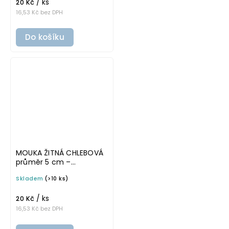
/ ks
potravinové dózy
20 Kč
16,53 Kč bez DPH
Do košíku
MOUKA ŽITNÁ CHLEBOVÁ
průměr 5 cm –
průhledná v základním
Skladem
(>10 ks)
písmu, omyvatelná
samolepka na
/ ks
potravinové dózy
20 Kč
16,53 Kč bez DPH