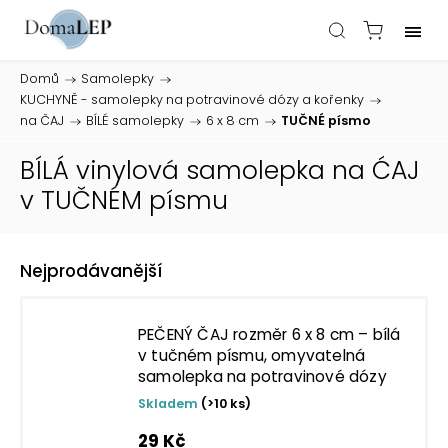
Domů
/
Samolepky
/
KUCHYNĚ - samolepky na potravinové dózy a kořenky
/
na ČAJ
/
BÍLÉ samolepky
/
6 x 8 cm
/
TUČNÉ písmo
BÍLÁ vinylová samolepka na ĆAJ
v TUČNÉM písmu
Nejprodávanější
PEČENÝ ČAJ rozměr 6 x 8 cm – bílá
v tučném písmu, omyvatelná
samolepka na potravinové dózy
Skladem
(>10 ks)
29 Kč