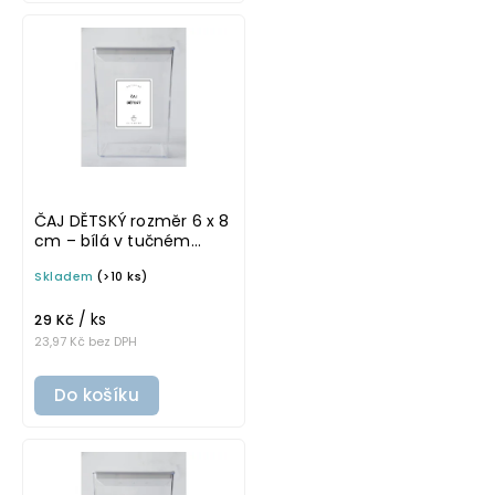
ČAJ DĚTSKÝ rozměr 6 x 8
cm – bílá v tučném
písmu, omyvatelná
Skladem
(>10 ks)
samolepka na
potravinové dózy
/ ks
29 Kč
23,97 Kč bez DPH
Do košíku