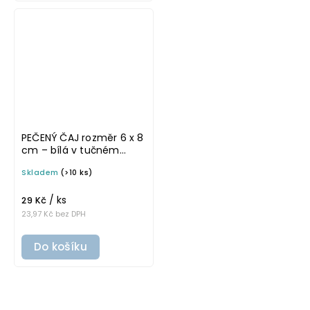
PEČENÝ ČAJ rozměr 6 x 8
cm – bílá v tučném
písmu, omyvatelná
Skladem
(>10 ks)
samolepka na
potravinové dózy
/ ks
29 Kč
23,97 Kč bez DPH
Do košíku