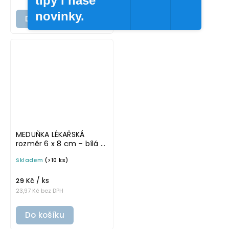
tipy i naše
novinky.
Do košíku
MEDUŇKA LÉKAŘSKÁ
rozměr 6 x 8 cm – bílá v
tučném písmu,
Skladem
(>10 ks)
omyvatelná samolepka
na potravinové dózy
/ ks
29 Kč
23,97 Kč bez DPH
Do košíku