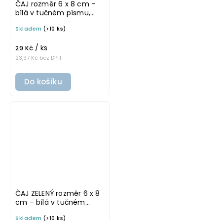
ČAJ rozměr 6 x 8 cm –
bílá v tučném písmu,
omyvatelná samolepka
Skladem
(>10 ks)
na potravinové dózy
/ ks
29 Kč
23,97 Kč bez DPH
Do košíku
ČAJ ZELENÝ rozměr 6 x 8
cm – bílá v tučném
písmu, omyvatelná
Skladem
(>10 ks)
samolepka na