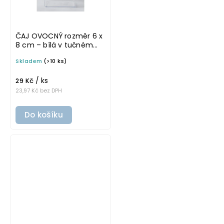
ČAJ OVOCNÝ rozměr 6 x
8 cm – bílá v tučném
písmu, omyvatelná
Skladem
(>10 ks)
samolepka na
potravinové dózy
/ ks
29 Kč
23,97 Kč bez DPH
Do košíku