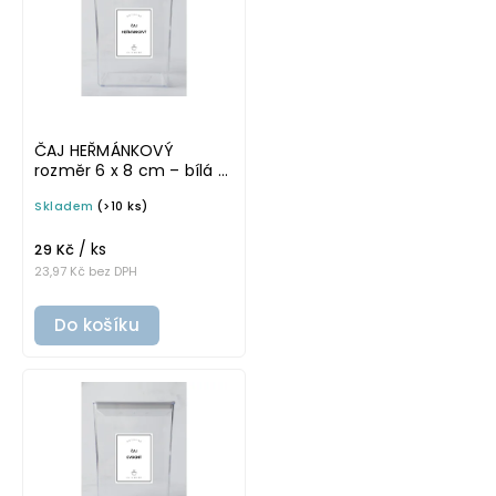
ČAJ HEŘMÁNKOVÝ
rozměr 6 x 8 cm – bílá v
tučném písmu,
Skladem
(>10 ks)
omyvatelná samolepka
na potravinové dózy
/ ks
29 Kč
23,97 Kč bez DPH
Do košíku