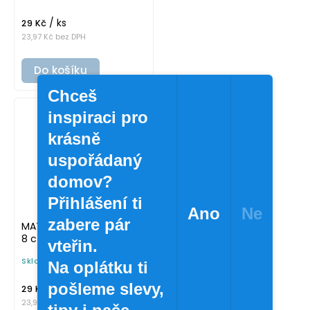
potravinové dózy
/ ks
29 Kč
23,97 Kč bez DPH
Do košíku
Chceš
inspiraci pro
krásně
uspořádaný
domov?
Přihlášení ti
Ano
Ne
zabere pár
MATCHA TEA rozměr 6 x
8 cm – bílá v tučném
vteřin.
písmu, omyvatelná
Skladem
(>10 ks)
samolepka na
Na oplátku ti
potravinové dózy
pošleme slevy,
/ ks
29 Kč
23,97 Kč bez DPH