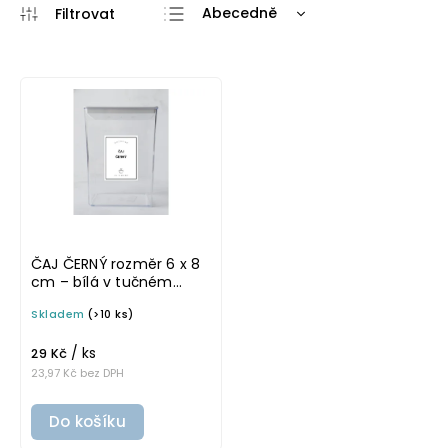
Abecedně
Nejlevnější
Nejdražší
Nejprodávanější
ČAJ ČERNÝ rozměr 6 x 8
cm – bílá v tučném
písmu, omyvatelná
Skladem
(>10 ks)
samolepka na
potravinové dózy
/ ks
29 Kč
23,97 Kč bez DPH
Do košíku