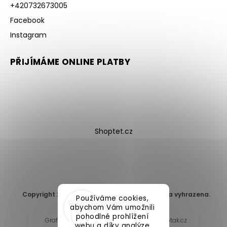
+420732673005
Facebook
Instagram
PŘIJÍMÁME ONLINE PLATBY
Shoptet.cz
Copyright 2026
DomaLEP s.r.o.
. Všechna práva vyhrazena.
Používáme cookies,
Upravit nastavení cookies
abychom Vám umožnili
pohodlné prohlížení
Grafický návrh vytvořil a nakódoval
Shoptak.cz
webu a díky analýze