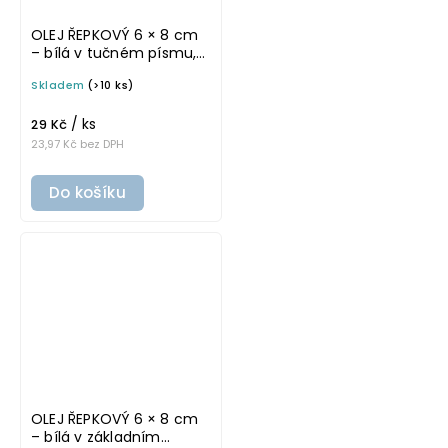
OLEJ ŘEPKOVÝ 6 × 8 cm
– bílá v tučném písmu,
omyvatelná samolepka
Skladem
(>10 ks)
na potravinové láhve
/ ks
29 Kč
23,97 Kč bez DPH
Do košíku
OLEJ ŘEPKOVÝ 6 × 8 cm
– bílá v základním