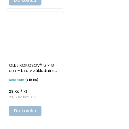
Do košíku
OLEJ KOKOSOVÝ 6 × 8
cm – bílá v základním
písmu, omyvatelná
Skladem
(>10 ks)
samolepka na
potravinové láhve
/ ks
29 Kč
23,97 Kč bez DPH
Do košíku