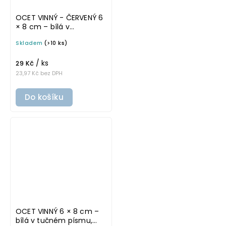
OCET VINNÝ - ČERVENÝ 6
× 8 cm – bílá v
základním písmu,
Skladem
(>10 ks)
omyvatelná samolepka
na potravinové láhve
/ ks
29 Kč
23,97 Kč bez DPH
Do košíku
OCET VINNÝ 6 × 8 cm –
bílá v tučném písmu,