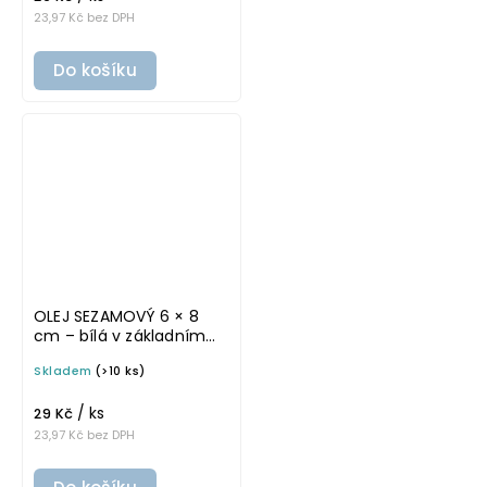
23,97 Kč bez DPH
Do košíku
OLEJ SEZAMOVÝ 6 × 8
cm – bílá v základním
písmu, omyvatelná
Skladem
(>10 ks)
samolepka na
potravinové láhve
/ ks
29 Kč
23,97 Kč bez DPH