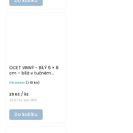
Do košíku
OCET VINNÝ - BÍLÝ 6 × 8
cm – bílá v tučném
písmu, omyvatelná
Skladem
(>10 ks)
samolepka na
potravinové láhve
/ ks
29 Kč
23,97 Kč bez DPH
Do košíku