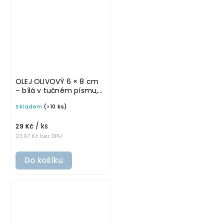
OLEJ OLIVOVÝ 6 × 8 cm
– bílá v tučném písmu,
omyvatelná samolepka
Skladem
(>10 ks)
na potravinové láhve
/ ks
29 Kč
23,97 Kč bez DPH
Do košíku