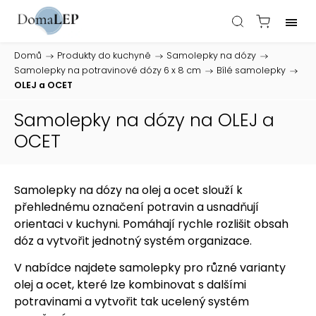
Domů
/
Produkty do kuchyně
/
Samolepky na dózy
/
Samolepky na potravinové dózy 6 x 8 cm
/
Bílé samolepky
/
OLEJ a OCET
Samolepky na dózy na OLEJ a
OCET
Samolepky na dózy na olej a ocet slouží k
přehlednému označení potravin a usnadňují
orientaci v kuchyni. Pomáhají rychle rozlišit obsah
dóz a vytvořit jednotný systém organizace.
V nabídce najdete samolepky pro různé varianty
olej a ocet, které lze kombinovat s dalšími
potravinami a vytvořit tak ucelený systém