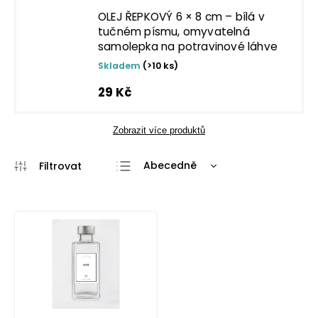
OLEJ ŘEPKOVÝ 6 × 8 cm – bílá v
tučném písmu, omyvatelná
samolepka na potravinové láhve
Skladem
(>10 ks)
29 Kč
Zobrazit více produktů
Abecedně
Nejlevnější
Nejdražší
Nejprodávanější