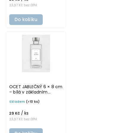
23,97 Kč bez DPH
Do košíku
OCET JABLEČNÝ 6 × 8 cm
– bílá v základním
písmu, omyvatelná
Skladem
(>10 ks)
samolepka na
potravinové láhve
/ ks
29 Kč
23,97 Kč bez DPH