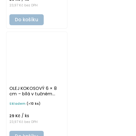
23,97 Kč bez DPH
Do košíku
OLEJ KOKOSOVÝ 6 × 8
cm – bílá v tučném
písmu, omyvatelná
Skladem
(>10 ks)
samolepka na
potravinové láhve
/ ks
29 Kč
23,97 Kč bez DPH