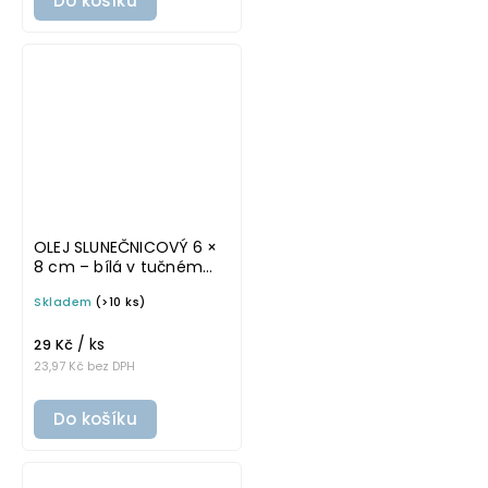
Do košíku
OLEJ SLUNEČNICOVÝ 6 ×
8 cm – bílá v tučném
písmu, omyvatelná
Skladem
(>10 ks)
samolepka na
potravinové láhve
/ ks
29 Kč
23,97 Kč bez DPH
Do košíku