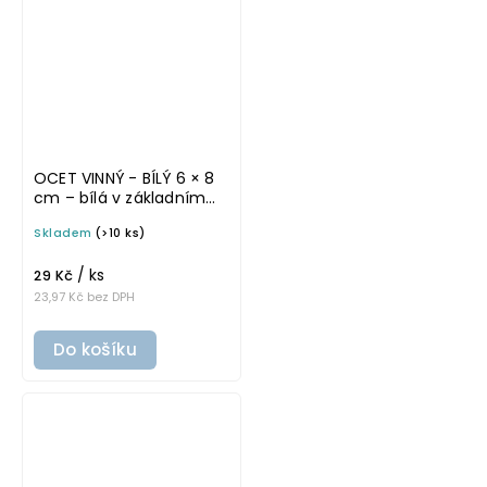
OCET VINNÝ - BÍLÝ 6 × 8
cm – bílá v základním
písmu, omyvatelná
Skladem
(>10 ks)
samolepka na
potravinové láhve
/ ks
29 Kč
23,97 Kč bez DPH
Do košíku