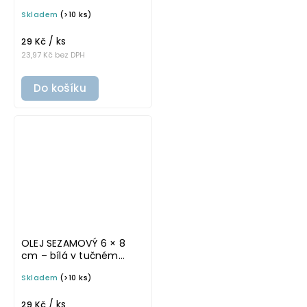
písmu, omyvatelná
Skladem
(>10 ks)
samolepka na
potravinové láhve
/ ks
29 Kč
23,97 Kč bez DPH
Do košíku
OLEJ SEZAMOVÝ 6 × 8
cm – bílá v tučném
písmu, omyvatelná
Skladem
(>10 ks)
samolepka na
potravinové láhve
/ ks
29 Kč