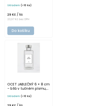
omyvatelná samolepka
Skladem
(>10 ks)
na potravinové láhve
/ ks
29 Kč
23,97 Kč bez DPH
Do košíku
OCET JABLEČNÝ 6 × 8 cm
– bílá v tučném písmu,
omyvatelná samolepka
Skladem
(>10 ks)
na potravinové láhve
/ ks
29 Kč