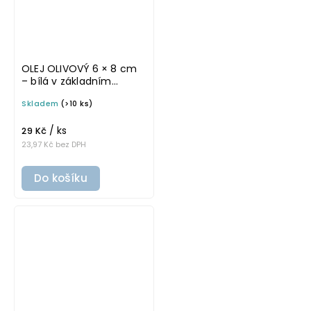
OLEJ OLIVOVÝ 6 × 8 cm
– bílá v základním
písmu, omyvatelná
Skladem
(>10 ks)
samolepka na
potravinové láhve
/ ks
29 Kč
23,97 Kč bez DPH
Do košíku