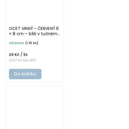
OCET VINNÝ - ČERVENÝ 6
× 8 cm – bílá v tučném
písmu, omyvatelná
Skladem
(>10 ks)
samolepka na
potravinové láhve
/ ks
29 Kč
23,97 Kč bez DPH
Do košíku