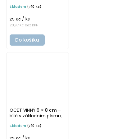
omyvatelná samolepka
Skladem
(>10 ks)
na potravinové láhve
/ ks
29 Kč
23,97 Kč bez DPH
Do košíku
OCET VINNÝ 6 × 8 cm –
bílá v základním písmu,
omyvatelná samolepka
Skladem
(>10 ks)
na potravinové láhve
/ ks
29 Kč