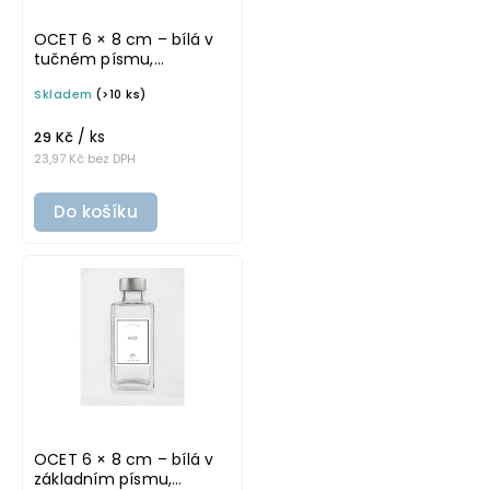
OCET 6 × 8 cm – bílá v
tučném písmu,
omyvatelná samolepka
Skladem
(>10 ks)
na potravinové láhve
/ ks
29 Kč
23,97 Kč bez DPH
Do košíku
OCET 6 × 8 cm – bílá v
základním písmu,