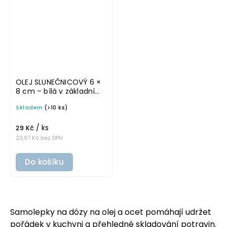
OLEJ SLUNEČNICOVÝ 6 ×
8 cm – bílá v základním
písmu, omyvatelná
Skladem
(>10 ks)
samolepka na
potravinové láhve
/ ks
29 Kč
23,97 Kč bez DPH
Do košíku
Samolepky na dózy na olej a ocet pomáhají udržet
pořádek v kuchyni a přehledné skladování potravin.