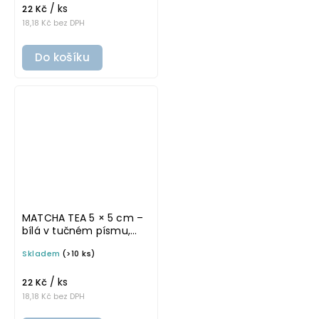
/ ks
22 Kč
18,18 Kč bez DPH
Do košíku
MATCHA TEA 5 × 5 cm –
bílá v tučném písmu,
omyvatelná samolepka
Skladem
(>10 ks)
na potravinové dózy
/ ks
22 Kč
18,18 Kč bez DPH