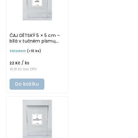
ČAJ DĚTSKÝ 5 × 5 cm –
bílá v tučném písmu,
omyvatelná samolepka
Skladem
(>10 ks)
na potravinové dózy
/ ks
22 Kč
18,18 Kč bez DPH
Do košíku