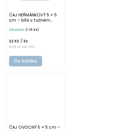
ČAJ HEŘMÁNKOVÝ 5 × 5
cm – bílá v tučném
písmu, omyvatelná
Skladem
(>10 ks)
samolepka na
potravinové dózy
/ ks
22 Kč
18,18 Kč bez DPH
Do košíku
ČAJ OVOCNÝ 5 × 5 cm –