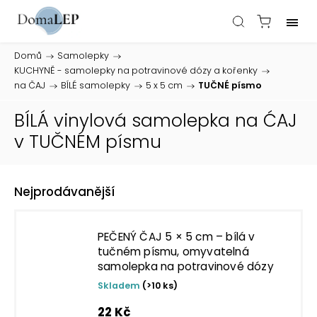
Domů
/
Samolepky
/
KUCHYNĚ - samolepky na potravinové dózy a kořenky
/
na ČAJ
/
BÍLÉ samolepky
/
5 x 5 cm
/
TUČNÉ písmo
BÍLÁ vinylová samolepka na ĆAJ
v TUČNÉM písmu
Nejprodávanější
PEČENÝ ČAJ 5 × 5 cm – bílá v
tučném písmu, omyvatelná
samolepka na potravinové dózy
Skladem
(>10 ks)
22 Kč