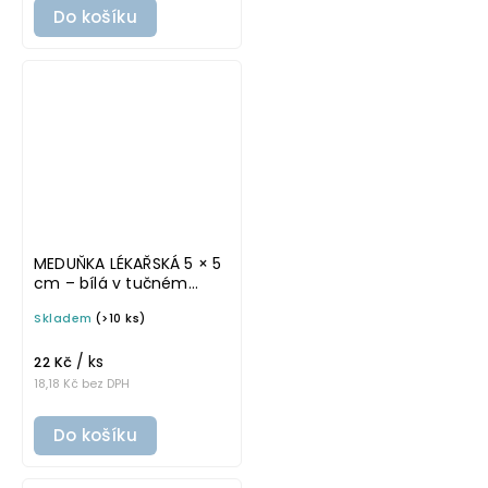
Do košíku
MEDUŇKA LÉKAŘSKÁ 5 × 5
cm – bílá v tučném
písmu, omyvatelná
Skladem
(>10 ks)
samolepka na
potravinové dózy
/ ks
22 Kč
18,18 Kč bez DPH
Do košíku