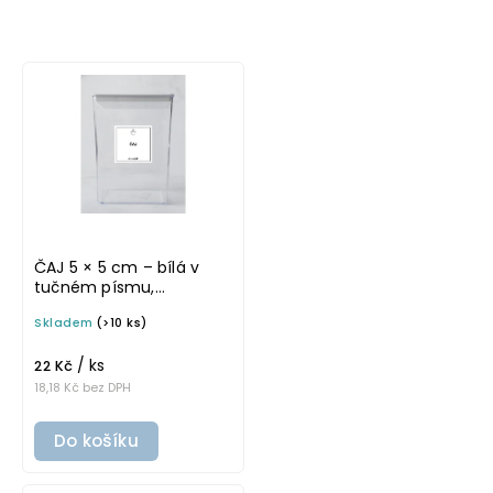
Nejlevnější
Nejdražší
Nejprodávanější
ČAJ 5 × 5 cm – bílá v
tučném písmu,
omyvatelná samolepka
Skladem
(>10 ks)
na potravinové dózy
/ ks
22 Kč
18,18 Kč bez DPH
Do košíku