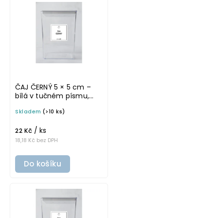
ČAJ ČERNÝ 5 × 5 cm –
bílá v tučném písmu,
omyvatelná samolepka
Skladem
(>10 ks)
na potravinové dózy
/ ks
22 Kč
18,18 Kč bez DPH
Do košíku