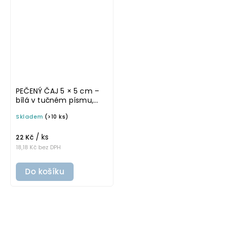
PEČENÝ ČAJ 5 × 5 cm –
bílá v tučném písmu,
omyvatelná samolepka
Skladem
(>10 ks)
na potravinové dózy
/ ks
22 Kč
18,18 Kč bez DPH
Do košíku