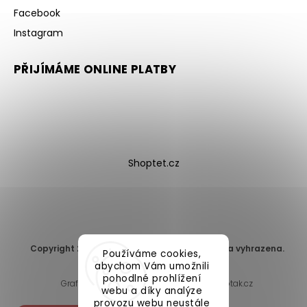
Facebook
Instagram
PŘIJÍMÁME ONLINE PLATBY
Shoptet.cz
Copyright 2026
DomaLEP s.r.o.
. Všechna práva vyhrazena.
Používáme cookies,
Upravit nastavení cookies
abychom Vám umožnili
pohodlné prohlížení
Grafický návrh vytvořil a nakódoval
Shoptak.cz
webu a díky analýze
provozu webu neustále