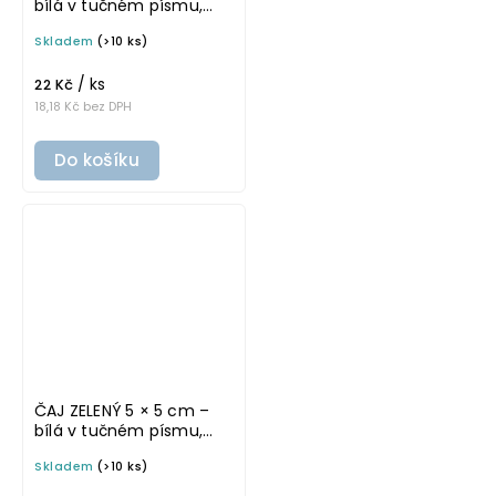
bílá v tučném písmu,
omyvatelná samolepka
Skladem
(>10 ks)
na potravinové dózy
/ ks
22 Kč
18,18 Kč bez DPH
Do košíku
ČAJ ZELENÝ 5 × 5 cm –
bílá v tučném písmu,
omyvatelná samolepka
Skladem
(>10 ks)
na potravinové dózy