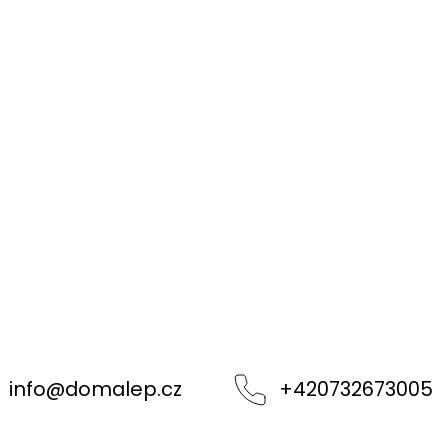
info
@
domalep.cz
+420732673005