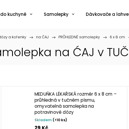
 do kuchyně
Samolepky
Dávkovače a lahve
ózy a kořenky
/
na ČAJ
/
PRŮHLEDNÉ samolepky
/
6 x 8 cm
samolepka na ĆAJ v TU
MEDUŇKA LÉKAŘSKÁ rozměr 6 x 8 cm –
průhledná v tučném písmu,
omyvatelná samolepka na
potravinové dózy
Skladem
(>10 ks)
29 Kč