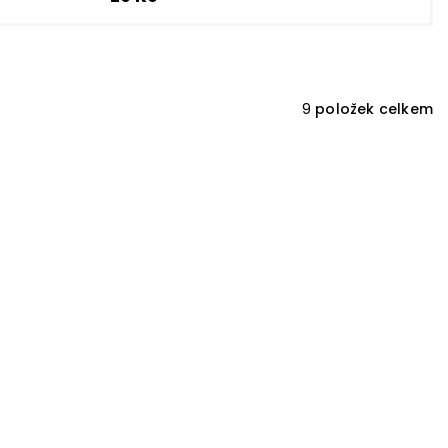
9
položek celkem
 6 x 8
ČAJ OVOCNÝ rozměr 6 x 8 cm –
m písmu,
průhledná v tučném písmu,