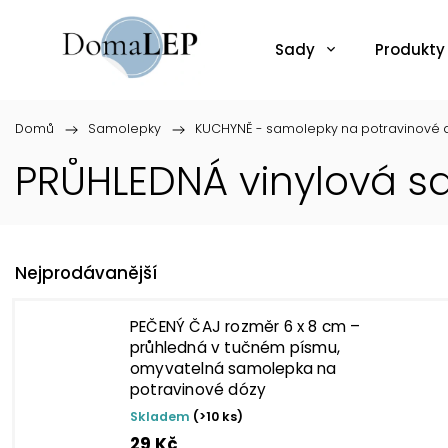
Sady
Produkty
Domů
/
Samolepky
/
KUCHYNĚ - samolepky na potravinové d
PRŮHLEDNÁ vinylová 
Nejprodávanější
PEČENÝ ČAJ rozměr 6 x 8 cm –
průhledná v tučném písmu,
omyvatelná samolepka na
potravinové dózy
Skladem
(>10 ks)
29 Kč