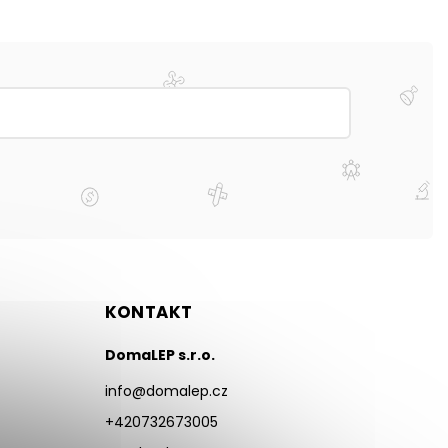
KONTAKT
DomaLEP s.r.o.
info
@
domalep.cz
+420732673005