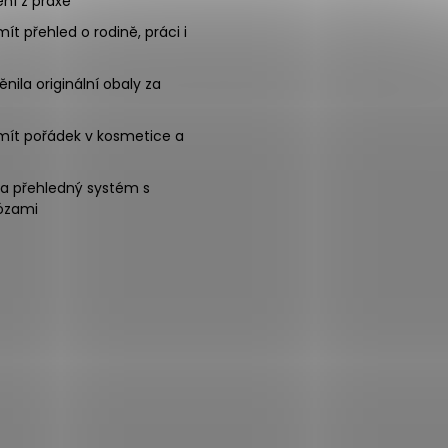
ní z praxe
mít přehled o rodině, práci i
nila originální obaly za
mít pořádek v kosmetice a
na přehledný systém s
ózami