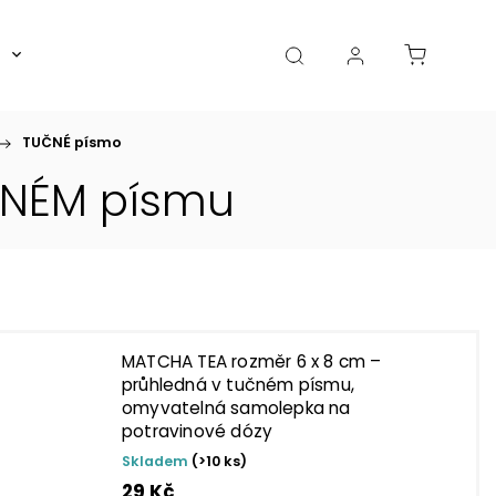
Boxy, dózy, kořenky, skleničky
Akce
Diá
/
TUČNÉ písmo
ČNÉM písmu
MATCHA TEA rozměr 6 x 8 cm –
průhledná v tučném písmu,
omyvatelná samolepka na
potravinové dózy
Skladem
(>10 ks)
29 Kč