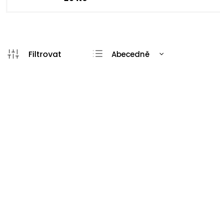
Abecedně
Nejlevnější
Nejdražší
Nejprodávanější
ČAJ ČERNÝ rozměr 6 x 8 cm –
ČAJ DĚTS
průhledná v tučném písmu,
průhledn