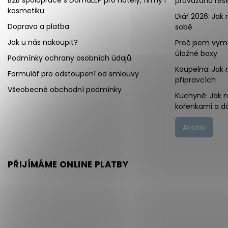
B2B spolupráce s DomaLEP pro hotely, firmy i
provázaná řeše
kosmetiku
Diář 2026: Jak 
Doprava a platba
sobě
Jak u nás nakoupit?
Proč jsem vymě
úložné boxy
Podmínky ochrany osobních údajů
Koupelna: Jak 
Formulář pro odstoupení od smlouvy
přípravcích
Všeobecné obchodní podmínky
Kuchyně: Jak 
kořenkami a d
Archiv
PŘIJÍMÁME ONLINE PLATBY