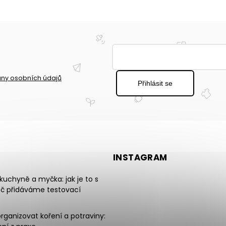
ny osobních údajů
Přihlásit se
INSTAGRAM
uchyně a myčka: jak je to s
oč přidáváme testovací
rganizovat koření a potraviny: