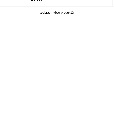
Zobrazit více produktů
KÝ rozměr 6 x 8 cm –
ČAJ HEŘMÁNKOVÝ rozměr
á v tučném písmu,
cm – průhledná v tučné