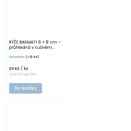
RÝŽE BASMATI 6 × 8 cm –
průhledná v tučném
písmu, omyvatelná
Skladem
(>10 ks)
samolepka na
potravinové dózy
/ ks
29 Kč
23,97 Kč bez DPH
Do košíku