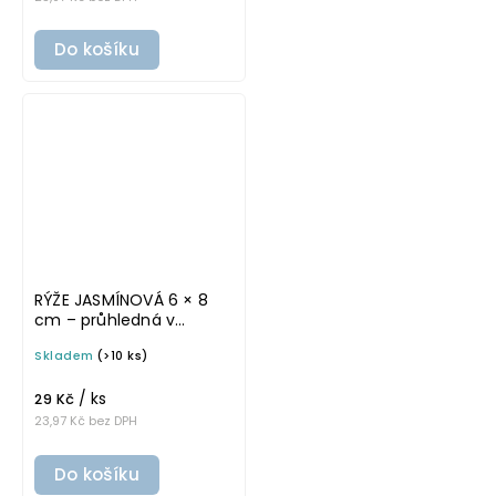
Do košíku
RÝŽE JASMÍNOVÁ 6 × 8
cm – průhledná v
základním písmu,
Skladem
(>10 ks)
omyvatelná samolepka
na potravinové dózy
/ ks
29 Kč
23,97 Kč bez DPH
Do košíku