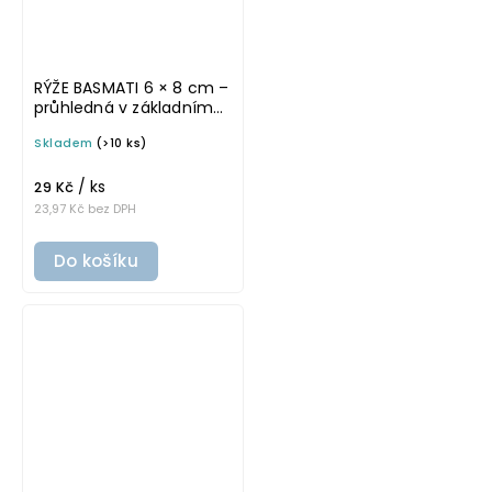
RÝŽE BASMATI 6 × 8 cm –
průhledná v základním
písmu, omyvatelná
Skladem
(>10 ks)
samolepka na
potravinové dózy
/ ks
29 Kč
23,97 Kč bez DPH
Do košíku