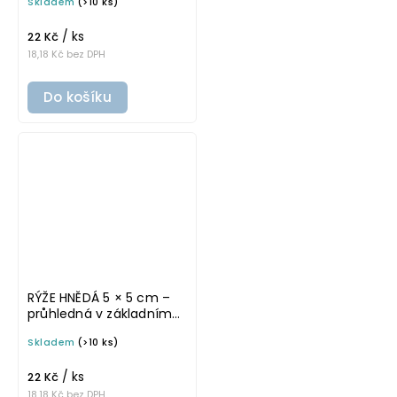
Skladem
(>10 ks)
samolepka na
potravinové dózy
/ ks
22 Kč
18,18 Kč bez DPH
Do košíku
RÝŽE HNĚDÁ 5 × 5 cm –
průhledná v základním
písmu, omyvatelná
Skladem
(>10 ks)
samolepka na
potravinové dózy
/ ks
22 Kč
18,18 Kč bez DPH