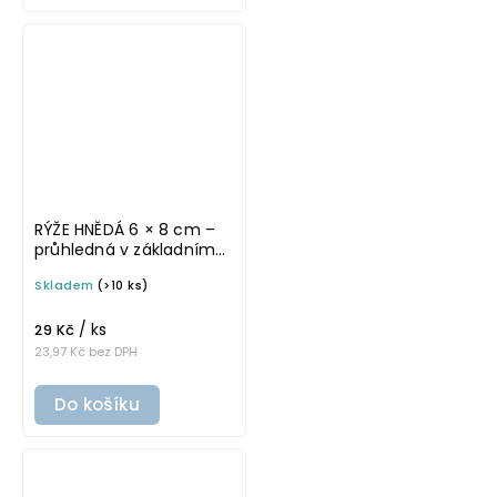
RÝŽE HNĚDÁ 6 × 8 cm –
průhledná v základním
písmu, omyvatelná
Skladem
(>10 ks)
samolepka na
potravinové dózy
/ ks
29 Kč
23,97 Kč bez DPH
Do košíku