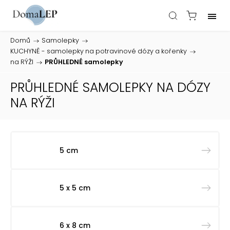
Domů
/
Samolepky
/
KUCHYNĚ - samolepky na potravinové dózy a kořenky
/
na RÝŽI
/
PRŮHLEDNÉ samolepky
PRŮHLEDNÉ SAMOLEPKY NA DÓZY
NA RÝŽI
5 cm
5 x 5 cm
6 x 8 cm