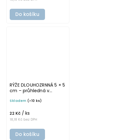
Do košíku
RÝŽE DLOUHOZRNNÁ 5 × 5
cm – průhledná v
základním písmu,
Skladem
(>10 ks)
omyvatelná samolepka
na potravinové dózy
/ ks
22 Kč
18,18 Kč bez DPH
Do košíku