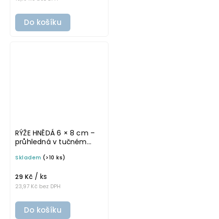
Do košíku
RÝŽE HNĚDÁ 6 × 8 cm –
průhledná v tučném
písmu, omyvatelná
Skladem
(>10 ks)
samolepka na
potravinové dózy
/ ks
29 Kč
23,97 Kč bez DPH
Do košíku