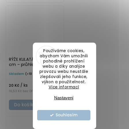
Používáme cookies,
abychom Vám umožnili
RÝŽE KULATÁ průměr 5
pohodlné prohlížení
cm – průhledná v
webu a díky analýze
základním písmu,
provozu webu neustále
Skladem
(>10 ks)
omyvatelná samolepka
zlepšovali jeho funkce,
na potravinové dózy
výkon a použitelnost.
/ ks
20 Kč
Více informací
16,53 Kč bez DPH
Nastavení
Do košíku
Souhlasím