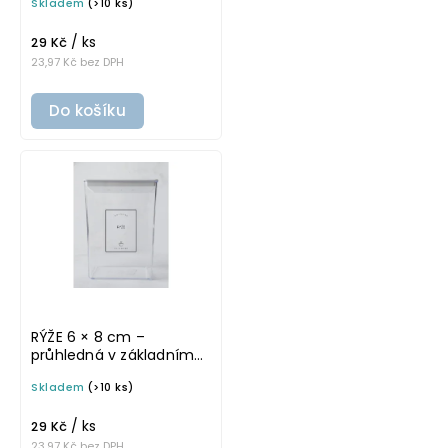
Skladem
(>10 ks)
samolepka na
potravinové dózy
/ ks
29 Kč
23,97 Kč bez DPH
Do košíku
RÝŽE 6 × 8 cm –
průhledná v základním
písmu, omyvatelná
Skladem
(>10 ks)
samolepka na
potravinové dózy
/ ks
29 Kč
23,97 Kč bez DPH