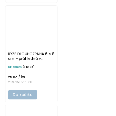
RÝŽE DLOUHOZRNNÁ 6 × 8
cm – průhledná v
tučném písmu,
Skladem
(>10 ks)
omyvatelná samolepka
na potravinové dózy
/ ks
29 Kč
23,97 Kč bez DPH
Do košíku