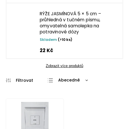
RÝŽE JASMÍNOVÁ 5 × 5 cm –
průhledná v tučném písmu,
omyvatelná samolepka na
potravinové dózy
Skladem
(>10 ks)
22 Kč
Zobrazit více produktů
Abecedně
Nejlevnější
Nejdražší
Nejprodávanější