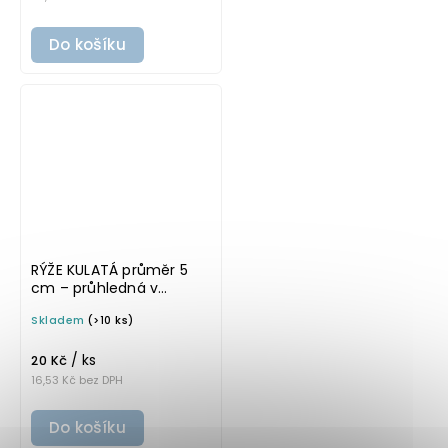
Do košíku
RÝŽE KULATÁ průměr 5
cm – průhledná v
tučném písmu,
Skladem
(>10 ks)
omyvatelná samolepka
na potravinové dózy
/ ks
20 Kč
16,53 Kč bez DPH
Do košíku