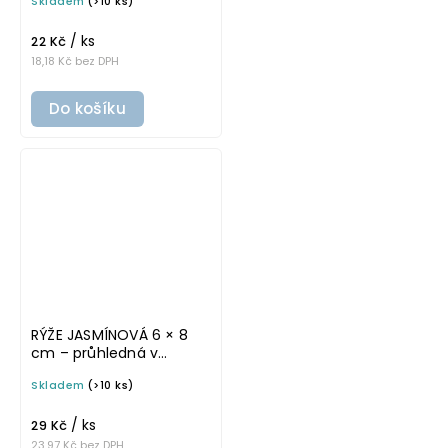
Skladem
(>10 ks)
omyvatelná samolepka
na potravinové dózy
/ ks
22 Kč
18,18 Kč bez DPH
Do košíku
RÝŽE JASMÍNOVÁ 6 × 8
cm – průhledná v
tučném písmu,
Skladem
(>10 ks)
omyvatelná samolepka
na potravinové dózy
/ ks
29 Kč
23,97 Kč bez DPH