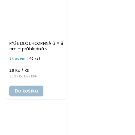
RÝŽE DLOUHOZRNNÁ 6 × 8
cm – průhledná v
základním písmu,
Skladem
(>10 ks)
omyvatelná samolepka
na potravinové dózy
/ ks
29 Kč
23,97 Kč bez DPH
Do košíku