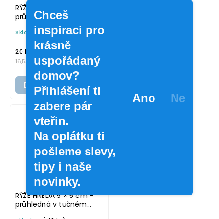
RÝŽE DLOUHOZRNNÁ
Chceš
průměr 5 cm –
průhledná v základním
inspiraci pro
Skladem
(>10 ks)
písmu, omyvatelná
samolepka na
krásně
/ ks
potravinové dózy
20 Kč
uspořádaný
16,53 Kč bez DPH
domov?
Do košíku
Přihlášení ti
Ano
Ne
zabere pár
vteřin.
Na oplátku ti
pošleme slevy,
tipy i naše
novinky.
RÝŽE HNĚDÁ 5 × 5 cm –
průhledná v tučném
písmu, omyvatelná