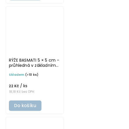
RÝŽE BASMATI 5 × 5 cm –
průhledná v základním
písmu, omyvatelná
Skladem
(>10 ks)
samolepka na
potravinové dózy
/ ks
22 Kč
18,18 Kč bez DPH
Do košíku