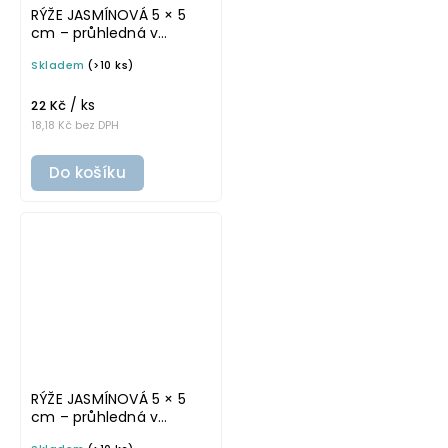
RÝŽE JASMÍNOVÁ 5 × 5
cm – průhledná v
tučném písmu,
Skladem
(>10 ks)
omyvatelná samolepka
na potravinové dózy
/ ks
22 Kč
18,18 Kč bez DPH
Do košíku
RÝŽE JASMÍNOVÁ 5 × 5
cm – průhledná v
základním písmu,