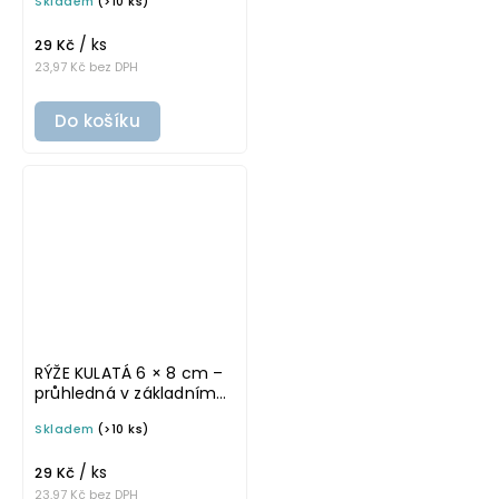
Skladem
(>10 ks)
samolepka na
potravinové dózy
/ ks
29 Kč
23,97 Kč bez DPH
Do košíku
RÝŽE KULATÁ 6 × 8 cm –
průhledná v základním
písmu, omyvatelná
Skladem
(>10 ks)
samolepka na
potravinové dózy
/ ks
29 Kč
23,97 Kč bez DPH