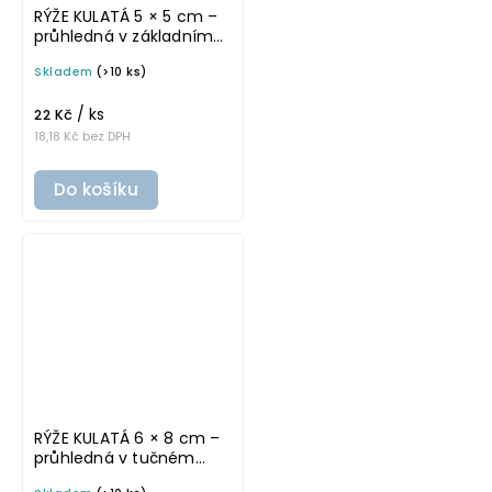
RÝŽE KULATÁ 5 × 5 cm –
průhledná v základním
písmu, omyvatelná
Skladem
(>10 ks)
samolepka na
potravinové dózy
/ ks
22 Kč
18,18 Kč bez DPH
Do košíku
RÝŽE KULATÁ 6 × 8 cm –
průhledná v tučném
písmu, omyvatelná