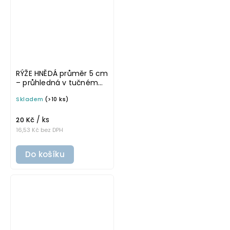
RÝŽE HNĚDÁ průměr 5 cm
– průhledná v tučném
písmu, omyvatelná
Skladem
(>10 ks)
samolepka na
potravinové dózy
/ ks
20 Kč
16,53 Kč bez DPH
Do košíku