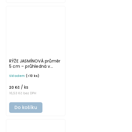
RÝŽE JASMÍNOVÁ průměr
5 cm – průhledná v
tučném písmu,
Skladem
(>10 ks)
omyvatelná samolepka
na potravinové dózy
/ ks
20 Kč
16,53 Kč bez DPH
Do košíku