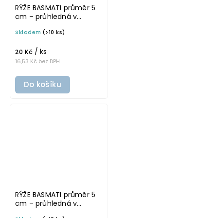
RÝŽE BASMATI průměr 5
cm – průhledná v
tučném písmu,
Skladem
(>10 ks)
omyvatelná samolepka
na potravinové dózy
/ ks
20 Kč
16,53 Kč bez DPH
Do košíku
RÝŽE BASMATI průměr 5
cm – průhledná v
základním písmu,