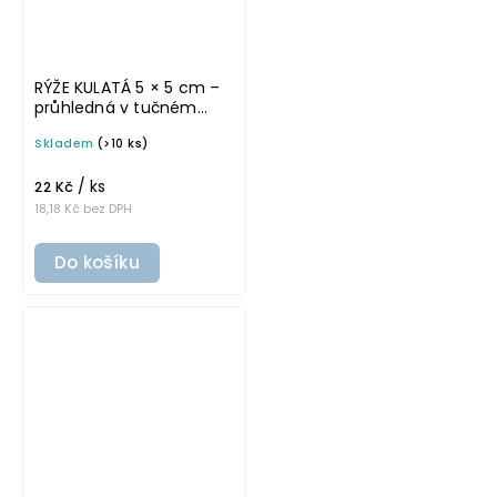
RÝŽE KULATÁ 5 × 5 cm –
průhledná v tučném
písmu, omyvatelná
Skladem
(>10 ks)
samolepka na
potravinové dózy
/ ks
22 Kč
18,18 Kč bez DPH
Do košíku