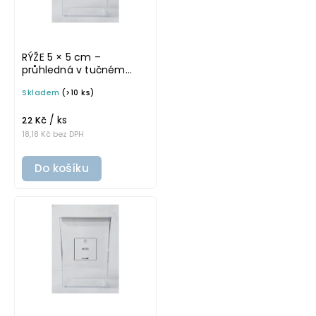
RÝŽE 5 × 5 cm –
průhledná v tučném
písmu, omyvatelná
Skladem
(>10 ks)
samolepka na
potravinové dózy
/ ks
22 Kč
18,18 Kč bez DPH
Do košíku