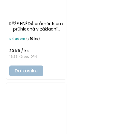
RÝŽE HNĚDÁ průměr 5 cm
– průhledná v základním
písmu, omyvatelná
Skladem
(>10 ks)
samolepka na
potravinové dózy
/ ks
20 Kč
16,53 Kč bez DPH
Do košíku