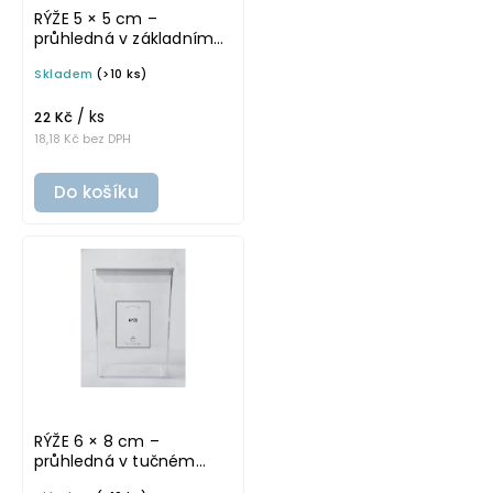
RÝŽE 5 × 5 cm –
průhledná v základním
písmu, omyvatelná
Skladem
(>10 ks)
samolepka na
potravinové dózy
/ ks
22 Kč
18,18 Kč bez DPH
Do košíku
RÝŽE 6 × 8 cm –
průhledná v tučném
písmu, omyvatelná