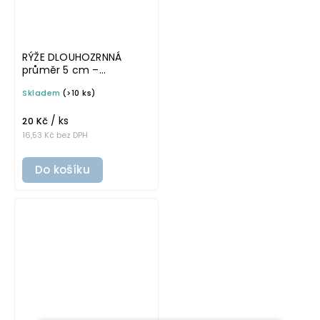
RÝŽE DLOUHOZRNNÁ
průměr 5 cm –
průhledná v tučném
Skladem
(>10 ks)
písmu, omyvatelná
samolepka na
/ ks
potravinové dózy
20 Kč
16,53 Kč bez DPH
Do košíku