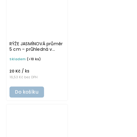
RÝŽE JASMÍNOVÁ průměr
5 cm – průhledná v
základním písmu,
Skladem
(>10 ks)
omyvatelná samolepka
na potravinové dózy
/ ks
20 Kč
16,53 Kč bez DPH
Do košíku