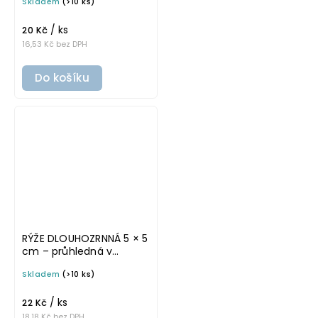
Skladem
(>10 ks)
omyvatelná samolepka
na potravinové dózy
/ ks
20 Kč
16,53 Kč bez DPH
Do košíku
RÝŽE DLOUHOZRNNÁ 5 × 5
cm – průhledná v
tučném písmu,
Skladem
(>10 ks)
omyvatelná samolepka
na potravinové dózy
/ ks
22 Kč
18,18 Kč bez DPH