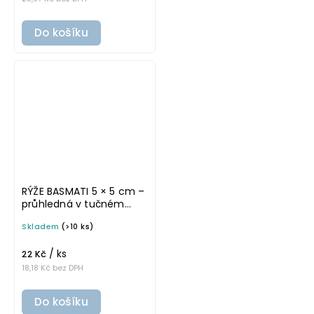
Do košíku
RÝŽE BASMATI 5 × 5 cm –
průhledná v tučném
písmu, omyvatelná
Skladem
(>10 ks)
samolepka na
potravinové dózy
/ ks
22 Kč
18,18 Kč bez DPH
Do košíku