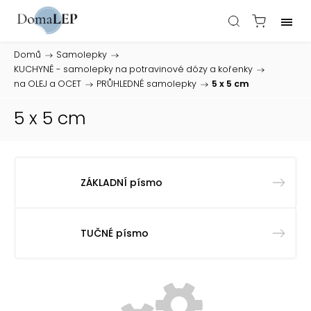
Domů
/
Samolepky
/
KUCHYNĚ - samolepky na potravinové dózy a kořenky
/
na OLEJ a OCET
/
PRŮHLEDNÉ samolepky
/
5 x 5 cm
5 x 5 cm
ZÁKLADNÍ písmo
TUČNÉ písmo