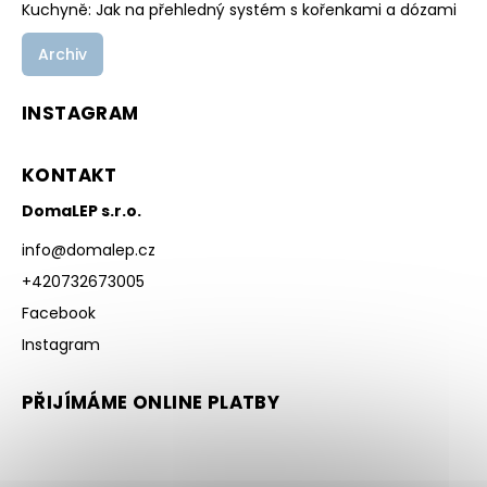
Kuchyně: Jak na přehledný systém s kořenkami a dózami
Archiv
INSTAGRAM
KONTAKT
DomaLEP s.r.o.
info
@
domalep.cz
+420732673005
Facebook
Instagram
PŘIJÍMÁME ONLINE PLATBY