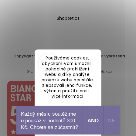
Shoptet.cz
Copyright 2026
DomaLEP s.r.o.
. Všechna práva vyhrazena.
Používáme cookies,
Upravit nastavení cookies
abychom Vám umožnili
pohodlné prohlížení
Grafický návrh vytvořil a nakódoval
Shoptak.cz
webu a díky analýze
provozu webu neustále
zlepšovali jeho funkce,
výkon a použitelnost.
Více informací
Nastavení
Každý měsíc soutěžíme
o poukaz v hodnotě 300
ANO
NE
Souhlasím
Kč. Chcete se zúčastnit?