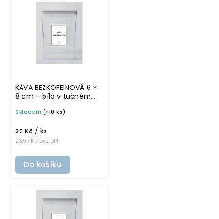
KÁVA BEZKOFEINOVÁ 6 ×
8 cm – bílá v tučném
písmu, omyvatelná
Skladem
(>10 ks)
samolepka na
potravinové dózy
/ ks
29 Kč
23,97 Kč bez DPH
Do košíku