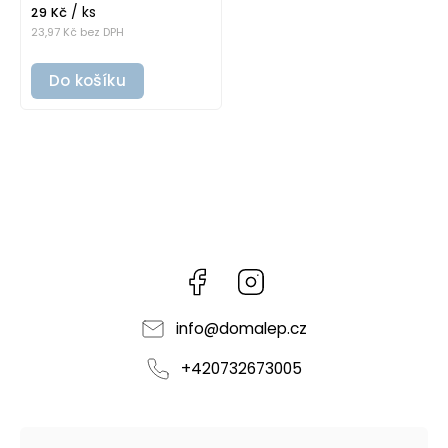
/ ks
29 Kč
23,97 Kč bez DPH
Do košíku
Facebook
Instagram
info
@
domalep.cz
+420732673005