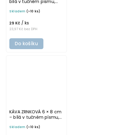
bílá v tučném písmu,
omyvatelná samolepka
Skladem
(>10 ks)
na potravinové dózy
/ ks
29 Kč
23,97 Kč bez DPH
Do košíku
KÁVA ZRNKOVÁ 6 × 8 cm
– bílá v tučném písmu,
omyvatelná samolepka
Skladem
(>10 ks)
na potravinové dózy