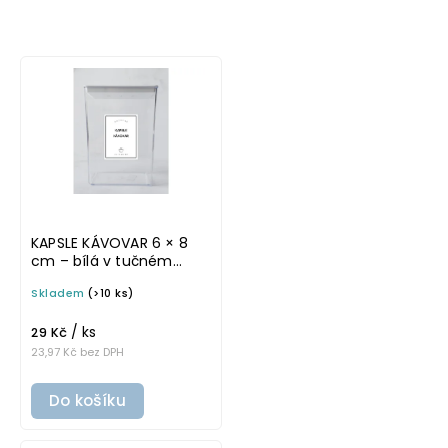
Nejlevnější
Nejdražší
Nejprodávanější
KAPSLE KÁVOVAR 6 × 8
cm – bílá v tučném
písmu, omyvatelná
Skladem
(>10 ks)
samolepka na
potravinové dózy
/ ks
29 Kč
23,97 Kč bez DPH
Do košíku