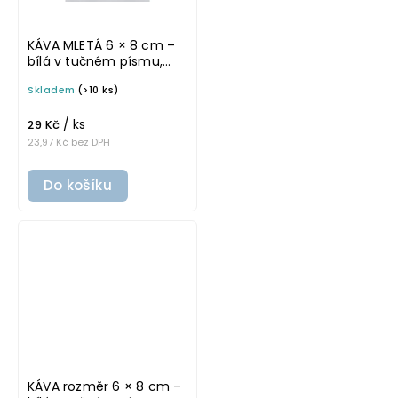
KÁVA MLETÁ 6 × 8 cm –
bílá v tučném písmu,
omyvatelná samolepka
Skladem
(>10 ks)
na potravinové dózy
/ ks
29 Kč
23,97 Kč bez DPH
Do košíku
KÁVA rozměr 6 × 8 cm –