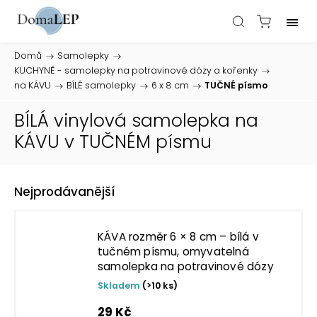
Domů
/
Samolepky
/
KUCHYNĚ - samolepky na potravinové dózy a kořenky
/
na KÁVU
/
BÍLÉ samolepky
/
6 x 8 cm
/
TUČNÉ písmo
BÍLÁ vinylová samolepka na
KÁVU v TUČNÉM písmu
Nejprodávanější
KÁVA rozměr 6 × 8 cm – bílá v
tučném písmu, omyvatelná
samolepka na potravinové dózy
Skladem
(>10 ks)
29 Kč