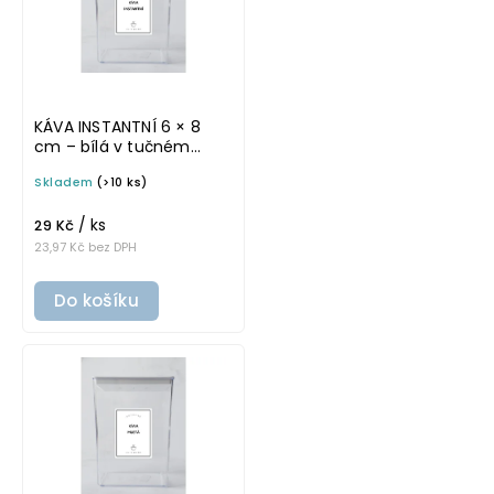
KÁVA INSTANTNÍ 6 × 8
cm – bílá v tučném
písmu, omyvatelná
Skladem
(>10 ks)
samolepka na
potravinové dózy
/ ks
29 Kč
23,97 Kč bez DPH
Do košíku