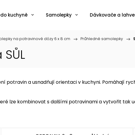
 do kuchyně
Samolepky
Dávkovače a lahve
lepky na potravinové dózy 6 x 8 cm
/
Průhledné samolepky
/
 SŮL
 potravin a usnadňují orientaci v kuchyni. Pomáhají rychl
eré lze kombinovat s dalšími potravinami a vytvořit tak