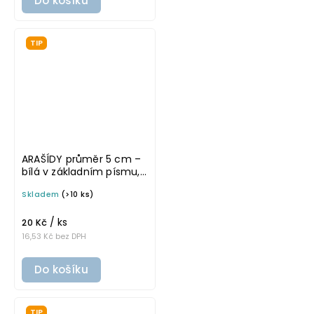
Do košíku
TIP
ARAŠÍDY průměr 5 cm –
bílá v základním písmu,
omyvatelná samolepka
Skladem
(>10 ks)
na potravinové dózy
/ ks
20 Kč
16,53 Kč bez DPH
Do košíku
TIP