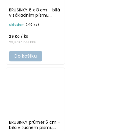
BRUSINKY 6 x 8 cm – bílá
v základním písmu,
omyvatelná samolepka
Skladem
(>10 ks)
na potravinové dózy
/ ks
29 Kč
23,97 Kč bez DPH
Do košíku
BRUSINKY průměr 5 cm –
bílá v tučném písmu,