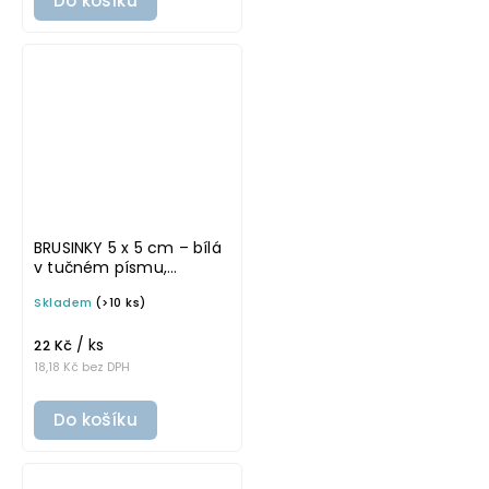
Do košíku
BRUSINKY 5 x 5 cm – bílá
v tučném písmu,
omyvatelná samolepka
Skladem
(>10 ks)
na potravinové dózy
/ ks
22 Kč
18,18 Kč bez DPH
Do košíku