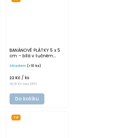
BANÁNOVÉ PLÁTKY 5 x 5
cm – bílá v tučném
písmu, omyvatelná
Skladem
(>10 ks)
samolepka na
potravinové dózy
/ ks
22 Kč
18,18 Kč bez DPH
Do košíku
TIP