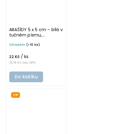
ARAŠÍDY 5 x 5 cm – bílá v
tučném písmu,
omyvatelná samolepka
Skladem
(>10 ks)
na potravinové dózy
/ ks
22 Kč
18,18 Kč bez DPH
Do košíku
TIP