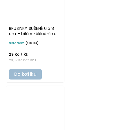
BRUSINKY SUŠENÉ 6 x 8
cm – bílá v základním
písmu, omyvatelná
Skladem
(>10 ks)
samolepka na
potravinové dózy
/ ks
29 Kč
23,97 Kč bez DPH
Do košíku