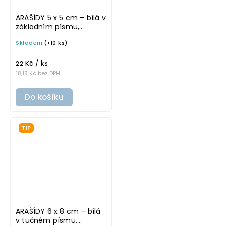
ARAŠÍDY 5 x 5 cm – bílá v
základním písmu,
omyvatelná samolepka
Skladem
(>10 ks)
na potravinové dózy
/ ks
22 Kč
18,18 Kč bez DPH
Do košíku
TIP
ARAŠÍDY 6 x 8 cm – bílá
v tučném písmu,