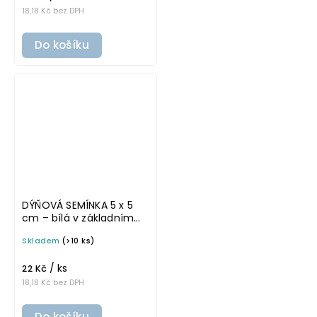
18,18 Kč bez DPH
Do košíku
DÝŇOVÁ SEMÍNKA 5 x 5
cm – bílá v základním
písmu, omyvatelná
Skladem
(>10 ks)
samolepka na
potravinové dózy
/ ks
22 Kč
18,18 Kč bez DPH
Do košíku