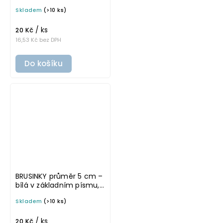
omyvatelná samolepka
Skladem
(>10 ks)
na potravinové dózy
/ ks
20 Kč
16,53 Kč bez DPH
Do košíku
BRUSINKY průměr 5 cm –
bílá v základním písmu,
omyvatelná samolepka
Skladem
(>10 ks)
na potravinové dózy
/ ks
20 Kč