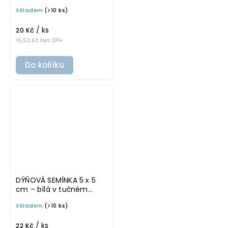
písmu, omyvatelná
Skladem
(>10 ks)
samolepka na
potravinové dózy
/ ks
20 Kč
16,53 Kč bez DPH
Do košíku
DÝŇOVÁ SEMÍNKA 5 x 5
cm – bílá v tučném
písmu, omyvatelná
Skladem
(>10 ks)
samolepka na
potravinové dózy
/ ks
22 Kč