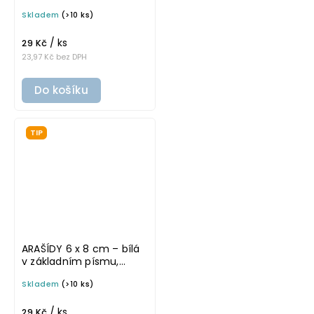
omyvatelná samolepka
Skladem
(>10 ks)
na potravinové dózy
/ ks
29 Kč
23,97 Kč bez DPH
Do košíku
TIP
ARAŠÍDY 6 x 8 cm – bílá
v základním písmu,
omyvatelná samolepka
Skladem
(>10 ks)
na potravinové dózy
/ ks
29 Kč