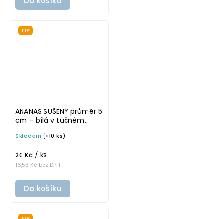
Do košíku
TIP
ANANAS SUŠENÝ průměr 5
cm – bílá v tučném
písmu, omyvatelná
Skladem
(>10 ks)
samolepka na
potravinové dózy
/ ks
20 Kč
16,53 Kč bez DPH
Do košíku
TIP