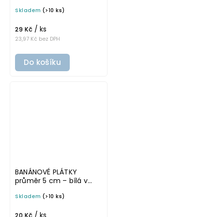
písmu, omyvatelná
Skladem
(>10 ks)
samolepka na
potravinové dózy
/ ks
29 Kč
23,97 Kč bez DPH
Do košíku
BANÁNOVÉ PLÁTKY
průměr 5 cm – bílá v
tučném písmu,
Skladem
(>10 ks)
omyvatelná samolepka
na potravinové dózy
/ ks
20 Kč