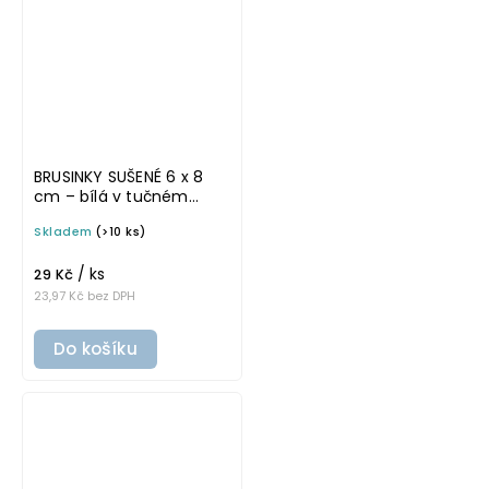
BRUSINKY SUŠENÉ 6 x 8
cm – bílá v tučném
písmu, omyvatelná
Skladem
(>10 ks)
samolepka na
potravinové dózy
/ ks
29 Kč
23,97 Kč bez DPH
Do košíku