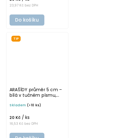
23,97 Kč bez DPH
Do košíku
TIP
ARAŠÍDY průměr 5 cm –
bílá v tučném písmu,
omyvatelná samolepka
Skladem
(>10 ks)
na potravinové dózy
/ ks
20 Kč
16,53 Kč bez DPH