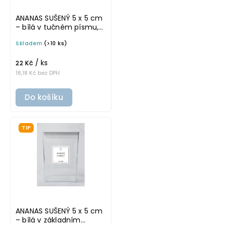
ANANAS SUŠENÝ 5 x 5 cm
– bílá v tučném písmu,
omyvatelná samolepka
Skladem
(>10 ks)
na potravinové dózy
/ ks
22 Kč
18,18 Kč bez DPH
Do košíku
TIP
ANANAS SUŠENÝ 5 x 5 cm
– bílá v základním