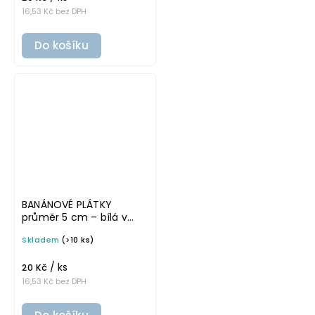
16,53 Kč bez DPH
Do košíku
BANÁNOVÉ PLÁTKY
průměr 5 cm – bílá v
základním písmu,
Skladem
(>10 ks)
omyvatelná samolepka
na potravinové dózy
/ ks
20 Kč
16,53 Kč bez DPH