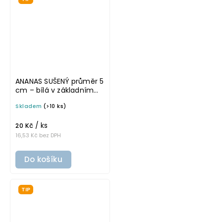
ANANAS SUŠENÝ průměr 5
cm – bílá v základním
písmu, omyvatelná
Skladem
(>10 ks)
samolepka na
potravinové dózy
/ ks
20 Kč
16,53 Kč bez DPH
Do košíku
TIP