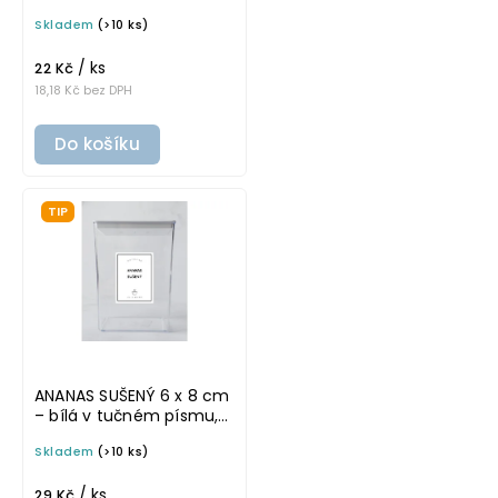
písmu, omyvatelná
Skladem
(>10 ks)
samolepka na
potravinové dózy
/ ks
22 Kč
18,18 Kč bez DPH
Do košíku
TIP
ANANAS SUŠENÝ 6 x 8 cm
– bílá v tučném písmu,
omyvatelná samolepka
Skladem
(>10 ks)
na potravinové dózy
/ ks
29 Kč