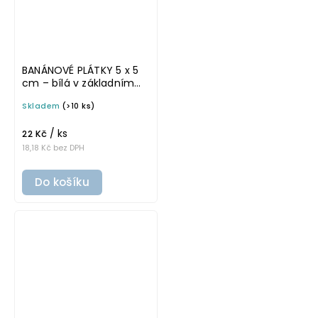
BANÁNOVÉ PLÁTKY 5 x 5
cm – bílá v základním
písmu, omyvatelná
Skladem
(>10 ks)
samolepka na
potravinové dózy
/ ks
22 Kč
18,18 Kč bez DPH
Do košíku