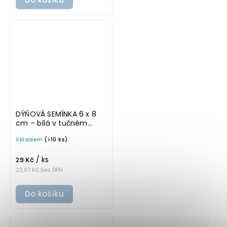
DÝŇOVÁ SEMÍNKA 6 x 8
cm – bílá v tučném
písmu, omyvatelná
Skladem
(>10 ks)
samolepka na
potravinové dózy
/ ks
29 Kč
23,97 Kč bez DPH
Do košíku