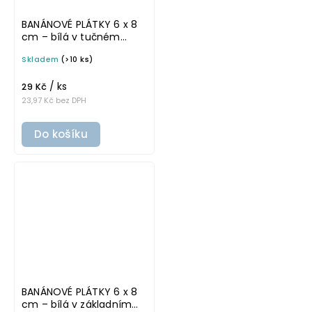
BANÁNOVÉ PLÁTKY 6 x 8
cm – bílá v tučném
písmu, omyvatelná
Skladem
(>10 ks)
samolepka na
potravinové dózy
/ ks
29 Kč
23,97 Kč bez DPH
Do košíku
BANÁNOVÉ PLÁTKY 6 x 8
cm – bílá v základním