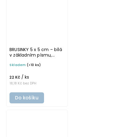
BRUSINKY 5 x 5 cm – bílá
v základním písmu,
omyvatelná samolepka
Skladem
(>10 ks)
na potravinové dózy
/ ks
22 Kč
18,18 Kč bez DPH
Do košíku