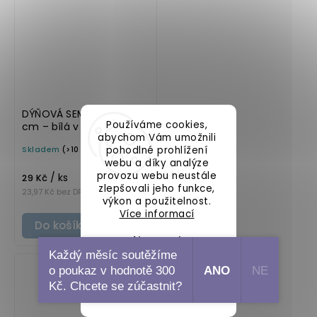
DÝŇOVÁ SEMÍNKA 6 x 8
Používáme cookies,
cm – bílá v základním
abychom Vám umožnili
písmu, omyvatelná
pohodlné prohlížení
Skladem
(>10 ks)
samolepka na
webu a díky analýze
potravinové dózy
provozu webu neustále
/ ks
29 Kč
zlepšovali jeho funkce,
23,97 Kč bez DPH
výkon a použitelnost.
Více informací
Do košíku
Nastavení
Každý měsíc soutěžíme
o poukaz v hodnotě 300
ANO
NE
Souhlasím
Kč. Chcete se zúčastnit?