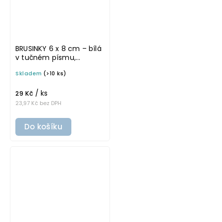
BRUSINKY 6 x 8 cm – bílá
v tučném písmu,
omyvatelná samolepka
Skladem
(>10 ks)
na potravinové dózy
/ ks
29 Kč
23,97 Kč bez DPH
Do košíku