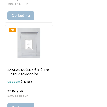
23,97 Kč bez DPH
Do košíku
TIP
ANANAS SUŠENÝ 6 x 8 cm
– bílá v základním
písmu, omyvatelná
Skladem
(>10 ks)
samolepka na
potravinové dózy
/ ks
29 Kč
23,97 Kč bez DPH