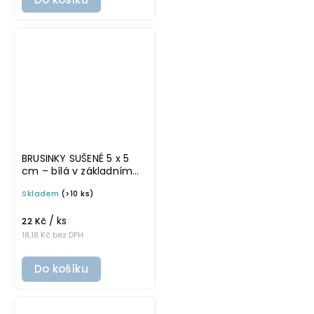
BRUSINKY SUŠENÉ 5 x 5
cm – bílá v základním
písmu, omyvatelná
Skladem
(>10 ks)
samolepka na
potravinové dózy
/ ks
22 Kč
18,18 Kč bez DPH
Do košíku