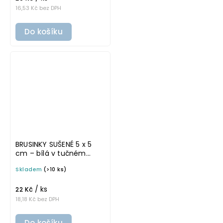
16,53 Kč bez DPH
Do košíku
BRUSINKY SUŠENÉ 5 x 5
cm – bílá v tučném
písmu, omyvatelná
Skladem
(>10 ks)
samolepka na
potravinové dózy
/ ks
22 Kč
18,18 Kč bez DPH
Do košíku