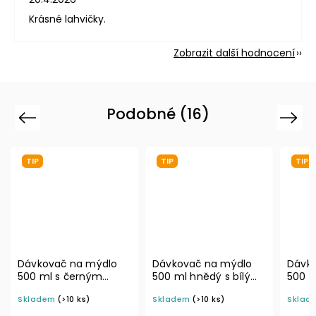
Krásné lahvičky.
Zobrazit další hodnocení
Podobné (16)
Previous
Next
TIP
TIP
TIP
Dávkovač na mýdlo
Dávkovač na mýdlo
Dávk
500 ml s černým
500 ml hnědý s bílým
500 m
sprejem BELA
rozprašovačem MINI
rozpr
Skladem
(>10 ks)
Skladem
(>10 ks)
Sklad
BELA
BELA