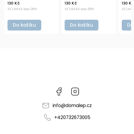
130 Kč
130 Kč
130 Kč
107,44 Kč bez DPH
107,44 Kč bez DPH
107,44 
Do košíku
Do košíku
Do
Facebook
Instagram
info
@
domalep.cz
+420732673005