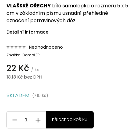
VLAŠSKÉ OŘECHY
bílá samolepka o rozměru 5 x 5
cm v základním písmu usnadní přehledné
označení potravinových dóz.
Detailní informace
Neohodnoceno
Značka:
DomaLEP
22 Kč
/ ks
18,18 Kč bez DPH
SKLADEM
(>10 ks)
PŘIDAT DO KOŠÍKU