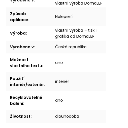
vlastní výroba DomaLEP
Způsob
Nalepení
aplikace
:
vlastní výroba – tisk i
Výroba
:
grafika od DomaLEP
Vyrobeno v
:
Česká republika
Možnost
ano
vlastního textu
:
Použití
interiér
interiér/exteriér
:
Recyklovatelné
ano
balení
:
Životnost
:
dlouhodobá