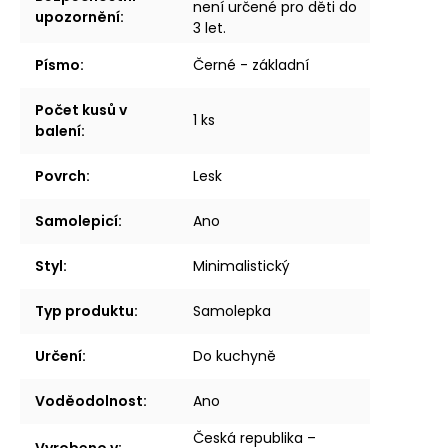
není určené pro děti do
upozornění
:
3 let.
Písmo
:
Černé - základní
Počet kusů v
1 ks
balení
:
Povrch
:
Lesk
Samolepicí
:
Ano
Styl
:
Minimalistický
Typ produktu
:
Samolepka
Určení
:
Do kuchyně
Voděodolnost
:
Ano
Česká republika –
Vyrobeno v
: