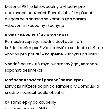
Materiál PET je lehký, odolný a vhodný pro
opakované používání. Povrch lahvičky působí
elegantně a snadno se kombinuje s dalším
vybavením koupelny i kuchyně.
Praktické využití v domácnosti
Pumpička zajišťuje snadné dávkování při
každodenním používání. Lahvička se dobře drží a je
vhodná pro použití v koupelně, kuchyni i při úklidu.
Vhodná na: tekuté mýdlo, sprchový gel, šampon,
saponát, dezinfekci.
Možnost označení pomocí samolepek
Lahvičku můžete doplnit o samolepky DomaLEP a
snadno ji označit podle obsahu.
👉
samolepky do koupelny
👉
samolepky na úklid