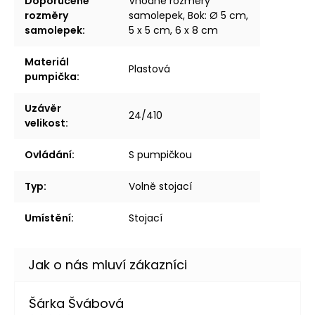
Doporučené
Vhodné rozměry
rozměry
samolepek, Bok: Ø 5 cm,
samolepek
:
5 x 5 cm, 6 x 8 cm
Materiál
Plastová
pumpička
:
Uzávěr
24/410
velikost
:
Ovládání
:
S pumpičkou
Typ
:
Volně stojací
Umístění
:
Stojací
Šárka Švábová