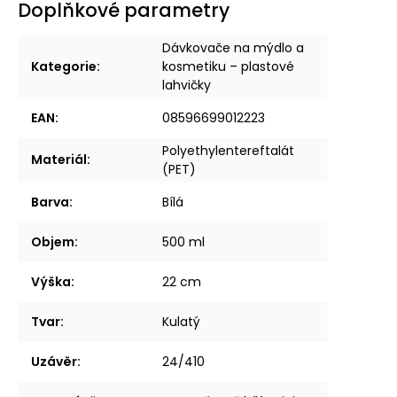
Doplňkové parametry
Dávkovače na mýdlo a
Kategorie
:
kosmetiku – plastové
lahvičky
EAN
:
08596699012223
Polyethylentereftalát
Materiál
:
(PET)
Barva
:
Bílá
Objem
:
500 ml
Výška
:
22 cm
Tvar
:
Kulatý
Uzávěr
:
24/410