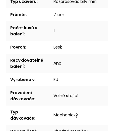
Typ uzávěru
:
Rozprašovač bílý mini
Průměr
:
7 cm
Počet kusů v
1
balení
:
Povrch
:
Lesk
Recyklovatelné
Ano
balení
:
Vyrobeno v
:
EU
Provedení
Volně stojící
dávkovače
:
Typ
Mechanický
dávkovače
: