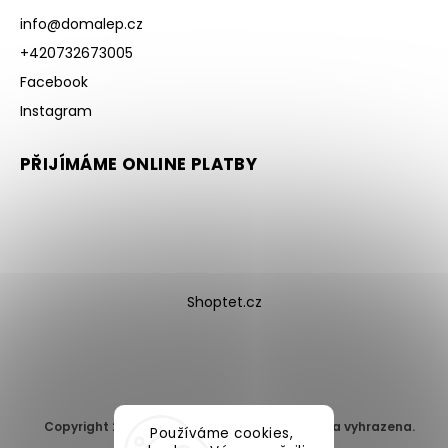
info
@
domalep.cz
+420732673005
Facebook
Instagram
PŘIJÍMÁME ONLINE PLATBY
Shoptet.cz
Copyright 2026
DomaLEP s.r.o.
. Všechna práva vyhrazena.
Používáme cookies,
Upravit nastavení cookies