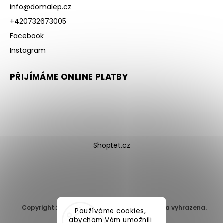
info
@
domalep.cz
+420732673005
Facebook
Instagram
PŘIJÍMÁME ONLINE PLATBY
Shoptet.cz
Copyright 2026
DomaLEP s.r.o.
. Všechna práva vyhrazena.
Používáme cookies,
Upravit nastavení cookies
abychom Vám umožnili