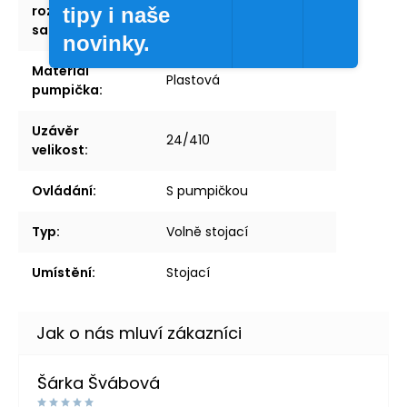
rozměry
samolepek, Bok: Ø 5 cm,
tipy i naše
samolepek
:
5 x 5 cm, 4 x 6 cm
novinky.
Materiál
Plastová
pumpička
:
Uzávěr
24/410
velikost
:
Ovládání
:
S pumpičkou
Typ
:
Volně stojací
Umístění
:
Stojací
Šárka Švábová