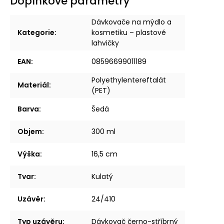
Doplňkové parametry
Dávkovače na mýdlo a
Kategorie
:
kosmetiku – plastové
lahvičky
EAN
:
08596699011189
Polyethylentereftalát
Materiál
:
(PET)
Barva
:
Šedá
Objem
:
300 ml
Výška
:
16,5 cm
Tvar
:
Kulatý
Uzávěr
:
24/410
Typ uzávěru
:
Dávkovač černo-stříbrný