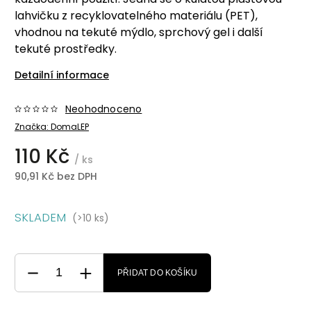
lahvičku z recyklovatelného materiálu (PET),
vhodnou na tekuté mýdlo, sprchový gel i další
tekuté prostředky.
Detailní informace
Neohodnoceno
Značka:
DomaLEP
110 Kč
/ ks
90,91 Kč bez DPH
SKLADEM
(>10 ks)
PŘIDAT DO KOŠÍKU