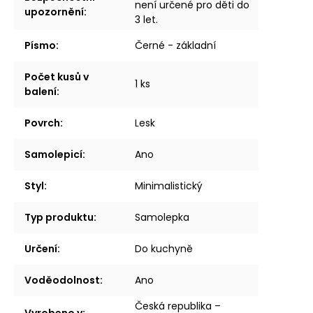
není určené pro děti do
upozornění
:
3 let.
Písmo
:
Černé - základní
Počet kusů v
1 ks
balení
:
Povrch
:
Lesk
Samolepicí
:
Ano
Styl
:
Minimalistický
Typ produktu
:
Samolepka
Určení
:
Do kuchyně
Voděodolnost
:
Ano
Česká republika –
Vyrobeno v
: