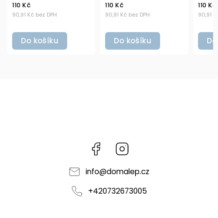
110 Kč
110 Kč
PH
90,91 Kč bez DPH
90,91 Kč bez DPH
ku
Do košíku
Do košíku
Facebook
Instagram
info
@
domalep.cz
+420732673005