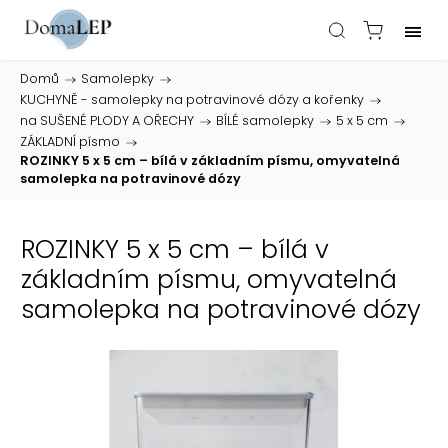
Domů
/
Samolepky
/
KUCHYNĚ - samolepky na potravinové dózy a kořenky
/
na SUŠENÉ PLODY A OŘECHY
/
BÍLÉ samolepky
/
5 x 5 cm
/
ZÁKLADNÍ písmo
/
ROZINKY 5 x 5 cm – bílá v základním písmu, omyvatelná
samolepka na potravinové dózy
ROZINKY 5 x 5 cm – bílá v
základním písmu, omyvatelná
samolepka na potravinové dózy