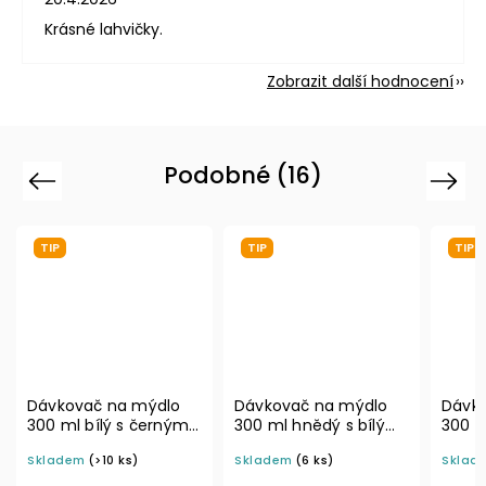
Krásné lahvičky.
Zobrazit další hodnocení
Podobné (16)
Previous
Next
TIP
TIP
a mýdlo
Dávkovač na mýdlo
Dávkovač na mýdlo
 s černým
300 ml hnědý s bílým
300 ml šedý s bílo-
LA
rozprašovačem MINI
stříbrným DISC TOP
 ks)
Skladem
(6 ks)
Skladem
(>10 ks)
BELA
BELA