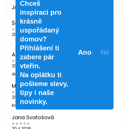
Chceš
inspiraci pro
krásně
Šárka Švábová
uspořádaný
21.7.2026
domov?
.
Přihlášení ti
Ano
Ne
Andrea Žáčková
zabere pár
vteřin.
21.5.2026
Na oplátku ti
doporučuji
pošleme slevy,
MARTINA LONDINOVÁ
tipy i naše
21.5.2026
novinky.
Krásné zboží
Jana Svatošová
20.4.2026