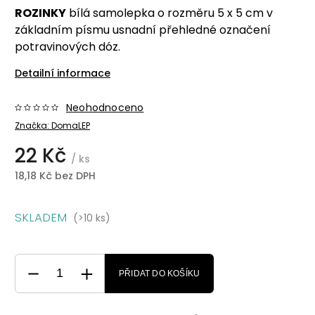
ROZINKY
bílá samolepka o rozměru 5 x 5 cm v
základním písmu usnadní přehledné označení
potravinových dóz.
Detailní informace
Neohodnoceno
Značka:
DomaLEP
22 Kč
/ ks
18,18 Kč bez DPH
SKLADEM
(>10 ks)
PŘIDAT DO KOŠÍKU