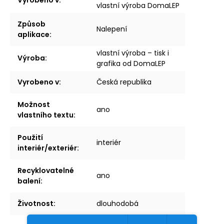
vlastní výroba DomaLEP
Způsob
Nalepení
aplikace
:
vlastní výroba – tisk i
Výroba
:
grafika od DomaLEP
Vyrobeno v
:
Česká republika
Možnost
ano
vlastního textu
:
Použití
interiér
interiér/exteriér
:
Recyklovatelné
ano
balení
:
Životnost
:
dlouhodobá