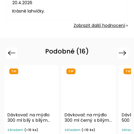
20.4.2026
Krásné lahvičky.
Zobrazit další hodnocení
Podobné (16)
Previous
Next
TIP
TIP
o
Dávkovač na mýdlo
Dávkovač na mýdlo
D
300 ml černý s bílým
500 ml bílý s bílým
3
NI
rozprašovačem MINI
rozprašovačem MINI
r
Skladem
(>10 ks)
Skladem
(>10 ks)
S
BELA
BELA
B