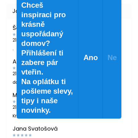
Chceš
inspiraci pro
krásně
Šárka Švábová
uspořádaný
21.7.2026
domov?
.
Přihlášení ti
Ano
Ne
Andrea Žáčková
zabere pár
vteřin.
21.5.2026
Na oplátku ti
doporučuji
pošleme slevy,
MARTINA LONDINOVÁ
tipy i naše
21.5.2026
novinky.
Krásné zboží
Jana Svatošová