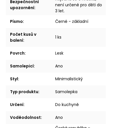
Bezpečnostní
není určené pro děti do
upozornění
:
3 let.
Písmo
:
Černé - základní
Počet kusů v
1 ks
balení
:
Povrch
:
Lesk
Samolepicí
:
Ano
Styl
:
Minimalistický
Typ produktu
:
Samolepka
Určení
:
Do kuchyně
Voděodolnost
:
Ano
Česká republika –