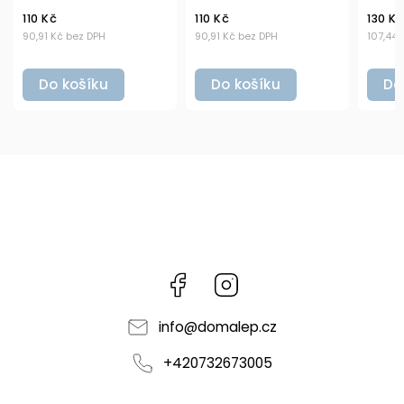
110 Kč
130 Kč
1
90,91 Kč bez DPH
107,44 Kč bez DPH
9
Do košíku
Do košíku
Facebook
Instagram
info
@
domalep.cz
+420732673005