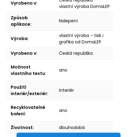
Vyrobeno v
:
vlastní výroba DomaLEP
Způsob
Nalepení
aplikace
:
vlastní výroba – tisk i
Výroba
:
grafika od DomaLEP
Vyrobeno v
:
Česká republika
Možnost
ano
vlastního textu
:
Použití
interiér
interiér/exteriér
:
Recyklovatelné
ano
balení
:
Životnost
:
dlouhodobá