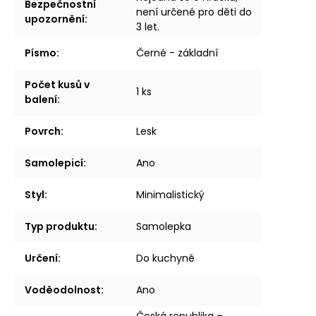
Bezpečnostní
není určené pro děti do
upozornění
:
3 let.
Písmo
:
Černé - základní
Počet kusů v
1 ks
balení
:
Povrch
:
Lesk
Samolepicí
:
Ano
Styl
:
Minimalistický
Typ produktu
:
Samolepka
Určení
:
Do kuchyně
Voděodolnost
:
Ano
Česká republika –