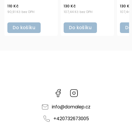
130 Kč
130 Kč
110 
107,44 Kč bez DPH
107,44 Kč bez DPH
90,91
Do košíku
Do košíku
D
Facebook
Instagram
info
@
domalep.cz
+420732673005