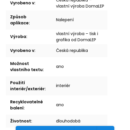
Vyrobeno v
:
vlastní výroba DomaLEP
Způsob
Nalepení
aplikace
:
vlastní výroba – tisk i
Výroba
:
grafika od DomaLEP
Vyrobeno v
:
Česká republika
Možnost
ano
vlastního textu
:
Použití
interiér
interiér/exteriér
:
Recyklovatelné
ano
balení
:
Životnost
:
dlouhodobá