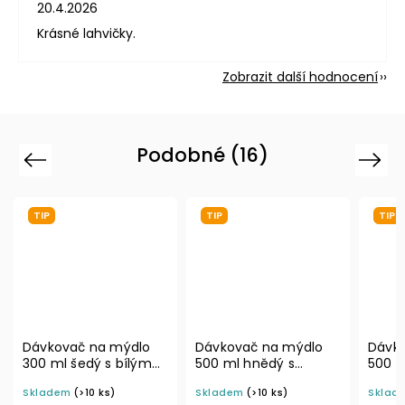
20.4.2026
Krásné lahvičky.
Zobrazit další hodnocení
Podobné (16)
Previous
Next
TIP
TIP
TI
Dávkovač na mýdlo
Dávkovač na mýdlo
Dáv
500 ml hnědý s
500 ml s černým
300
černým sprejem BELA
sprejem BELA
zla
Skladem
(>10 ks)
Skladem
(>10 ks)
Skl