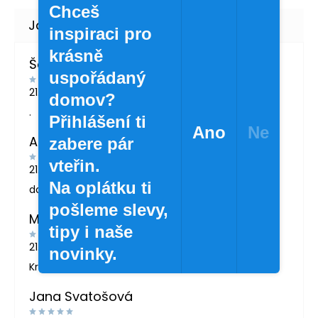
Chceš
inspiraci pro
krásně
Šárka Švábová
uspořádaný
21.7.2026
domov?
.
Přihlášení ti
Ano
Ne
Andrea Žáčková
zabere pár
vteřin.
21.5.2026
Na oplátku ti
doporučuji
pošleme slevy,
MARTINA LONDINOVÁ
tipy i naše
21.5.2026
novinky.
Krásné zboží
Jana Svatošová