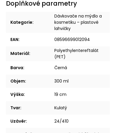
Doplňkové parametry
Dávkovače na mýdlo a
Kategorie
:
kosmetiku – plastové
lahvičky
EAN
:
08596699012094
Polyethylentereftalát
Materiál
:
(PET)
Barva
:
Černá
Objem
:
300 ml
Výška
:
19 cm
Tvar
:
Kulatý
Uzávěr
:
24/410