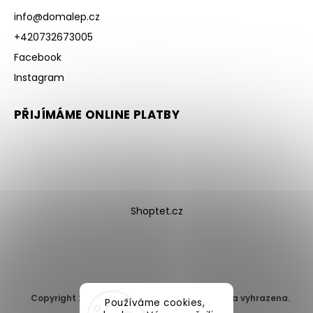
info
@
domalep.cz
+420732673005
Facebook
Instagram
PŘIJÍMÁME ONLINE PLATBY
Shoptet.cz
Copyright 2026
DomaLEP s.r.o.
. Všechna práva vyhrazena.
Používáme cookies,
Upravit nastavení cookies