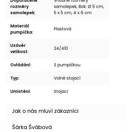
Doporučené
Vhodné rozměry
rozměry
samolepek, Bok: Ø 5 cm,
samolepek
:
5 x 5 cm, 4 x 6 cm
Materiál
Plastová
pumpička
:
Uzávěr
24/410
velikost
:
Ovládání
:
S pumpičkou
Typ
:
Volně stojací
Umístění
:
Stojací
Šárka Švábová