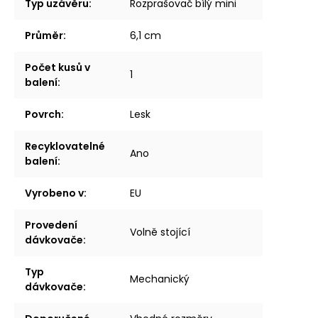
Typ uzávěru
:
Rozprašovač bílý mini
Průměr
:
6,1 cm
Počet kusů v
1
balení
:
Povrch
:
Lesk
Recyklovatelné
Ano
balení
:
Vyrobeno v
:
EU
Provedení
Volně stojící
dávkovače
:
Typ
Mechanický
dávkovače
: