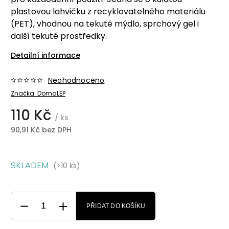
plastovou lahvičku z recyklovatelného materiálu
(PET), vhodnou na tekuté mýdlo, sprchový gel i
další tekuté prostředky.
Detailní informace
Neohodnoceno
Značka:
DomaLEP
110 Kč
/ ks
90,91 Kč bez DPH
SKLADEM
(>10 ks)
PŘIDAT DO KOŠÍKU