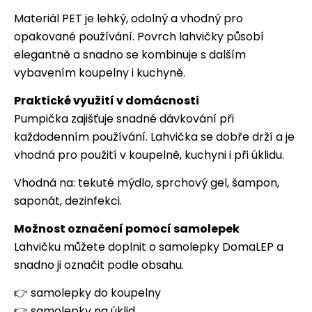
Materiál PET je lehký, odolný a vhodný pro
opakované používání. Povrch lahvičky působí
elegantně a snadno se kombinuje s dalším
vybavením koupelny i kuchyně.
Praktické využití v domácnosti
Pumpička zajišťuje snadné dávkování při
každodenním používání. Lahvička se dobře drží a je
vhodná pro použití v koupelně, kuchyni i při úklidu.
Vhodná na: tekuté mýdlo, sprchový gel, šampon,
saponát, dezinfekci.
Možnost označení pomocí samolepek
Lahvičku můžete doplnit o samolepky DomaLEP a
snadno ji označit podle obsahu.
👉
samolepky do koupelny
👉
samolepky na úklid