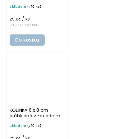
písmu, omyvatelná
Skladem
(>10 ks)
samolepka na
potravinové dózy
/ ks
29 Kč
23,97 Kč bez DPH
Do košíku
KOLÍNKA 6 x 8 cm –
průhledná v základním
písmu, omyvatelná
Skladem
(>10 ks)
samolepka na
potravinové dózy
/ ks
29 Kč