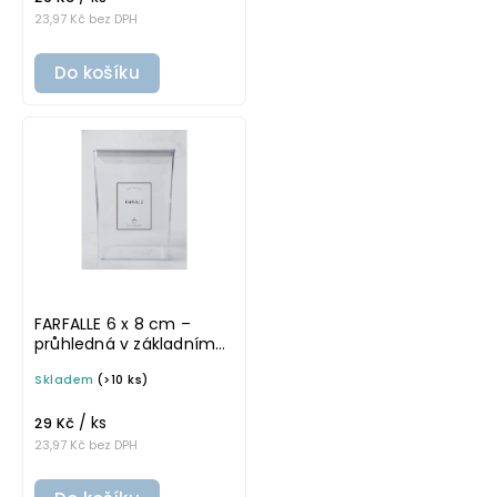
23,97 Kč bez DPH
Do košíku
FARFALLE 6 x 8 cm –
průhledná v základním
písmu, omyvatelná
Skladem
(>10 ks)
samolepka na
potravinové dózy
/ ks
29 Kč
23,97 Kč bez DPH