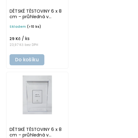
DĚTSKÉ TĚSTOVINY 6 x 8
cm – průhledná v
tučném písmu,
Skladem
(>10 ks)
omyvatelná samolepka
na potravinové dózy
/ ks
29 Kč
23,97 Kč bez DPH
Do košíku
DĚTSKÉ TĚSTOVINY 6 x 8
cm – průhledná v