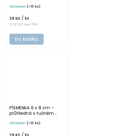
písmu, omyvatelná
Skladem
(>10 ks)
samolepka na
potravinové dózy
/ ks
29 Kč
23,97 Kč bez DPH
Do košíku
PÍSMENKA 6 x 8 cm –
průhledná v tučném
písmu, omyvatelná
Skladem
(>10 ks)
samolepka na
potravinové dózy
/ ks
29 Kč