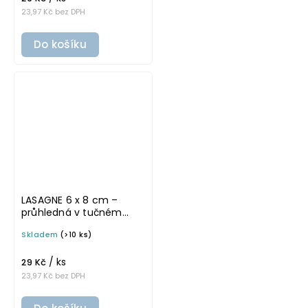
23,97 Kč bez DPH
Do košíku
LASAGNE 6 x 8 cm –
průhledná v tučném
písmu, omyvatelná
Skladem
(>10 ks)
samolepka na
potravinové dózy
/ ks
29 Kč
23,97 Kč bez DPH