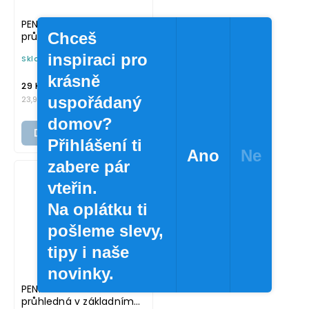
PENNE 6 x 8 cm –
Chceš
průhledná v tučném
písmu, omyvatelná
inspiraci pro
Skladem
(>10 ks)
samolepka na
potravinové dózy
krásně
/ ks
29 Kč
uspořádaný
23,97 Kč bez DPH
domov?
Do košíku
Přihlášení ti
Ano
Ne
zabere pár
vteřin.
Na oplátku ti
pošleme slevy,
tipy i naše
novinky.
PENNE 6 x 8 cm –
průhledná v základním