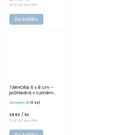
23,97 Kč bez DPH
Do košíku
TARHOŇA 6 x 8 cm –
průhledná v tučném
písmu, omyvatelná
Skladem
(>10 ks)
samolepka na
potravinové dózy
/ ks
29 Kč
23,97 Kč bez DPH
Do košíku