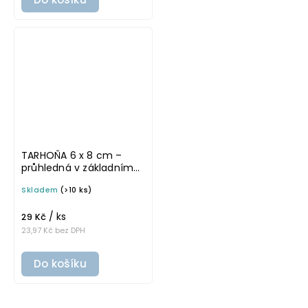
TARHOŇA 6 x 8 cm –
průhledná v základním
písmu, omyvatelná
Skladem
(>10 ks)
samolepka na
potravinové dózy
/ ks
29 Kč
23,97 Kč bez DPH
Do košíku