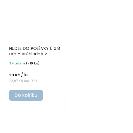
NUDLE DO POLÉVKY 6 x 8
cm – průhledná v
tučném písmu,
Skladem
(>10 ks)
omyvatelná samolepka
na potravinové dózy
/ ks
29 Kč
23,97 Kč bez DPH
Do košíku