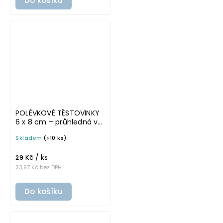
Do košíku
POLÉVKOVÉ TĚSTOVINKY
6 x 8 cm – průhledná v
tučném písmu,
Skladem
(>10 ks)
omyvatelná samolepka
na potravinové dózy
/ ks
29 Kč
23,97 Kč bez DPH
Do košíku