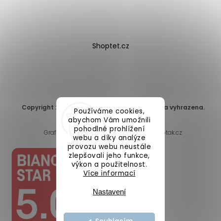
Shoptet.cz
Copyright 2026
DomaLEP s.r.o.
. Všechna práva vyhrazena.
Používáme cookies,
Upravit nastavení cookies
abychom Vám umožnili
pohodlné prohlížení
Grafický návrh vytvořil a nakódoval
Shoptak.cz
webu a díky analýze
provozu webu neustále
zlepšovali jeho funkce,
výkon a použitelnost.
Více informací
Nastavení