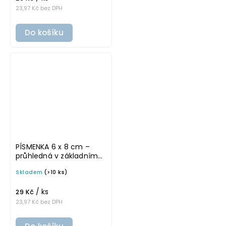
23,97 Kč bez DPH
Do košíku
PÍSMENKA 6 x 8 cm –
průhledná v základním
písmu, omyvatelná
Skladem
(>10 ks)
samolepka na
potravinové dózy
/ ks
29 Kč
23,97 Kč bez DPH