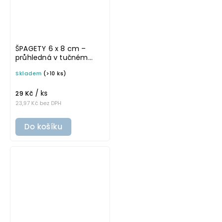
ŠPAGETY 6 x 8 cm –
průhledná v tučném
písmu, omyvatelná
Skladem
(>10 ks)
samolepka na
potravinové dózy
/ ks
29 Kč
23,97 Kč bez DPH
Do košíku