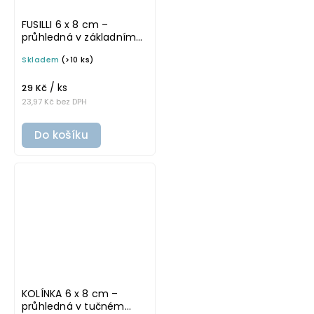
FUSILLI 6 x 8 cm –
průhledná v základním
písmu, omyvatelná
Skladem
(>10 ks)
samolepka na
potravinové dózy
/ ks
29 Kč
23,97 Kč bez DPH
Do košíku
KOLÍNKA 6 x 8 cm –
průhledná v tučném