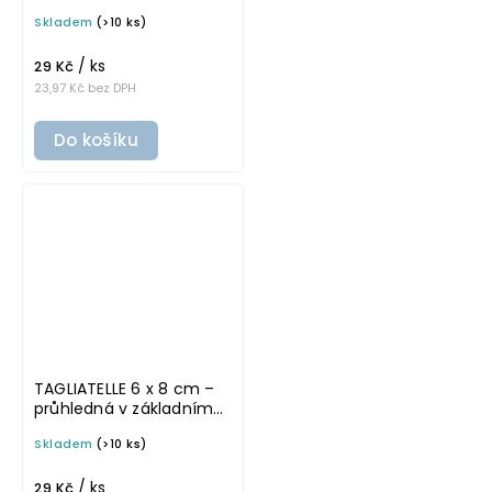
písmu, omyvatelná
Skladem
(>10 ks)
samolepka na
potravinové dózy
/ ks
29 Kč
23,97 Kč bez DPH
Do košíku
TAGLIATELLE 6 x 8 cm –
průhledná v základním
písmu, omyvatelná
Skladem
(>10 ks)
samolepka na
potravinové dózy
/ ks
29 Kč