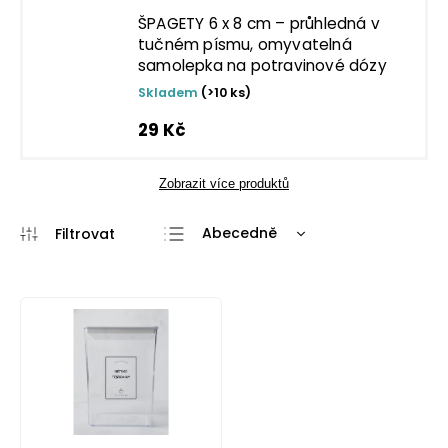
ŠPAGETY 6 x 8 cm – průhledná v
tučném písmu, omyvatelná
samolepka na potravinové dózy
Skladem
(>10 ks)
29 Kč
Zobrazit více produktů
Abecedně
Nejlevnější
Nejdražší
Nejprodávanější