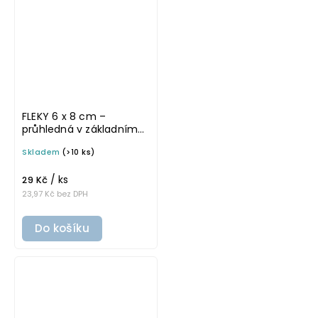
FLEKY 6 x 8 cm –
průhledná v základním
písmu, omyvatelná
Skladem
(>10 ks)
samolepka na
potravinové dózy
/ ks
29 Kč
23,97 Kč bez DPH
Do košíku