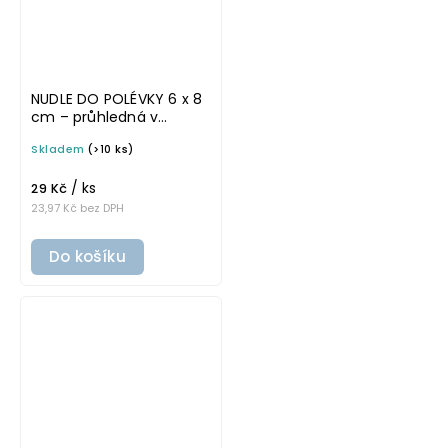
NUDLE DO POLÉVKY 6 x 8
cm – průhledná v
základním písmu,
Skladem
(>10 ks)
omyvatelná samolepka
na potravinové dózy
/ ks
29 Kč
23,97 Kč bez DPH
Do košíku