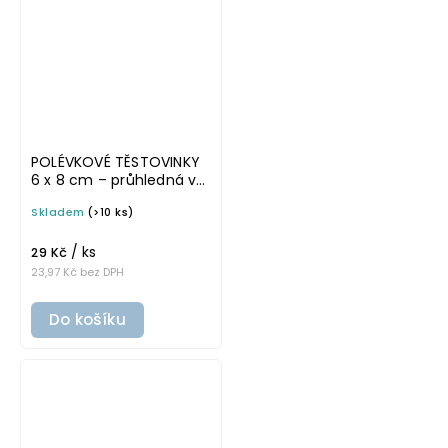
POLÉVKOVÉ TĚSTOVINKY
6 x 8 cm – průhledná v
základním písmu,
Skladem
(>10 ks)
omyvatelná samolepka
na potravinové dózy
/ ks
29 Kč
23,97 Kč bez DPH
Do košíku