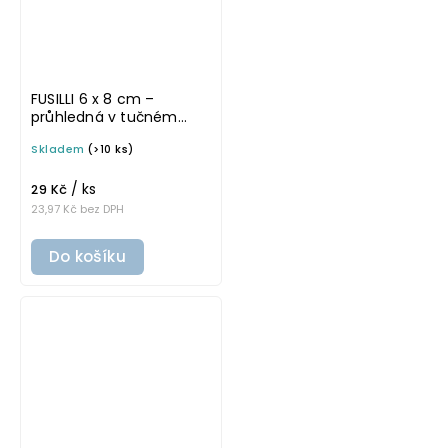
FUSILLI 6 x 8 cm –
průhledná v tučném
písmu, omyvatelná
Skladem
(>10 ks)
samolepka na
potravinové dózy
/ ks
29 Kč
23,97 Kč bez DPH
Do košíku