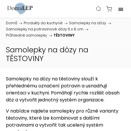
Domů
/
Produkty do kuchyně
/
Samolepky na dózy
/
Samolepky na potravinové dózy 6 x 8 cm
/
Průhledné samolepky
/
TĚSTOVINY
Samolepky na dózy na
TĚSTOVINY
Samolepky na dózy na těstoviny slouží k
přehlednému označení potravin a usnadňují
orientaci v kuchyni. Pomáhají rychle rozlišit obsah
dóz a vytvořit jednotný systém organizace.
V nabídce najdete samolepky pro různé varianty
těstoviny, které lze kombinovat s dalšími
potravinami a vytvořit tak ucelený systém