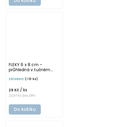
Do košíku
FLEKY 6 x 8 cm –
průhledná v tučném
písmu, omyvatelná
Skladem
(>10 ks)
samolepka na
potravinové dózy
/ ks
29 Kč
23,97 Kč bez DPH
Do košíku