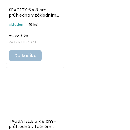
ŠPAGETY 6 x 8 cm –
průhledná v základním
písmu, omyvatelná
Skladem
(>10 ks)
samolepka na
potravinové dózy
/ ks
29 Kč
23,97 Kč bez DPH
Do košíku
TAGLIATELLE 6 x 8 cm –
průhledná v tučném