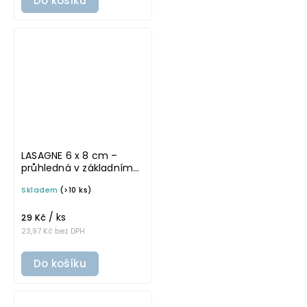
Do košíku
LASAGNE 6 x 8 cm –
průhledná v základním
písmu, omyvatelná
Skladem
(>10 ks)
samolepka na
potravinové dózy
/ ks
29 Kč
23,97 Kč bez DPH
Do košíku