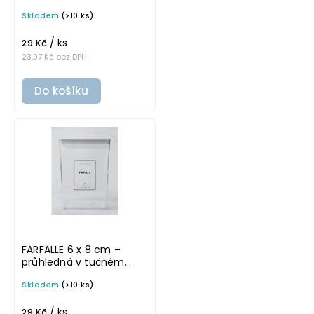
základním písmu,
Skladem
(>10 ks)
omyvatelná samolepka
na potravinové dózy
/ ks
29 Kč
23,97 Kč bez DPH
Do košíku
FARFALLE 6 x 8 cm –
průhledná v tučném
písmu, omyvatelná
Skladem
(>10 ks)
samolepka na
potravinové dózy
/ ks
29 Kč