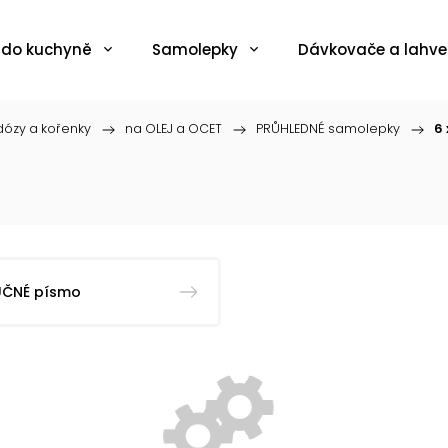
 do kuchyně
Samolepky
Dávkovače a lahve
ózy a kořenky
/
na OLEJ a OCET
/
PRŮHLEDNÉ samolepky
/
6 
UČNÉ písmo