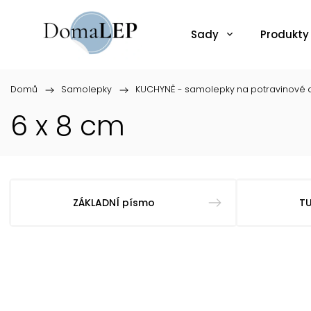
Sady
Produkty
Domů
/
Samolepky
/
KUCHYNĚ - samolepky na potravinové d
6 x 8 cm
ZÁKLADNÍ písmo
T