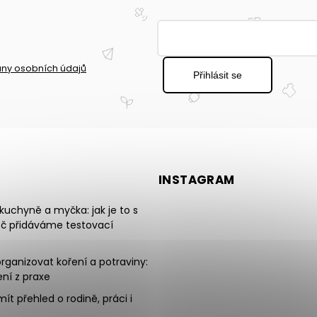
ny osobních údajů
Přihlásit se
INSTAGRAM
uchyně a myčka: jak je to s
oč přidáváme testovací
rganizovat koření a potraviny:
ní z praxe
mít přehled o rodině, práci i