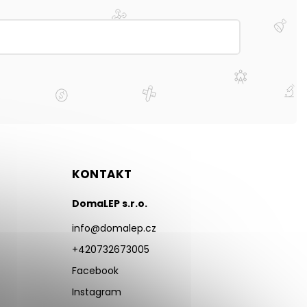
KONTAKT
DomaLEP s.r.o.
info
@
domalep.cz
+420732673005
Facebook
Instagram