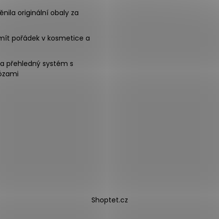
nila originální obaly za
mít pořádek v kosmetice a
na přehledný systém s
ózami
Shoptet.cz