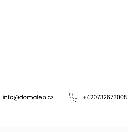
info
@
domalep.cz
+420732673005