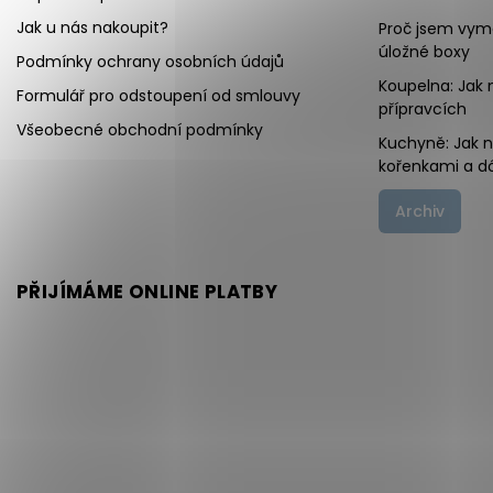
Jak u nás nakoupit?
Proč jsem vymě
úložné boxy
Podmínky ochrany osobních údajů
Koupelna: Jak 
Formulář pro odstoupení od smlouvy
přípravcích
Všeobecné obchodní podmínky
Kuchyně: Jak 
kořenkami a d
Archiv
PŘIJÍMÁME ONLINE PLATBY