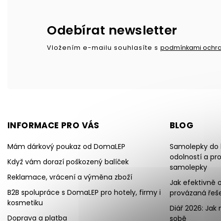
Odebírat newsletter
Vložením e-mailu souhlasíte s
podmínkami ochra
INFORMACE PRO VÁS
BLOG
Mám dárkový poukaz od DomaLEP
Samolepky do k
odolností a pr
Když vám dorazí poškozený balíček
samolepky
Reklamace, vrácení a výměna zboží
Jak efektivně o
B2B spolupráce s DomaLEP pro hotely, firmy i
provázaná řeše
kosmetiku
Diář 2026: Jak 
Doprava a platba
sobě