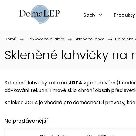
Sady
Produkty
Domů
/
Dávkovače a lahve
/
Skleněné lahve
/
Na mléko, d
Skleněné lahvičky na
Skleněné lahvičky kolekce
JOTA
v jantarovém (hnědém) 
dávkování tekutin. Tmavé sklo chrání obsah před svět
Kolekce JOTA je vhodná pro domácnosti i provozy, kde j
Nejprodávanější