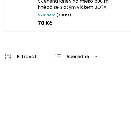
Skleněná láhev na mléko 500 ml
hnědá se zlatým víčkem JOTA
Skladem
(>10 ks)
70 Kč
Abecedně
Nejlevnější
Nejdražší
Vhodné pro
Vhodné
Nejprodávanější
styk s
styk 
potravinami
potravi