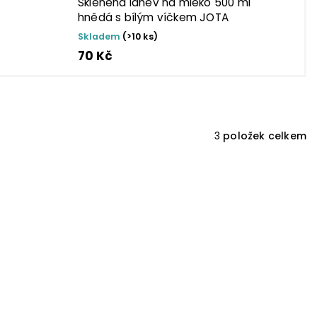
Skleněná láhev na mléko 500 ml
hnědá s bílým víčkem JOTA
Skladem
(>10 ks)
70 Kč
3
položek celkem