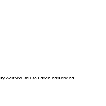
o 500 ml
m JOTA
ky kvalitnímu sklu jsou ideální například na: