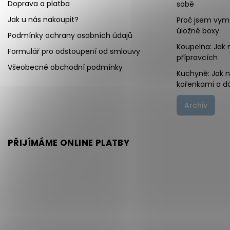
Doprava a platba
sobě
Jak u nás nakoupit?
Proč jsem vymě
úložné boxy
Podmínky ochrany osobních údajů
Koupelna: Jak 
Formulář pro odstoupení od smlouvy
přípravcích
Všeobecné obchodní podmínky
Kuchyně: Jak 
kořenkami a d
Archiv
PŘIJÍMÁME ONLINE PLATBY