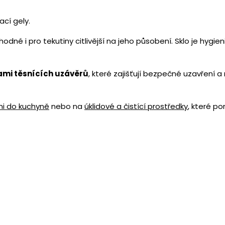
ací gely.
né i pro tekutiny citlivější na jeho působení. Sklo je hygie
ami těsnících uzávěrů
, které zajišťují bezpečné uzavření a
i do kuchyně
nebo na
úklidové a čistící prostředky
, které p