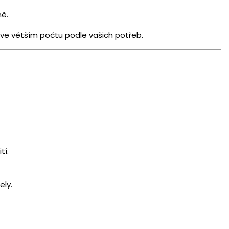
ně.
 i ve větším počtu podle vašich potřeb.
tí.
ely.