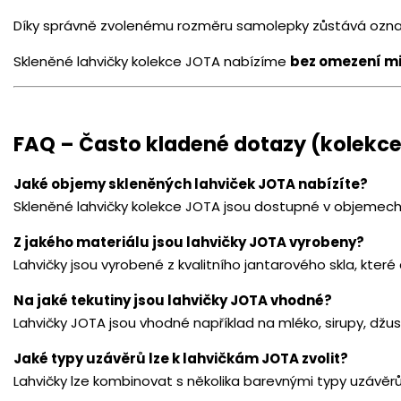
Díky správně zvolenému rozměru samolepky zůstává označe
Skleněné lahvičky kolekce JOTA nabízíme
bez omezení m
FAQ – Často kladené dotazy (kolekc
Jaké objemy skleněných lahviček JOTA nabízíte?
Skleněné lahvičky kolekce JOTA jsou dostupné v objemech 
Z jakého materiálu jsou lahvičky JOTA vyrobeny?
Lahvičky jsou vyrobené z kvalitního jantarového skla, kte
Na jaké tekutiny jsou lahvičky JOTA vhodné?
Lahvičky JOTA jsou vhodné například na mléko, sirupy, džusy
Jaké typy uzávěrů lze k lahvičkám JOTA zvolit?
Lahvičky lze kombinovat s několika barevnými typy uzávěrů