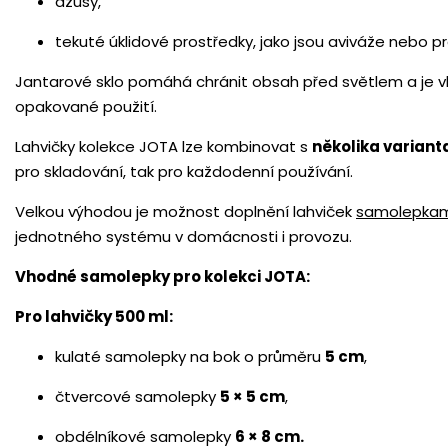
džusy,
tekuté úklidové prostředky, jako jsou aviváže nebo pr
Jantarové sklo pomáhá chránit obsah před světlem a je vhod
opakované použití.
Lahvičky kolekce JOTA lze kombinovat s
několika variant
pro skladování, tak pro každodenní používání.
Velkou výhodou je možnost doplnění lahviček
samolepkam
jednotného systému v domácnosti i provozu.
Vhodné samolepky pro kolekci JOTA:
Pro lahvičky 500 ml:
kulaté samolepky na bok o průměru
5 cm
,
čtvercové samolepky
5 × 5 cm
,
obdélníkové samolepky
6 × 8 cm.