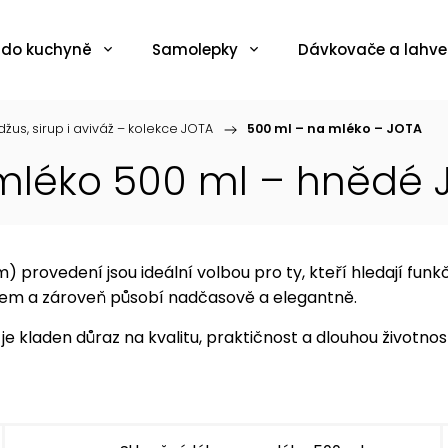
 do kuchyně
Samolepky
Dávkovače a lahve
žus, sirup i aviváž – kolekce JOTA
/
500 ml – na mléko – JOTA
 mléko 500 ml – hnědé 
provedení jsou ideální volbou pro ty, kteří hledají funk
lem a zároveň působí nadčasově a elegantně.
e kladen důraz na kvalitu, praktičnost a dlouhou životnos