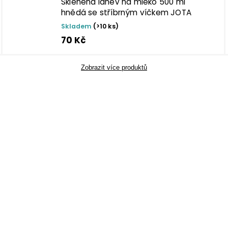
Skleněná láhev na mléko 500 ml
hnědá se stříbrným víčkem JOTA
Skladem
(>10 ks)
70 Kč
Zobrazit více produktů
 pro
Vhodné pro
s
styk s
nami
potravinami