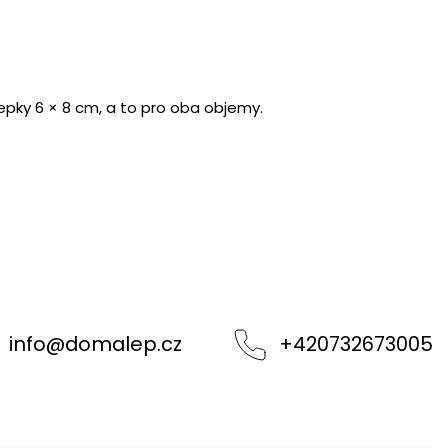
pky 6 × 8 cm, a to pro oba objemy.
info
@
domalep.cz
+420732673005