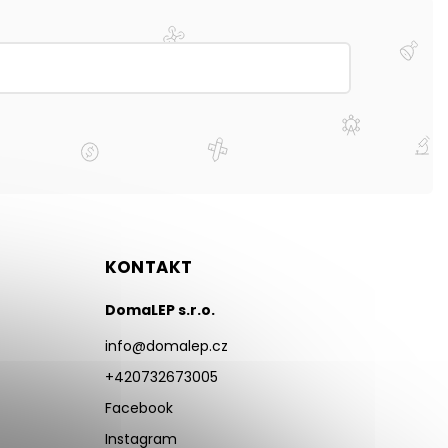
KONTAKT
DomaLEP s.r.o.
info
@
domalep.cz
+420732673005
Facebook
Instagram