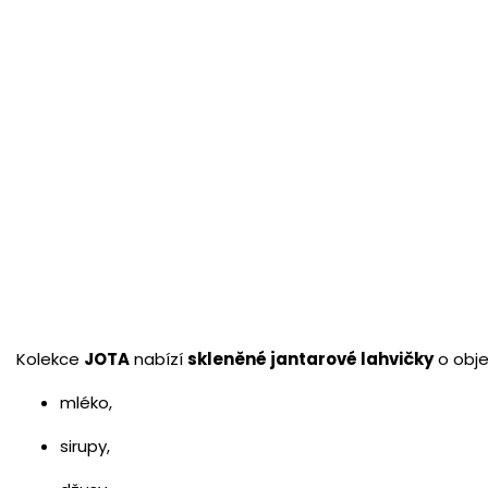
Skleněná láhev na mléko 500 ml
Skleněná
hnědá s bílým víčkem JOTA
hnědá se
Skladem
(>10 ks)
Skladem
70 Kč
70 Kč
/ ks
/ k
57,85 Kč bez DPH
57,85 Kč bez
Do košíku
Do koš
Kolekce
JOTA
nabízí
skleněné jantarové lahvičky
o obj
mléko,
sirupy,