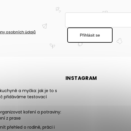
ny osobních údajů
Přihlásit se
INSTAGRAM
uchyně a myčka: jak je to s
oč přidáváme testovací
rganizovat koření a potraviny:
ní z praxe
mít přehled o rodině, práci i