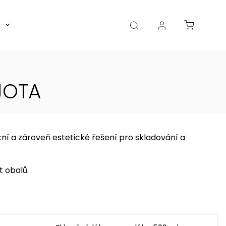
Boxy, dózy, kořenky, skleničky
Akce
Diá
JOTA
ční a zároveň estetické řešení pro skladování a
t obalů.