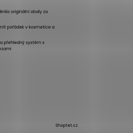
nila originální obaly za
mít pořádek v kosmetice a
na přehledný systém s
ózami
Shoptet.cz