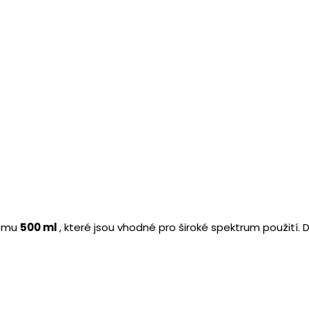
 láhev na mléko 500 ml
Skleněná láhev na mlék
 stříbrným víčkem JOTA
hnědá se zlatým víčke
(>10 ks)
Skladem
(>10 ks)
70 Kč
s
/ ks
 DPH
57,85 Kč bez DPH
íku
Do košíku
emu
500 ml
, které jsou vhodné pro široké spektrum použití. Dí