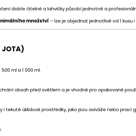
ní dobře čitelné a lahvičky působí jednotně a profesionál
inimálního množství
– lze je objednat jednotlivě od 1 kusu
e JOTA)
500 ml a 1 000 ml.
ré chrání obsah před světlem a je vhodné pro opakované použi
 i tekuté úklidové prostředky, jako jsou aviváže nebo prací g
.