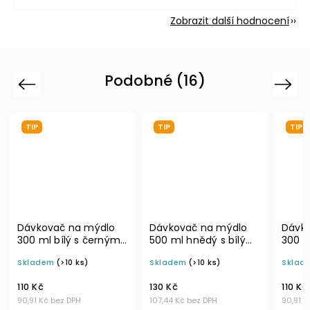
Zobrazit další hodnocení
Podobné (16)
Previous
Next
TIP
TIP
TIP
Dávkovač na mýdlo
Dávkovač na mýdlo
Dávk
500 ml hnědý s bílým
300 ml šedý s černou
500 
rozprašovačem MINI
pumpičkou BELA
rozp
Skladem
(>10 ks)
Skladem
(>10 ks)
Skla
BELA
BELA
130 Kč
110 Kč
130 K
107,44 Kč bez DPH
90,91 Kč bez DPH
107,4