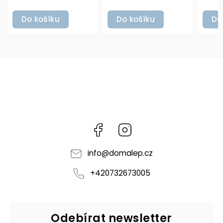
Do košíku
Do košíku
D
Facebook
Instagram
info
@
domalep.cz
+420732673005
Odebírat newsletter