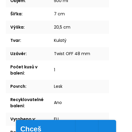
Objem
:
500 ml
Šířka
:
7 cm
Výška
:
20,5 cm
Tvar
:
Kulatý
Uzávěr
:
Twist OFF 48 mm
Počet kusů v
1
balení
:
Povrch
:
Lesk
Recyklovatelné
Ano
balení
:
Vyrobeno v
:
EU
Chceš