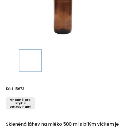
Kód:
15673
Vhodné pro
styk s
potravinami
Skleněná láhev na mléko 500 ml s bílým víčkem je