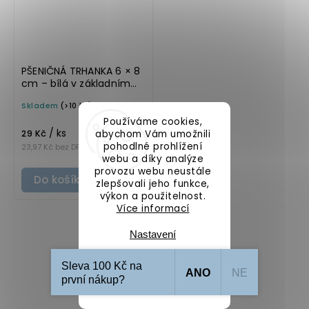
PŠENIČNÁ TRHANKA 6 × 8
cm – bílá v základním
písmu, omyvatelná
Skladem
(>10 ks)
samolepka na
potravinové dózy
Používáme cookies,
/ ks
29 Kč
abychom Vám umožnili
pohodlné prohlížení
23,97 Kč bez DPH
webu a díky analýze
provozu webu neustále
Do košíku
zlepšovali jeho funkce,
výkon a použitelnost.
Více informací
Nastavení
Sleva 100 Kč na
ANO
NE
Souhlasím
první nákup?