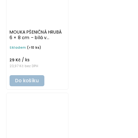
MOUKA PŠENIČNÁ HRUBÁ
6 × 8 cm – bílá v
základním písmu,
Skladem
(>10 ks)
omyvatelná samolepka
na potravinové dózy
/ ks
29 Kč
23,97 Kč bez DPH
Do košíku