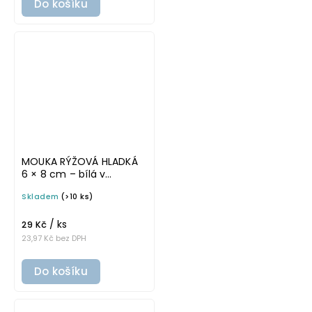
Do košíku
MOUKA RÝŽOVÁ HLADKÁ
6 × 8 cm – bílá v
tučném písmu,
Skladem
(>10 ks)
omyvatelná samolepka
na potravinové dózy
/ ks
29 Kč
23,97 Kč bez DPH
Do košíku