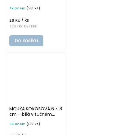
písmu, omyvatelná
Skladem
(>10 ks)
samolepka na
potravinové dózy
/ ks
29 Kč
23,97 Kč bez DPH
Do košíku
MOUKA KOKOSOVÁ 6 × 8
cm – bílá v tučném
písmu, omyvatelná
Skladem
(>10 ks)
samolepka na
potravinové dózy