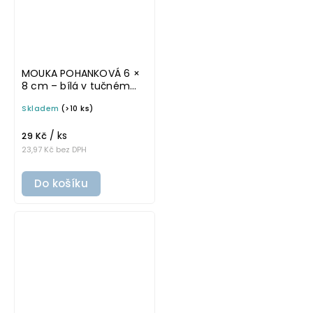
MOUKA POHANKOVÁ 6 ×
8 cm – bílá v tučném
písmu, omyvatelná
Skladem
(>10 ks)
samolepka na
potravinové dózy
/ ks
29 Kč
23,97 Kč bez DPH
Do košíku