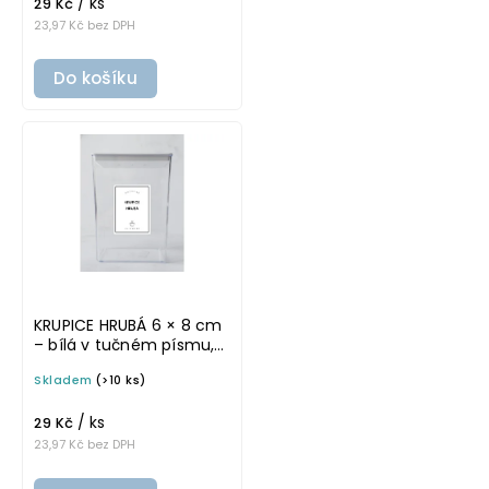
/ ks
29 Kč
23,97 Kč bez DPH
Do košíku
KRUPICE HRUBÁ 6 × 8 cm
– bílá v tučném písmu,
omyvatelná samolepka
Skladem
(>10 ks)
na potravinové dózy
/ ks
29 Kč
23,97 Kč bez DPH