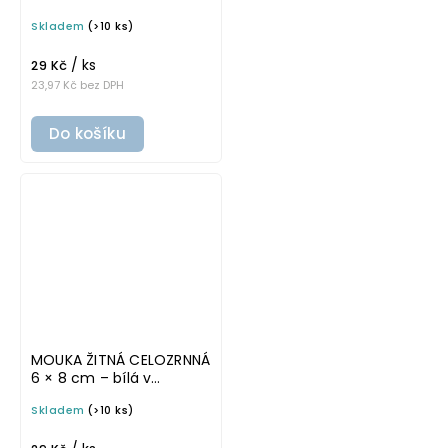
tučném písmu,
Skladem
(>10 ks)
omyvatelná samolepka
na potravinové dózy
/ ks
29 Kč
23,97 Kč bez DPH
Do košíku
MOUKA ŽITNÁ CELOZRNNÁ
6 × 8 cm – bílá v
základním písmu,
Skladem
(>10 ks)
omyvatelná samolepka
na potravinové dózy