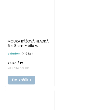
MOUKA RÝŽOVÁ HLADKÁ
6 × 8 cm – bílá v
základním písmu,
Skladem
(>10 ks)
omyvatelná samolepka
na potravinové dózy
/ ks
29 Kč
23,97 Kč bez DPH
Do košíku