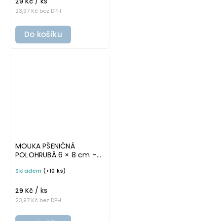
/ ks
29 Kč
23,97 Kč bez DPH
Do košíku
MOUKA PŠENIČNÁ
POLOHRUBÁ 6 × 8 cm –
bílá v základním písmu,
Skladem
(>10 ks)
omyvatelná samolepka
na potravinové dózy
/ ks
29 Kč
23,97 Kč bez DPH