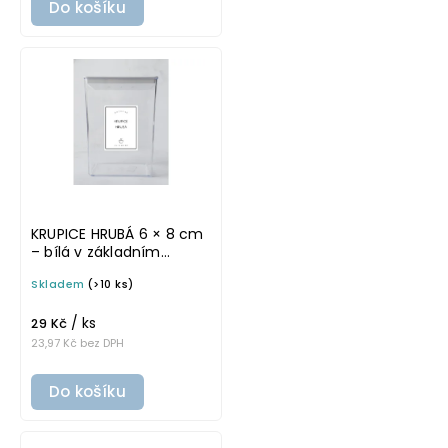
Do košíku
KRUPICE HRUBÁ 6 × 8 cm
– bílá v základním
písmu, omyvatelná
Skladem
(>10 ks)
samolepka na
potravinové dózy
/ ks
29 Kč
23,97 Kč bez DPH
Do košíku