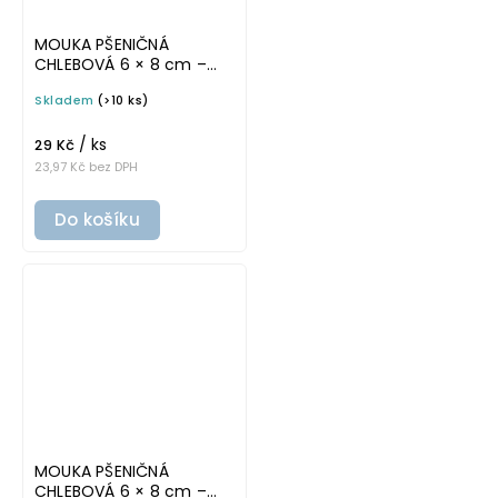
MOUKA PŠENIČNÁ
CHLEBOVÁ 6 × 8 cm –
bílá v tučném písmu,
Skladem
(>10 ks)
omyvatelná samolepka
na potravinové dózy
/ ks
29 Kč
23,97 Kč bez DPH
Do košíku
MOUKA PŠENIČNÁ
CHLEBOVÁ 6 × 8 cm –