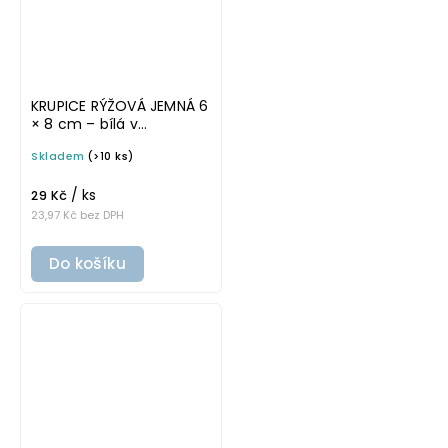
KRUPICE RÝŽOVÁ JEMNÁ 6
× 8 cm – bílá v
základním písmu,
Skladem
(>10 ks)
omyvatelná samolepka
na potravinové dózy
/ ks
29 Kč
23,97 Kč bez DPH
Do košíku