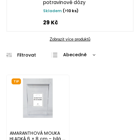
potravinové dózy
Skladem
(>10 ks)
29 Kč
Zobrazit více produktů
Abecedně
Nejlevnější
Nejdražší
TIP
Nejprodávanější
AMARANTHOVÁ MOUKA
HLADKÁ 6 × 8 cm – bílá v