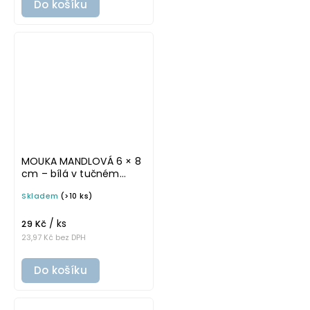
Do košíku
MOUKA MANDLOVÁ 6 × 8
cm – bílá v tučném
písmu, omyvatelná
Skladem
(>10 ks)
samolepka na
potravinové dózy
/ ks
29 Kč
23,97 Kč bez DPH
Do košíku