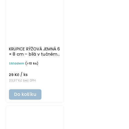
KRUPICE RÝŽOVÁ JEMNÁ 6
× 8 cm – bílá v tučném
písmu, omyvatelná
Skladem
(>10 ks)
samolepka na
potravinové dózy
/ ks
29 Kč
23,97 Kč bez DPH
Do košíku