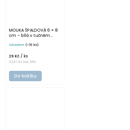
MOUKA ŠPALDOVÁ 6 × 8
cm – bílá v tučném
písmu, omyvatelná
Skladem
(>10 ks)
samolepka na
potravinové dózy
/ ks
29 Kč
23,97 Kč bez DPH
Do košíku