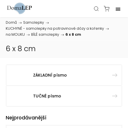
Domů
/
Samolepky
/
KUCHYNĚ - samolepky na potravinové dózy a kořenky
/
na MOUKU
/
BÍLÉ samolepky
/
6 x 8 cm
6 x 8 cm
ZÁKLADNÍ písmo
TUČNÉ písmo
Nejprodávanější