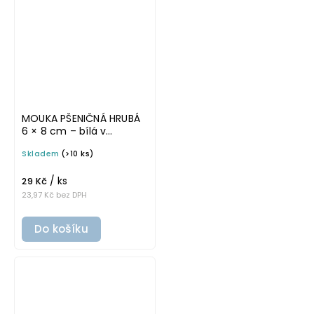
MOUKA PŠENIČNÁ HRUBÁ
6 × 8 cm – bílá v
tučném písmu,
Skladem
(>10 ks)
omyvatelná samolepka
na potravinové dózy
/ ks
29 Kč
23,97 Kč bez DPH
Do košíku