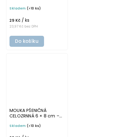
bílá v tučném písmu,
Skladem
(>10 ks)
omyvatelná samolepka
na potravinové dózy
/ ks
29 Kč
23,97 Kč bez DPH
Do košíku
MOUKA PŠENIČNÁ
CELOZRNNÁ 6 × 8 cm –
bílá v základním písmu,
Skladem
(>10 ks)
omyvatelná samolepka
na potravinové dózy