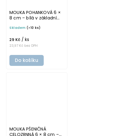
MOUKA POHANKOVÁ 6 ×
8 cm – bílá v základním
písmu, omyvatelná
Skladem
(>10 ks)
samolepka na
potravinové dózy
/ ks
29 Kč
23,97 Kč bez DPH
Do košíku
MOUKA PŠENIČNÁ
CELOZRNNÁ 6 × 8 cm –