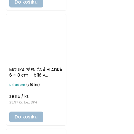
Do košíku
MOUKA PŠENIČNÁ HLADKÁ
6 × 8 cm – bílá v
základním písmu,
Skladem
(>10 ks)
omyvatelná samolepka
na potravinové dózy
/ ks
29 Kč
23,97 Kč bez DPH
Do košíku