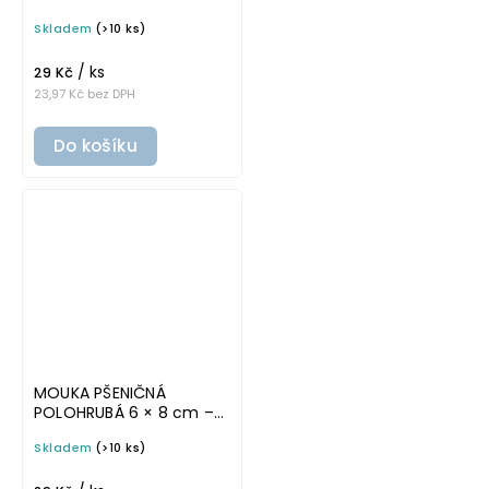
bílá v základním písmu,
Skladem
(>10 ks)
omyvatelná samolepka
na potravinové dózy
/ ks
29 Kč
23,97 Kč bez DPH
Do košíku
MOUKA PŠENIČNÁ
POLOHRUBÁ 6 × 8 cm –
bílá v tučném písmu,
Skladem
(>10 ks)
omyvatelná samolepka
na potravinové dózy