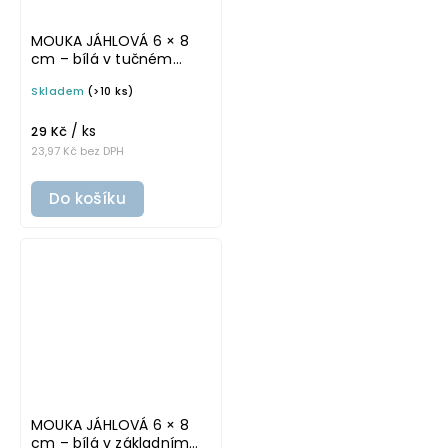
MOUKA JÁHLOVÁ 6 × 8
cm – bílá v tučném
písmu, omyvatelná
Skladem
(>10 ks)
samolepka na
potravinové dózy
/ ks
29 Kč
23,97 Kč bez DPH
Do košíku
MOUKA JÁHLOVÁ 6 × 8
cm – bílá v základním