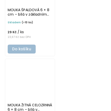
MOUKA ŠPALDOVÁ 6 × 8
cm – bílá v základním
písmu, omyvatelná
Skladem
(>10 ks)
samolepka na
potravinové dózy
/ ks
29 Kč
23,97 Kč bez DPH
Do košíku
MOUKA ŽITNÁ CELOZRNNÁ
6 × 8 cm – bílá v