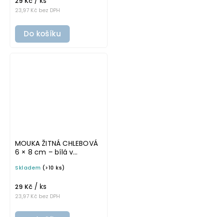
/ ks
29 Kč
23,97 Kč bez DPH
Do košíku
MOUKA ŽITNÁ CHLEBOVÁ
6 × 8 cm – bílá v
tučném písmu,
Skladem
(>10 ks)
omyvatelná samolepka
na potravinové dózy
/ ks
29 Kč
23,97 Kč bez DPH