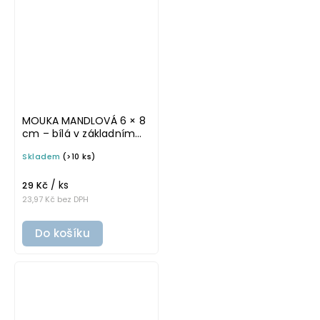
MOUKA MANDLOVÁ 6 × 8
cm – bílá v základním
písmu, omyvatelná
Skladem
(>10 ks)
samolepka na
potravinové dózy
/ ks
29 Kč
23,97 Kč bez DPH
Do košíku