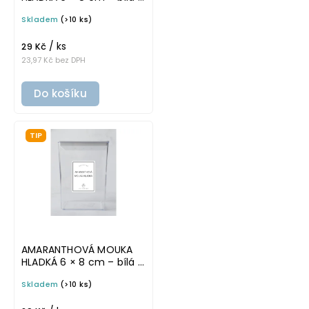
tučném písmu,
Skladem
(>10 ks)
omyvatelná samolepka
na potravinové dózy
/ ks
29 Kč
23,97 Kč bez DPH
Do košíku
TIP
AMARANTHOVÁ MOUKA
HLADKÁ 6 × 8 cm – bílá v
základním písmu,
Skladem
(>10 ks)
omyvatelná samolepka
na potravinové dózy