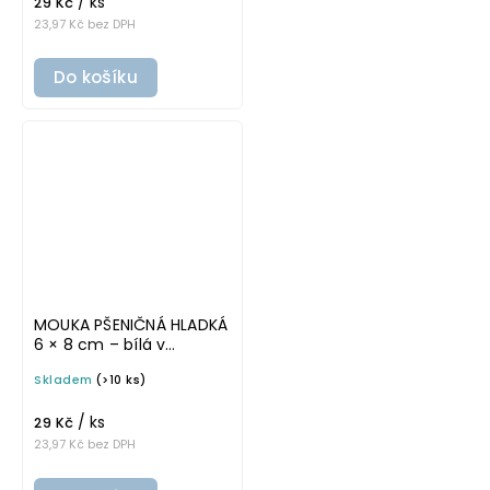
/ ks
29 Kč
23,97 Kč bez DPH
Do košíku
MOUKA PŠENIČNÁ HLADKÁ
6 × 8 cm – bílá v
tučném písmu,
Skladem
(>10 ks)
omyvatelná samolepka
na potravinové dózy
/ ks
29 Kč
23,97 Kč bez DPH