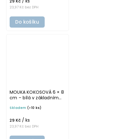
/ ks
29 Kč
23,97 Kč bez DPH
Do košíku
MOUKA KOKOSOVÁ 6 × 8
cm – bílá v základním
písmu, omyvatelná
Skladem
(>10 ks)
samolepka na
potravinové dózy
/ ks
29 Kč
23,97 Kč bez DPH