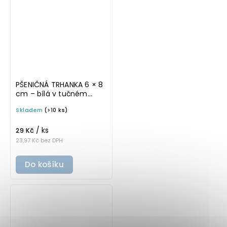
PŠENIČNÁ TRHANKA 6 × 8
cm – bílá v tučném
písmu, omyvatelná
Skladem
(>10 ks)
samolepka na
potravinové dózy
/ ks
29 Kč
23,97 Kč bez DPH
Do košíku