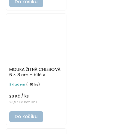
Do košíku
MOUKA ŽITNÁ CHLEBOVÁ
6 × 8 cm – bílá v
základním písmu,
Skladem
(>10 ks)
omyvatelná samolepka
na potravinové dózy
/ ks
29 Kč
23,97 Kč bez DPH
Do košíku