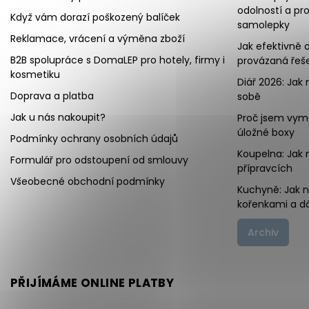
odolností a pr
Když vám dorazí poškozený balíček
samolepky
Reklamace, vrácení a výměna zboží
Jak efektivně o
B2B spolupráce s DomaLEP pro hotely, firmy i
provázaná řeše
kosmetiku
Diář 2026: Jak 
Doprava a platba
sobě
Jak u nás nakoupit?
Proč jsem vymě
úložné boxy
Podmínky ochrany osobních údajů
Koupelna: Jak 
Formulář pro odstoupení od smlouvy
přípravcích
Všeobecné obchodní podmínky
Kuchyně: Jak 
kořenkami a d
Archiv
PŘIJÍMÁME ONLINE PLATBY