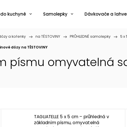
 do kuchyně
Samolepky
Dávkovače a lahve
ózy a kořenky
/
na TĚSTOVINY
/
PRŮHLEDNÉ samolepky
/
5 x
inové dózy na TĚSTOVINY
ím písmu omyvatelná s
TAGLIATELLE 5 x 5 cm – průhledná v
základním písmu, omyvatelná