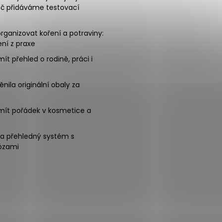
oč přidáváme testovací
rganizovat koření a potraviny:
ní z praxe
mít přehled o rodině, práci i
nila originální obaly za
mít pořádek v kosmetice a
na přehledný systém s
ózami