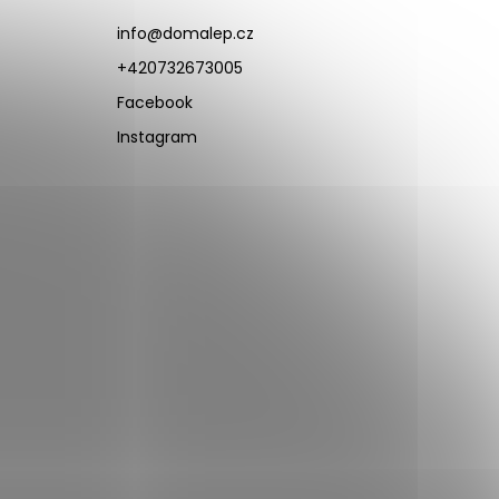
info
@
domalep.cz
+420732673005
Facebook
Instagram