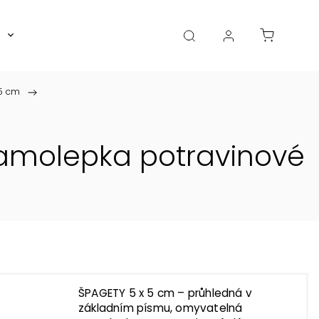
Boxy, dózy, kořenky, skleničky
Akce
Diá
 5 cm
/
amolepka potravinové
ŠPAGETY 5 x 5 cm – průhledná v
základním písmu, omyvatelná