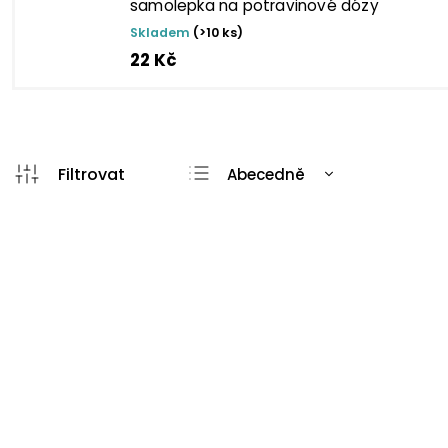
samolepka na potravinové dózy
Skladem
(>10 ks)
22 Kč
Abecedně
Nejlevnější
Nejdražší
Nejprodávanější