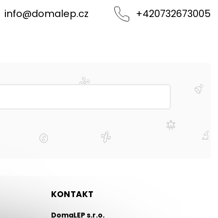
info
@
domalep.cz
+420732673005
KONTAKT
DomaLEP s.r.o.