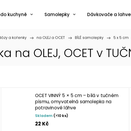
 do kuchyně
Samolepky
Dávkovače a lahve
ózy a kořenky
/
na OLEJ a OCET
/
BÍLÉ samolepky
/
5 x 5 cm
pka na OLEJ, OCET v TU
OCET VINNÝ 5 × 5 cm – bílá v tučném
písmu, omyvatelná samolepka na
potravinové láhve
Skladem
(>10 ks)
22 Kč