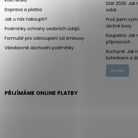
kosmetiku
Diář 2026: Jak 
Doprava a platba
sobě
Jak u nás nakoupit?
Proč jsem vymě
úložné boxy
Podmínky ochrany osobních údajů
Koupelna: Jak 
Formulář pro odstoupení od smlouvy
přípravcích
Všeobecné obchodní podmínky
Kuchyně: Jak 
kořenkami a d
Archiv
PŘIJÍMÁME ONLINE PLATBY