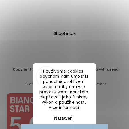
Shoptet.cz
Copyright 2026
DomaLEP s.r.o.
. Všechna práva vyhrazena.
Používáme cookies,
Upravit nastavení cookies
abychom Vám umožnili
pohodlné prohlížení
Grafický návrh vytvořil a nakódoval
Shoptak.cz
webu a díky analýze
provozu webu neustále
zlepšovali jeho funkce,
výkon a použitelnost.
Více informací
Nastavení