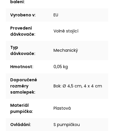
balení
:
Vyrobeno v
:
EU
Provedení
Volně stojící
dávkovače
:
Typ
Mechanický
dávkovače
:
Hmotnost
:
0,05 kg
Doporučené
rozměry
Bok: Ø 4,5 cm, 4 x 4 cm
samolepek
:
Materiál
Plastová
pumpička
:
Ovládání
:
S pumpičkou