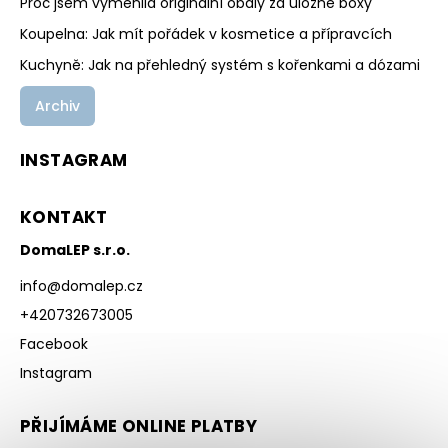
Proč jsem vyměnila originální obaly za úložné boxy
Koupelna: Jak mít pořádek v kosmetice a přípravcích
Kuchyně: Jak na přehledný systém s kořenkami a dózami
Archiv
INSTAGRAM
KONTAKT
DomaLEP s.r.o.
info
@
domalep.cz
+420732673005
Facebook
Instagram
PŘIJÍMÁME ONLINE PLATBY