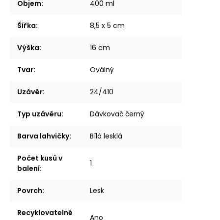
Objem
:
400 ml
Šířka
:
8,5 x 5 cm
Výška
:
16 cm
Tvar
:
Oválný
Uzávěr
:
24/410
Typ uzávěru
:
Dávkovač černý
Barva lahvičky
:
Bílá lesklá
Počet kusů v
1
balení
:
Povrch
:
Lesk
Recyklovatelné
Ano