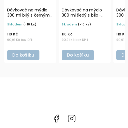
Dávkovač na mýdlo
Dávkovač na mýdlo
Dávk
300 ml šedý s bílo-
300 ml šedý s černou
300 
zlatou pumpičkou
pumpičkou BELA
zlat
Skladem
(>10 ks)
Skladem
(>10 ks)
Skla
BELA
BELA
110 Kč
110 Kč
110 K
90,91 Kč bez DPH
90,91 Kč bez DPH
90,91 
Do košíku
Do košíku
Do
Facebook
Instagram