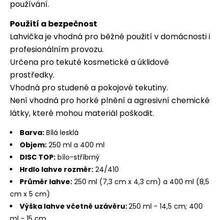
používání.
Použití a bezpečnost
Lahvička je vhodná pro běžné použití v domácnosti i
profesionálním provozu.
Určena pro tekuté kosmetické a úklidové
prostředky.
Vhodná pro studené a pokojové tekutiny.
Není vhodná pro horké plnění a agresivní chemické
látky, které mohou materiál poškodit.
Barva:
Bílá lesklá
Objem:
250 ml a 400 ml
DISC TOP:
bílo-stříbrný
Hrdlo lahve rozměr:
24/410
Průměr lahve:
250 ml (7,3 cm x 4,3 cm) a 400 ml (8,5
cm x 5 cm)
Výška lahve včetně uzávěru:
250 ml - 14,5 cm; 400
ml - 15 cm