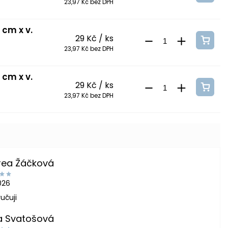
23,97 Kč bez DPH
 cm x v.
29 Kč
/ ks
23,97 Kč bez DPH
 cm x v.
29 Kč
/ ks
23,97 Kč bez DPH
rea Žáčková
2026
učuji
a Svatošová