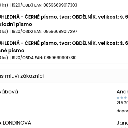
0 ks)
| 1920/OBD3
EAN:
08596699017303
HLEDNÁ - ČERNÉ písmo, tvar: OBDÉLNÍK, velikost: š. 6
kladní písmo
0 ks)
| 1920/OBD2
EAN:
08596699017297
HLEDNÁ - ČERNÉ písmo, tvar: OBDÉLNÍK, velikost: š. 6
čné písmo
0 ks)
| 1920/OBD4
EAN:
08596699017310
Švábová
And
21.5.
dopor
A LONDINOVÁ
Jan