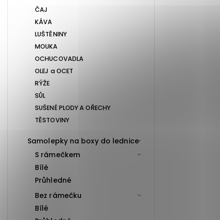
ČAJ
KÁVA
LUŠTĚNINY
MOUKA
OCHUCOVADLA
OLEJ a OCET
RÝŽE
SŮL
SUŠENÉ PLODY A OŘECHY
TĚSTOVINY
Samolepky na boxy do lednice
S rámečkem
Bílé
Průhledné
Bez rámečku
Bílé