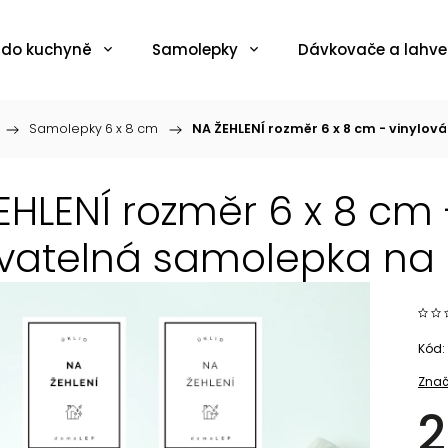
 do kuchyně
Samolepky
Dávkovače a lahve
/
Samolepky 6 x 8 cm
/
NA ŽEHLENÍ rozměr 6 x 8 cm - vinylo
EHLENÍ rozměr 6 x 8 cm
atelná samolepka na la
Kód:
Znač
2