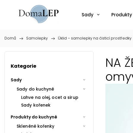
Sady
Produkty
Domů
/
Samolepky
/
Úklid – samolepky na čisticí prostředky
NA Ž
Kategorie
omyv
Sady
Sady do kuchyně
Lahve na olej, ocet a sirup
Sady kořenek
Produkty do kuchyně
Skleněné kořenky