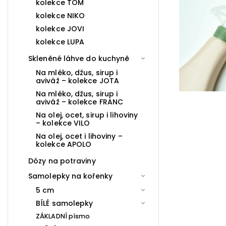
kolekce TOM
kolekce NIKO
kolekce JOVI
kolekce LUPA
Skleněné láhve do kuchyně
Na mléko, džus, sirup i
aviváž – kolekce JOTA
Na mléko, džus, sirup i
aviváž – kolekce FRANC
Na olej, ocet, sirup i lihoviny
– kolekce VILO
Na olej, ocet i lihoviny –
kolekce APOLO
Dózy na potraviny
Samolepky na kořenky
5 cm
BÍLÉ samolepky
ZÁKLADNÍ písmo