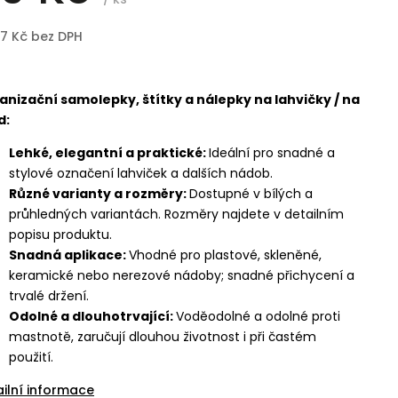
97 Kč bez DPH
anizační samolepky, štítky a nálepky na lahvičky / na
d:
Lehké, elegantní a praktické:
Ideální pro snadné a
stylové označení lahviček a dalších nádob.
Různé varianty a rozměry:
Dostupné v bílých a
průhledných variantách. Rozměry najdete v detailním
popisu produktu.
Snadná aplikace:
Vhodné pro plastové, skleněné,
keramické nebo nerezové nádoby; snadné přichycení a
trvalé držení.
Odolné a dlouhotrvající:
Voděodolné a odolné proti
mastnotě, zaručují dlouhou životnost i při častém
použití.
ailní informace