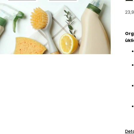
23,
Org
úkli
Det