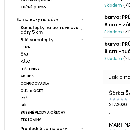
Skladem
(>1
TUČNÉ písmo
barva: PRŮ
Samolepky na dózy
8 cm – zá
Samolepky na potravinové
Skladem
(>1
dózy 5 cm
Bílé samolepky
barva: PRŮ
CUKR
8 cm - tu
ČAJ
Skladem
(>1
KÁVA
LUŠTĚNINY
MOUKA
OCHUCOVADLA
OLEJ a OCET
Šárka 
RÝŽE
21.7.2026
SŮL
.
SUŠENÉ PLODY A OŘECHY
TĚSTOVINY
MARTIN
Průhledné samolepky