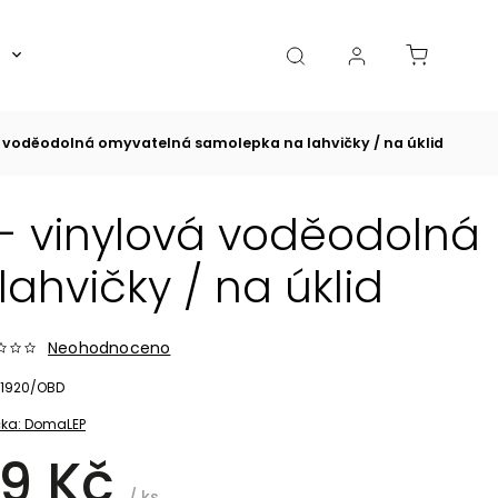
Boxy, dózy, kořenky, skleničky
Akce
Diá
vá voděodolná omyvatelná samolepka na lahvičky / na úklid
 - vinylová voděodolná
hvičky / na úklid
Neohodnoceno
1920/OBD
ka:
DomaLEP
9 Kč
/ ks