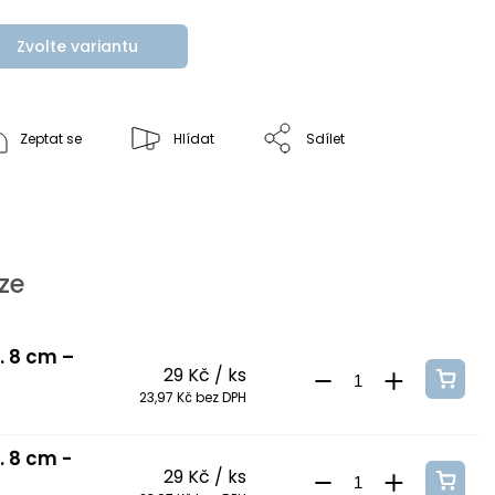
Zvolte variantu
Zeptat se
Hlídat
Sdílet
ze
. 8 cm –
29 Kč
/ ks
23,97 Kč bez DPH
. 8 cm -
29 Kč
/ ks