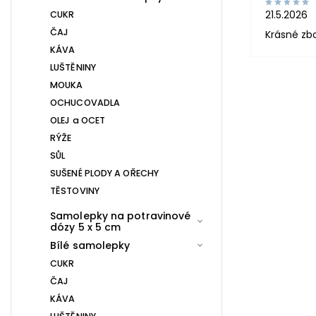
21.5.2026
CUKR
ČAJ
Krásné zb
KÁVA
LUŠTĚNINY
MOUKA
OCHUCOVADLA
OLEJ a OCET
RÝŽE
SŮL
SUŠENÉ PLODY A OŘECHY
TĚSTOVINY
Samolepky na potravinové
dózy 5 x 5 cm
Bílé samolepky
CUKR
ČAJ
KÁVA