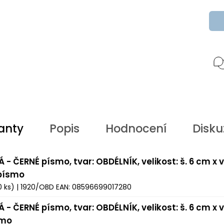
anty
Popis
Hodnocení
Disku
Á - ČERNÉ písmo, tvar: OBDÉLNÍK, velikost: š. 6 cm x v
 písmo
0 ks)
| 1920/OBD
EAN:
08596699017280
Á - ČERNÉ písmo, tvar: OBDÉLNÍK, velikost: š. 6 cm x v
smo