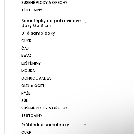
SUŠENÉ PLODY A OŘECHY
TĚSTOVINY
Samolepky na potravinové
dózy 6 x 8 cm
Bílé samolepky
CUKR
ČAJ
KÁVA
LUŠTĚNINY
MOUKA
OCHUCOVADLA
OLEJ a OCET
RÝŽE
SŮL
SUŠENÉ PLODY A OŘECHY
TĚSTOVINY
Průhledné samolepky
CUKR