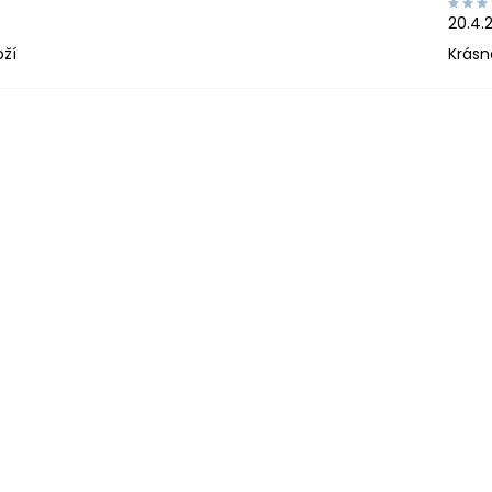
20.4.
oží
Krásn