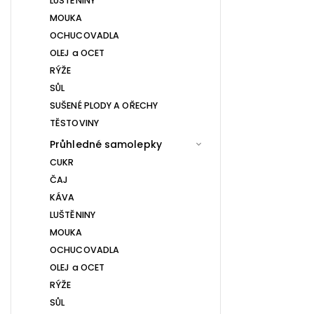
LUŠTĚNINY
MOUKA
OCHUCOVADLA
OLEJ a OCET
RÝŽE
SŮL
SUŠENÉ PLODY A OŘECHY
TĚSTOVINY
Průhledné samolepky
CUKR
ČAJ
KÁVA
LUŠTĚNINY
MOUKA
OCHUCOVADLA
OLEJ a OCET
RÝŽE
SŮL