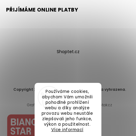
PŘIJÍMÁME ONLINE PLATBY
Shoptet.cz
Copyright 2026
DomaLEP s.r.o.
. Všechna práva vyhrazena.
Používáme cookies,
Upravit nastavení cookies
abychom Vám umožnili
pohodlné prohlížení
Grafický návrh vytvořil a nakódoval
Shoptak.cz
webu a díky analýze
provozu webu neustále
zlepšovali jeho funkce,
výkon a použitelnost.
Více informací