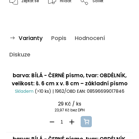
Zeptat se
Hlídat
Sdílet
Varianty
Popis
Hodnocení
Diskuze
barva: BÍLÁ - ČERNÉ písmo, tvar: OBDÉLNÍK,
velikost: š. 6 cm x v. 8 cm – základní písmo
Skladem
(>10 ks)
| 1962/OBD
EAN:
08596699017846
29 Kč
/ ks
23,97 Kč bez DPH