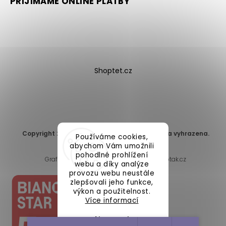
PŘIJÍMÁME ONLINE PLATBY
Shoptet.cz
Copyright 2026
DomaLEP s.r.o.
. Všechna práva vyhrazena.
Používáme cookies,
Upravit nastavení cookies
abychom Vám umožnili
pohodlné prohlížení
Grafický návrh vytvořil a nakódoval
Shoptak.cz
webu a díky analýze
provozu webu neustále
zlepšovali jeho funkce,
výkon a použitelnost.
Více informací
Nastavení