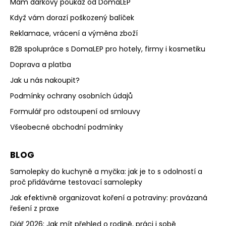
Mám dárkový poukaz od DomaLEP
Když vám dorazí poškozený balíček
Reklamace, vrácení a výměna zboží
B2B spolupráce s DomaLEP pro hotely, firmy i kosmetiku
Doprava a platba
Jak u nás nakoupit?
Podmínky ochrany osobních údajů
Formulář pro odstoupení od smlouvy
Všeobecné obchodní podmínky
BLOG
Samolepky do kuchyně a myčka: jak je to s odolností a
proč přidáváme testovací samolepky
Jak efektivně organizovat koření a potraviny: provázaná
řešení z praxe
Diář 2026: Jak mít přehled o rodině, práci i sobě