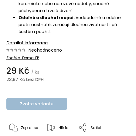
keramické nebo nerezové nádoby; snadné
přichycení a trvalé držení.
Odolné a dlouhotrvající:
Voděodolné a odolné
proti mastnotě, zaručují dlouhou životnost i při
častém použití.
Detailní informace
Neohodnoceno
Značka:
DomaLEP
29 Kč
/ ks
23,97 Kč bez DPH
Zvolte variantu
Zeptat se
Hlídat
Sdílet