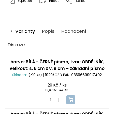
Zeptat se
Hlídat
Sdílet
Varianty
Popis
Hodnocení
Diskuze
barva: BÍLÁ - ČERNÉ písmo, tvar: OBDÉLNÍK,
velikost: š. 6 cm x v. 8 cm – základní písmo
Skladem
(>10 ks)
| 1929/OBD
EAN:
08596699017402
29 Kč
/ ks
23,97 Kč bez DPH