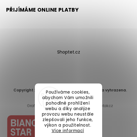
PŘIJÍMÁME ONLINE PLATBY
Shoptet.cz
Copyright 2026
DomaLEP s.r.o.
. Všechna práva vyhrazena.
Používáme cookies,
Upravit nastavení cookies
abychom Vám umožnili
pohodlné prohlížení
Grafický návrh vytvořil a nakódoval
Shoptak.cz
webu a díky analýze
provozu webu neustále
zlepšovali jeho funkce,
výkon a použitelnost.
Více informací