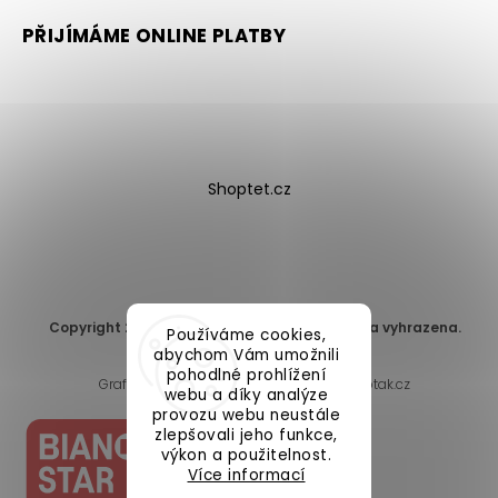
PŘIJÍMÁME ONLINE PLATBY
Shoptet.cz
Copyright 2026
DomaLEP s.r.o.
. Všechna práva vyhrazena.
Používáme cookies,
Upravit nastavení cookies
abychom Vám umožnili
pohodlné prohlížení
Grafický návrh vytvořil a nakódoval
Shoptak.cz
webu a díky analýze
provozu webu neustále
zlepšovali jeho funkce,
výkon a použitelnost.
Více informací