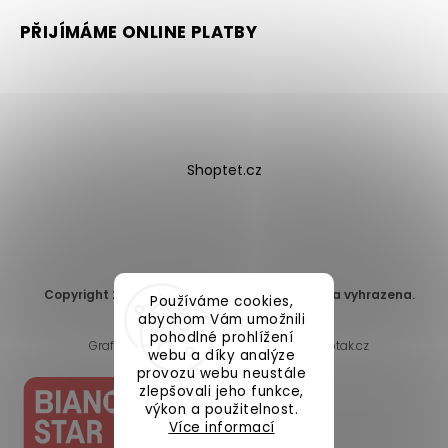
PŘIJÍMÁME ONLINE PLATBY
Shoptet.cz
Copyright 2026
DomaLEP s.r.o.
. Všechna práva vyhrazena.
Používáme cookies,
Upravit nastavení cookies
abychom Vám umožnili
pohodlné prohlížení
Grafický návrh vytvořil a nakódoval
Shoptak.cz
webu a díky analýze
provozu webu neustále
zlepšovali jeho funkce,
výkon a použitelnost.
Více informací