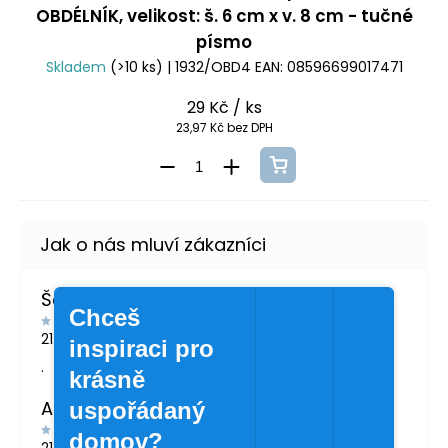
OBDÉLNÍK, velikost: š. 6 cm x v. 8 cm - tučné
písmo
Skladem
(>10 ks)
| 1932/OBD4
EAN:
08596699017471
29 Kč
/ ks
23,97 Kč bez DPH
Šárka Švábová
Chceš
21.7.2026
inspiraci pro
.
krásně
Andrea Žáčková
uspořádaný
domov?
21.5.2026