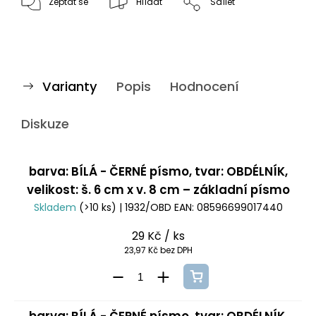
Zeptat se
Hlídat
Sdílet
Varianty
Popis
Hodnocení
Diskuze
barva: BÍLÁ - ČERNÉ písmo, tvar: OBDÉLNÍK,
velikost: š. 6 cm x v. 8 cm – základní písmo
Skladem
(>10 ks)
| 1932/OBD
EAN:
08596699017440
29 Kč
/ ks
23,97 Kč bez DPH