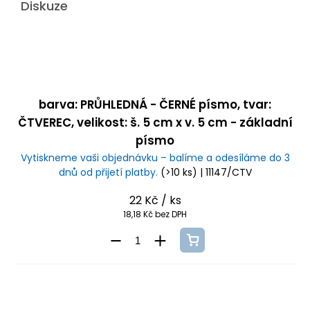
Diskuze
barva: PRŮHLEDNÁ - ČERNÉ písmo, tvar:
ČTVEREC, velikost: š. 5 cm x v. 5 cm - základní
písmo
Vytiskneme vaši objednávku – balíme a odesíláme do 3
dnů od přijetí platby.
(>10 ks)
| 11147/CTV
22 Kč
/ ks
18,18 Kč bez DPH