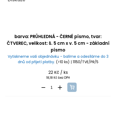
barva: PRŮHLEDNÁ - ČERNÉ písmo, tvar:
ČTVEREC, velikost: š. 5 cm x v. 5 cm - základní
písmo
Vytiskneme vaši objednávku – balíme a odesíláme do 3
dnů od přijetí platby.
(>10 ks)
| 11150/TVE/PR/5
22 Kč
/ ks
18,18 Kč bez DPH