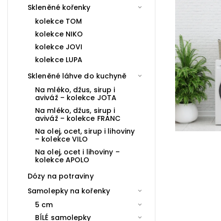
Skleněné kořenky
kolekce TOM
kolekce NIKO
kolekce JOVI
kolekce LUPA
Skleněné láhve do kuchyně
Na mléko, džus, sirup i
aviváž – kolekce JOTA
Na mléko, džus, sirup i
aviváž – kolekce FRANC
Na olej, ocet, sirup i lihoviny
– kolekce VILO
Na olej, ocet i lihoviny –
kolekce APOLO
Dózy na potraviny
Samolepky na kořenky
5 cm
BÍLÉ samolepky