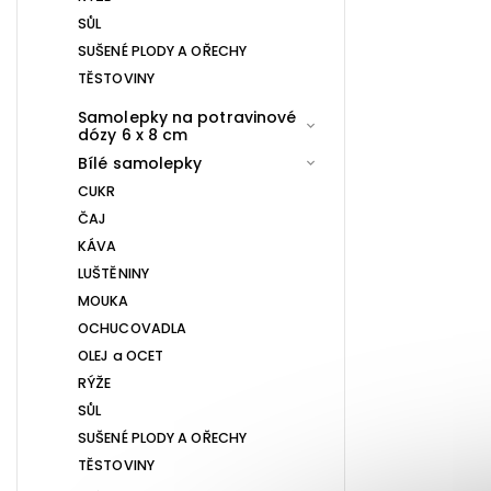
SŮL
SUŠENÉ PLODY A OŘECHY
TĚSTOVINY
Samolepky na potravinové
dózy 6 x 8 cm
Bílé samolepky
CUKR
ČAJ
KÁVA
LUŠTĚNINY
MOUKA
OCHUCOVADLA
OLEJ a OCET
RÝŽE
SŮL
SUŠENÉ PLODY A OŘECHY
TĚSTOVINY