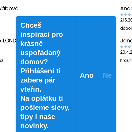
Švábová
And
21.5.
Chceš
dopor
inspiraci pro
A LONDINOVÁ
Jan
krásně
uspořádaný
20.4.
oží
Krásn
domov?
Přihlášení ti
Ano
Ne
zabere pár
vteřin.
Na oplátku ti
pošleme slevy,
tipy i naše
novinky.