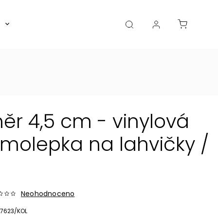
Boxy, dózy, kořenky, skleničky
Akce
Diá
r 4,5 cm - vinylová
olepka na lahvičky /
Neohodnoceno
7623/KOL