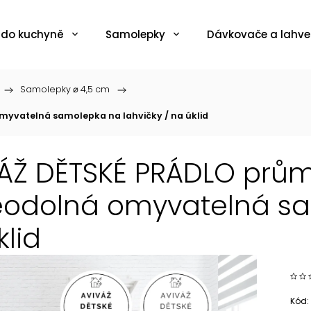
 do kuchyně
Samolepky
Dávkovače a lahve
/
Samolepky ⌀ 4,5 cm
/
myvatelná samolepka na lahvičky / na úklid
ÁŽ DĚTSKÉ PRÁDLO průmě
odolná omyvatelná sam
klid
Kód: