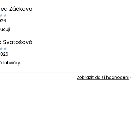
rea Žáčková
2026
učuji
a Svatošová
2026
é lahvičky.
Zobrazit další hodnocení