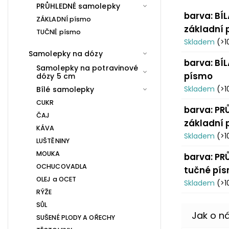
PRŮHLEDNÉ samolepky
barva: BÍL
ZÁKLADNÍ písmo
základní
TUČNÉ písmo
Skladem
(>1
Samolepky na dózy
barva: BÍL
Samolepky na potravinové
písmo
dózy 5 cm
Skladem
(>1
Bílé samolepky
CUKR
barva: PR
ČAJ
základní
KÁVA
Skladem
(>1
LUŠTĚNINY
MOUKA
barva: PR
OCHUCOVADLA
tučné pí
OLEJ a OCET
Skladem
(>1
RÝŽE
SŮL
SUŠENÉ PLODY A OŘECHY