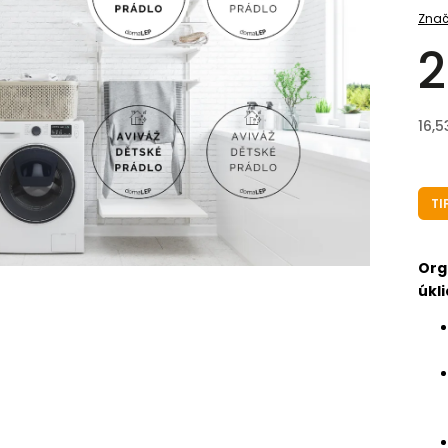
Znač
2
16,5
TI
Org
úkli