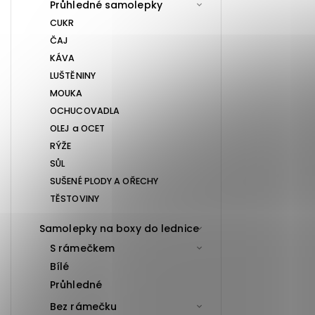
Průhledné samolepky
CUKR
ČAJ
KÁVA
LUŠTĚNINY
MOUKA
OCHUCOVADLA
OLEJ a OCET
RÝŽE
SŮL
SUŠENÉ PLODY A OŘECHY
TĚSTOVINY
Samolepky na boxy do lednice
S rámečkem
Bílé
Průhledné
Bez rámečku