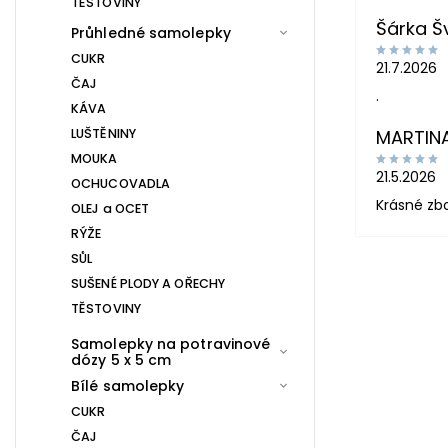
TĚSTOVINY
Šárka 
Průhledné samolepky
CUKR
21.7.2026
ČAJ
.
KÁVA
LUŠTĚNINY
MARTIN
MOUKA
21.5.2026
OCHUCOVADLA
Krásné zb
OLEJ a OCET
RÝŽE
SŮL
SUŠENÉ PLODY A OŘECHY
TĚSTOVINY
Samolepky na potravinové
dózy 5 x 5 cm
Bílé samolepky
CUKR
ČAJ