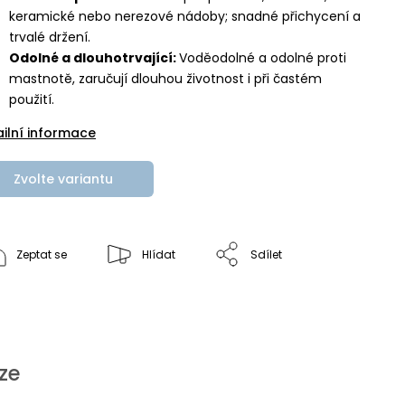
keramické nebo nerezové nádoby; snadné přichycení a
trvalé držení.
Odolné a dlouhotrvající:
Voděodolné a odolné proti
mastnotě, zaručují dlouhou životnost i při častém
použití.
ailní informace
Zvolte variantu
Zeptat se
Hlídat
Sdílet
ze