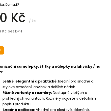
ka:
DomaLEP
0 Kč
/ ks
3 Kč bez DPH
P
anizační samolepky, štítky a nálepky na lahvičky / na
d:
Lehké, elegantní a praktické:
Ideální pro snadné a
stylové označení lahviček a dalších nádob.
Různé varianty a rozměry:
Dostupné v bílých a
průhledných variantách. Rozměry najdete v detailním
popisu produktu.
Snadná aplikace:
Vhodné pro plastové, skleněné,