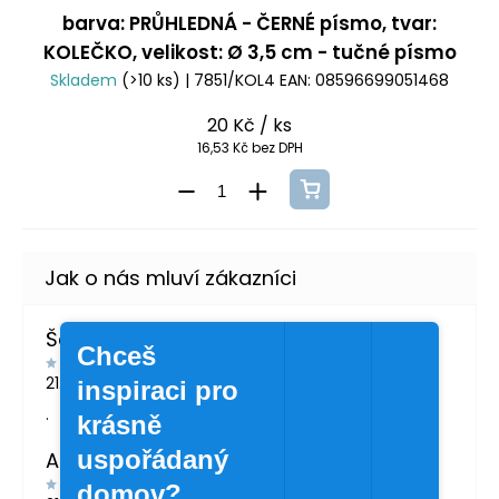
barva: PRŮHLEDNÁ - ČERNÉ písmo, tvar:
KOLEČKO, velikost: Ø 3,5 cm - tučné písmo
Skladem
(>10 ks)
| 7851/KOL4
EAN:
08596699051468
20 Kč
/ ks
16,53 Kč bez DPH
Šárka Švábová
Chceš
21.7.2026
inspiraci pro
.
krásně
uspořádaný
Andrea Žáčková
domov?