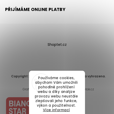
PŘIJÍMÁME ONLINE PLATBY
Shoptet.cz
Copyright 2026
DomaLEP s.r.o.
. Všechna práva vyhrazena.
Používáme cookies,
Upravit nastavení cookies
abychom Vám umožnili
pohodlné prohlížení
Grafický návrh vytvořil a nakódoval
Shoptak.cz
webu a díky analýze
provozu webu neustále
zlepšovali jeho funkce,
výkon a použitelnost.
Více informací