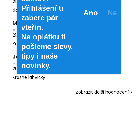
21.5.2026
Přihlášení ti
doporučuji
Ano
Ne
zabere pár
MARTINA LONDINOVÁ
vteřin.
21.5.2026
Na oplátku ti
Krásné zboží
pošleme slevy,
tipy i naše
Jana Svatošová
novinky.
20.4.2026
Krásné lahvičky.
Zobrazit další hodnocení