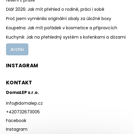
řešení z praxe
Diář 2026: Jak mít přehled o rodině, práci i sobě
Proč jsem vyměnila originální obaly za úložné boxy
Koupelna: Jak mít pořádek v kosmetice a přípravcích
Kuchyně: Jak na přehledný systém s kořenkami a dózami
Archiv
INSTAGRAM
KONTAKT
DomaLEP s.r.o.
info
@
domalep.cz
+420732673005
Facebook
Instagram