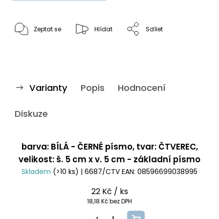
Zeptat se
Hlídat
Sdílet
Varianty
Popis
Hodnocení
Diskuze
barva: BÍLÁ - ČERNÉ písmo, tvar: ČTVEREC,
velikost: š. 5 cm x v. 5 cm - základní písmo
Skladem
(>10 ks)
| 6687/CTV
EAN:
08596699038995
22 Kč
/ ks
18,18 Kč bez DPH