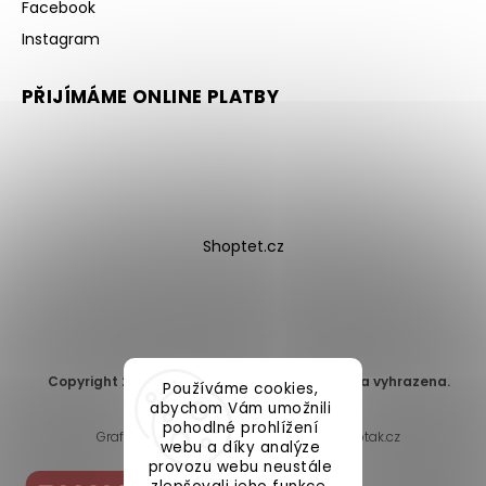
Facebook
Instagram
PŘIJÍMÁME ONLINE PLATBY
Shoptet.cz
Copyright 2026
DomaLEP s.r.o.
. Všechna práva vyhrazena.
Používáme cookies,
Upravit nastavení cookies
abychom Vám umožnili
pohodlné prohlížení
Grafický návrh vytvořil a nakódoval
Shoptak.cz
webu a díky analýze
provozu webu neustále