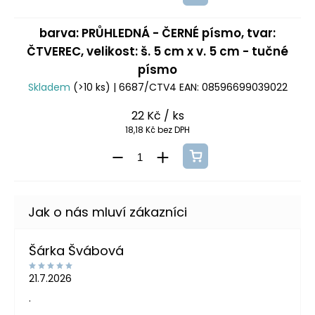
barva: PRŮHLEDNÁ - ČERNÉ písmo, tvar:
ČTVEREC, velikost: š. 5 cm x v. 5 cm - tučné
písmo
Skladem
(>10 ks)
| 6687/CTV4
EAN:
08596699039022
22 Kč
/ ks
18,18 Kč bez DPH
Šárka Švábová
21.7.2026
.