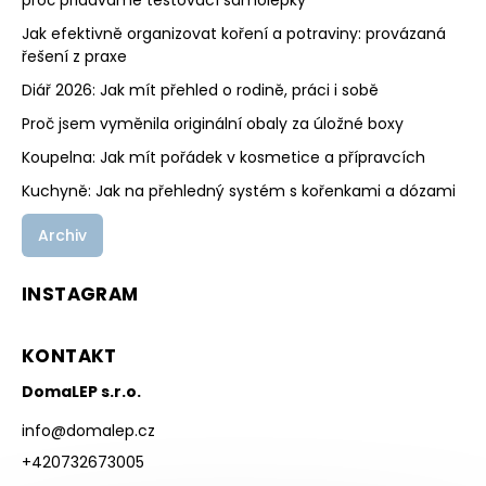
proč přidáváme testovací samolepky
Jak efektivně organizovat koření a potraviny: provázaná
řešení z praxe
Diář 2026: Jak mít přehled o rodině, práci i sobě
Proč jsem vyměnila originální obaly za úložné boxy
Koupelna: Jak mít pořádek v kosmetice a přípravcích
Kuchyně: Jak na přehledný systém s kořenkami a dózami
Archiv
INSTAGRAM
KONTAKT
DomaLEP s.r.o.
info
@
domalep.cz
+420732673005