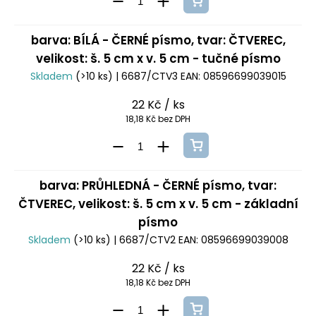
barva: BÍLÁ - ČERNÉ písmo, tvar: ČTVEREC,
velikost: š. 5 cm x v. 5 cm - tučné písmo
Skladem
(>10 ks)
| 6687/CTV3
EAN:
08596699039015
22 Kč
/ ks
18,18 Kč bez DPH
barva: PRŮHLEDNÁ - ČERNÉ písmo, tvar:
ČTVEREC, velikost: š. 5 cm x v. 5 cm - základní
písmo
Skladem
(>10 ks)
| 6687/CTV2
EAN:
08596699039008
22 Kč
/ ks
18,18 Kč bez DPH