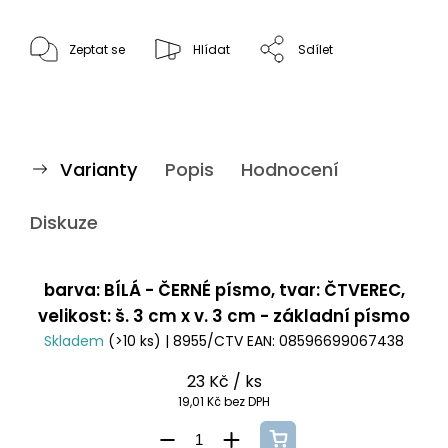
Zeptat se
Hlídat
Sdílet
Varianty
Popis
Hodnocení
Diskuze
barva: BÍLÁ - ČERNÉ písmo, tvar: ČTVEREC,
velikost: š. 3 cm x v. 3 cm - základní písmo
Skladem
(>10 ks)
| 8955/CTV
EAN:
08596699067438
23 Kč
/ ks
19,01 Kč bez DPH