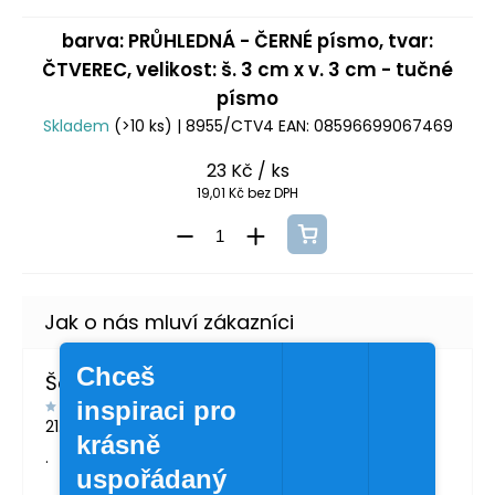
barva: PRŮHLEDNÁ - ČERNÉ písmo, tvar:
ČTVEREC, velikost: š. 3 cm x v. 3 cm - tučné
písmo
Skladem
(>10 ks)
| 8955/CTV4
EAN:
08596699067469
23 Kč
/ ks
19,01 Kč bez DPH
Chceš
Šárka Švábová
inspiraci pro
21.7.2026
krásně
.
uspořádaný