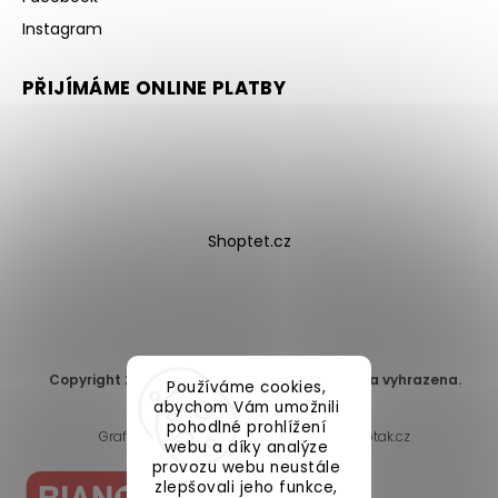
Instagram
PŘIJÍMÁME ONLINE PLATBY
Shoptet.cz
Copyright 2026
DomaLEP s.r.o.
. Všechna práva vyhrazena.
Používáme cookies,
Upravit nastavení cookies
abychom Vám umožnili
pohodlné prohlížení
Grafický návrh vytvořil a nakódoval
Shoptak.cz
webu a díky analýze
provozu webu neustále
zlepšovali jeho funkce,