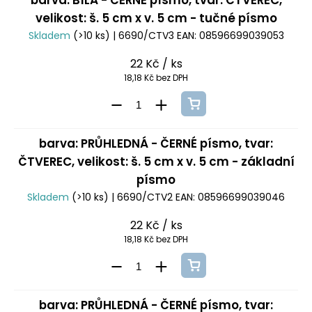
barva: BÍLÁ - ČERNÉ písmo, tvar: ČTVEREC,
velikost: š. 5 cm x v. 5 cm - tučné písmo
Skladem
(>10 ks)
| 6690/CTV3
EAN:
08596699039053
22 Kč
/ ks
18,18 Kč bez DPH
barva: PRŮHLEDNÁ - ČERNÉ písmo, tvar:
ČTVEREC, velikost: š. 5 cm x v. 5 cm - základní
písmo
Skladem
(>10 ks)
| 6690/CTV2
EAN:
08596699039046
22 Kč
/ ks
18,18 Kč bez DPH
barva: PRŮHLEDNÁ - ČERNÉ písmo, tvar: