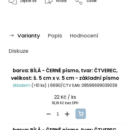
Zeptat se
Hlídat
Sdílet
Varianty
Popis
Hodnocení
Diskuze
barva: BÍLÁ - ČERNÉ písmo, tvar: ČTVEREC,
velikost: š. 5 cm x v. 5 cm - základní písmo
Skladem
(>10 ks)
| 6690/CTV
EAN:
08596699039039
22 Kč
/ ks
18,18 Kč bez DPH