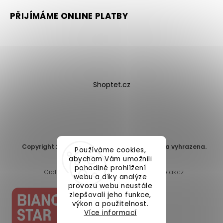
PŘIJÍMÁME ONLINE PLATBY
Shoptet.cz
Copyright 2026
DomaLEP s.r.o.
. Všechna práva vyhrazena.
Používáme cookies,
Upravit nastavení cookies
abychom Vám umožnili
pohodlné prohlížení
Grafický návrh vytvořil a nakódoval
Shoptak.cz
webu a díky analýze
provozu webu neustále
zlepšovali jeho funkce,
výkon a použitelnost.
Více informací