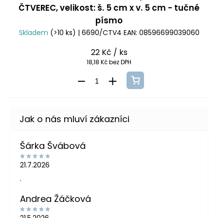
ČTVEREC, velikost: š. 5 cm x v. 5 cm - tučné
písmo
Skladem
(>10 ks)
| 6690/CTV4
EAN:
08596699039060
22 Kč
/ ks
18,18 Kč bez DPH
Šárka Švábová
21.7.2026
.
Andrea Žáčková
21.5.2026